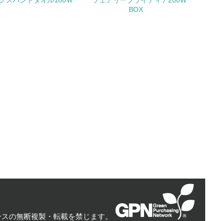
クスハンドタオル180Ｗ
フェアリーブライティア200W
BOX
量削減の取り組みを行っている
な削減目標や計画を立てている
を行っている
サイクル目標や計画を立てている
ースの無断複製・転載を禁じます。