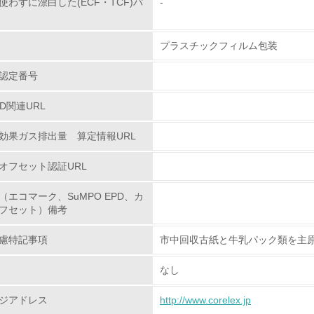
わずに漂白した(ECF・TCF)パ
-
環境取り組み体制と成果を定期的に検証して次の活動に活かし
従業員が環境方針に基づいて自分の業務の中で行うべき環境対
プラスチックフィルム包装
環境活動に関する規格やプログラムを導入している
認定番号
→ 導入している規格名
PD関連URL
第三者認証を取得している
効果ガス排出量 算定情報URL
環境への取り組み
オフセット認証URL
チェック項目
（エコマーク、SuMPO EPD、カ
フセット）備考
資源・エネルギー
慮特記事項
市中回収古紙と牛乳パック類を主
<L1> 資源（投入原料、水等）とエネルギー（電力、重油、ガ
なし
<L2> 資源とエネルギーの使用量の把握をし、具体的な削減目
ジアドレス
http://www.corelex.jp