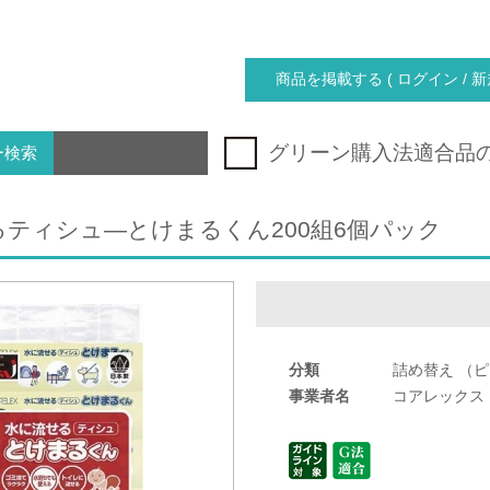
商品を掲載する ( ログイン / 新
グリーン購入法適合品
ー検索
ティシュ―とけまるくん200組6個パック
分類
詰め替え （
事業者名
コアレックス