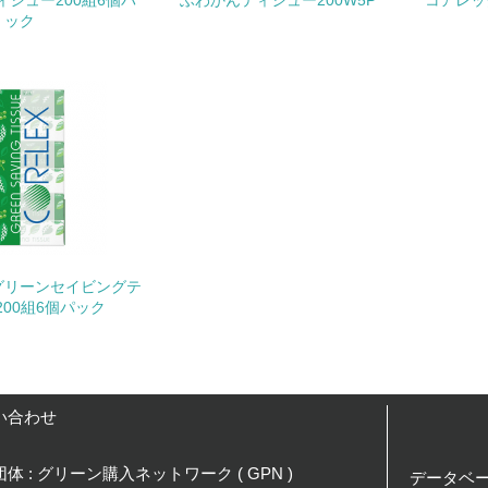
シュー200組6個パ
ふわかんティシュー200W5P
コアレッ
<L2> 環境負荷ができるだけ小さい物流を行っている
ック
化学物質
非該当（化学物質を使用していない）
<L1> 化学物質の使用量及び外部（大気・水・土壌）への排出
<L2> 化学物質の使用量及び外部への排出量を把握し、具体的
廃棄物
グリーンセイビングテ
00組6個パック
<L1> 廃棄物の発生量の削減及びリサイクルの推進、適正処理
<L2> 発生する廃棄物の量と種類を把握し、具体的な削減・リ
い合わせ
生物多様性保全
体 : グリーン購入ネットワーク ( GPN )
データベ