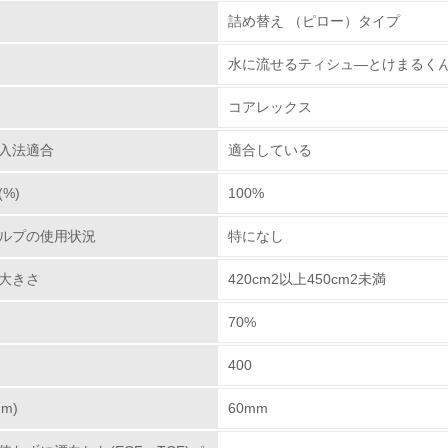
組み
詰め替え （ピロー）タイプ
水に流せるティシュ―とけまるくん
環境取り組み体制
コアレックス
チェック項目
入法適合
適合している
レベル1
%)
100%
環境方針を持っている
ルプの使用状況
特になし
環境対応の責任体制を定めている
大きさ
420cm2以上450cm2未満
環境問題に関する従業員教育を行っている
70%
自社に関係する主要な環境法規制を把握し、順守している
400
レベル2
m)
60mm