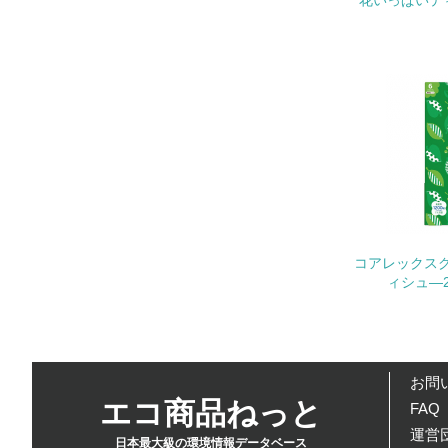
花いっぱいティ
16.
17.
18.
コアレックス
ィシュ―2
19.
20.
お問
エコ商品ねっと
FAQ
運営団
日本最大級の環境情報データベース