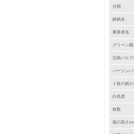
環境の取り
分類
銘柄名
1.
事業者名
No.
グリーン購
古紙パルプ(
1.
バージンパ
2.
１枚の紙の
3.
白色度
4.
枚数
箱の高さ(m