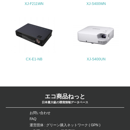
XJ-F211WN
XJ-S400WN
4.環境面・社会面の情報公開他
26.
<L1> パンフレットやホームページ等で、自社の環境情報
を積極的に公開・提供している
27.
<L1> パンフレットやホームページ等で、自社の社会的取
CX-E1-NB
XJ-S400UN
り組みを積極的に公開・提供している
28.
<L2>「２．環境への取り組み」に関する現状の数値や目標
値を公表している
エコ商品ねっと
29.
日本最大級の環境情報データベース
<L2>「３．社会面の取り組み」に関する現状の数値や目標
お問い合わせ
値を公表している
FAQ
運営団体 : グリーン購入ネットワーク ( GPN )