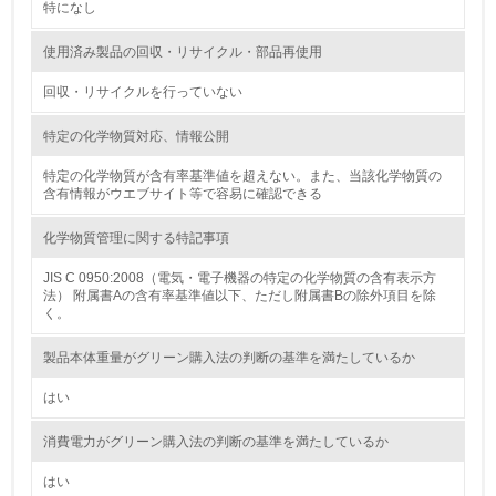
2.環境への取り組み
特になし
資源・エネルギー
使用済み製品の回収・リサイクル・部品再使用
回収・リサイクルを行っていない
9.
特定の化学物質対応、情報公開
<L1> 資源（投入原料、水等）とエネルギー（電力、重
油、ガス）の使用量削減の取り組みを行っている
特定の化学物質が含有率基準値を超えない。また、当該化学物質の
含有情報がウエブサイト等で容易に確認できる
10.
化学物質管理に関する特記事項
<L2> 資源とエネルギーの使用量の把握をし、具体的な削
減目標や計画を立てている
JIS C 0950:2008（電気・電子機器の特定の化学物質の含有表示方
法） 附属書Aの含有率基準値以下、ただし附属書Bの除外項目を除
く。
環境配慮型製品・サービスの製造・販売
製品本体重量がグリーン購入法の判断の基準を満たしているか
11.
はい
<L1> 環境配慮型製品・サービスの製造・販売を積極的に
行っている
消費電力がグリーン購入法の判断の基準を満たしているか
12.
はい