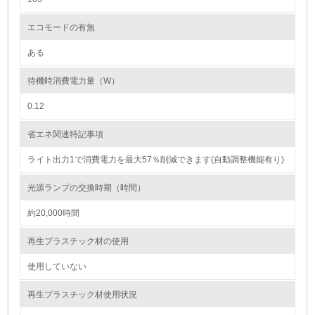
レベル2
エコモードの有無
ある
5.
待機時消費電力量（W）
環境取り組み体制と成果を定期的に検証して次の活動に活
かしている
0.12
6.
省エネ関連特記事項
従業員が環境方針に基づいて自分の業務の中で行うべき環
境対策を理解し、実践している
ライト出力1で消費電力を最大57％削減できます(自動調整機能有り)
光源ランプの交換時期（時間）
7.
約20,000時間
環境活動に関する規格やプログラムを導入している
→ 導入している規格名
再生プラスチック材の使用
8.
使用していない
第三者認証を取得している
再生プラスチック材使用状況