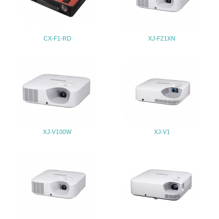
22.
<L1> 周辺地域の環境保全活動を行い、自治体や地域団体
CX-F1-RD
XJ-F21XN
の活動に積極的に参加している
3.社会面の取り組み
23.
<L1> 「人権・労働等」に関する方針、規定等を持ってい
る
XJ-V100W
XJ-V1
24.
<L1> 「公正・適正な取引」に関する方針、規定等を持っ
ている
25.
<L1> 「情報セキュリティ」に関する方針、規定等を持っ
ている