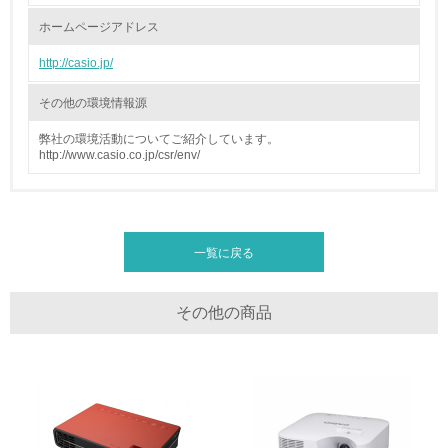
ホームページアドレス
廃棄物
http://casio.jp/
19.
その他の環境情報源
<L1> 廃棄物の発生量の削減及びリサイクルの推進、適正
処理を行っている
弊社の環境活動についてご紹介しています。
http://www.casio.co.jp/csr/env/
20.
<L2> 発生する廃棄物の量と種類を把握し、具体的な削
減・リサイクル目標や計画を立てている
一覧に戻る
生物多様性保全
その他の商品
21.
<L1> 「生物多様性保全」に関する取り組み（例：森林保
全活動＜植林、天然林保護、間伐＞、認証品の購入、原材
料のトレーサビリティの確認等）を行っている
地域への貢献