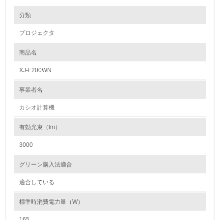
環境の取り組み
分類
プロジェクタ
1.環境取り組み体制
商品名
レベル1
XJ-F200WN
1.
事業者名
環境方針を持っている
カシオ計算機
2.
有効光束（lm）
環境対応の責任体制を定めている
3000
3.
グリーン購入法適合
環境問題に関する従業員教育を行っている
適合している
4.
標準時消費電力量（W）
自社に関係する主要な環境法規制を把握し、順守している
165