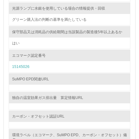
<L2> 環境配慮型製品・サービスの製造・販売状況を把握
光源ランプに水銀を使用している場合の情報提供・回収
し、具体的な販売目標や計画を立てている
グリーン購入法の判断の基準を満たしている
グリーン購入
保守部品又は消耗品の供給期間は当該製品の製造後5年以上あるか
13.
はい
<L1> グリーン購入の取り組み方針を有し、グリーン購入
エコマーク認定番号
を行っている
15145026
14.
SuMPO EPD関連URL
<L2> 購入している製品・サービスの量と種類を把握し、
具体的な目標や計画を立てている
独自の温室効果ガス排出量 算定情報URL
包装・物流
カーボン・オフセット認証URL
非該当（包装・物流を必要とする業務を行っていない）
環境ラベル（エコマーク、SuMPO EPD、カーボン・オフセット）備
15.