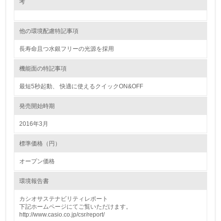
考
<L1> 環境負荷ができるだけ小さい包装・梱包を行ってい
る
他の環境配慮特記事項
16.
長寿命且つ水銀フリーの光源を採用
<L2> 環境負荷ができるだけ小さい物流を行っている
機能面の特記事項
化学物質
最短5秒起動、 快適に使えるクイックON&OFF
発売開始時期
非該当（化学物質を使用していない）
2016年3月
17.
標準価格（円）
<L1> 化学物質の使用量及び外部（大気・水・土壌）への
オープン価格
排出量削減の取り組みを行っている
環境報告書
18.
カシオサステナビリティレポート
<L2> 化学物質の使用量及び外部への排出量を把握し、具
下記ホームページにてご覧いただけます。
体的な削減目標や計画を立てている
http://www.casio.co.jp/csr/report/