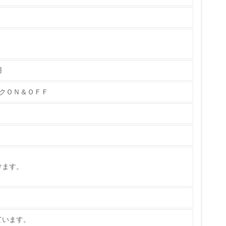
ている
的な目標や計画を立てている
用
クＯＮ＆ＯＦＦ
けます。
ています。
量削減の取り組みを行っている