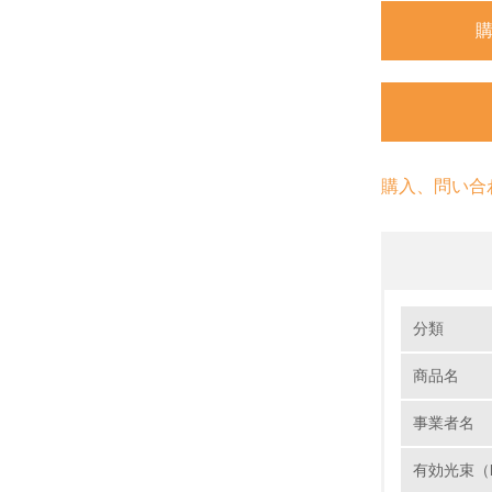
購入、問い合
環境の取り
分類
商品名
1.
事業者名
No.
有効光束（