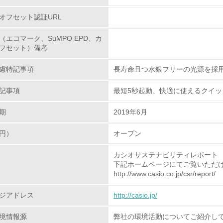
オフセット認証URL
<L1> グリーン購入の取り組み方針を有し、グリーン購入を行っ
（エコマーク、SuMPO EPD、カ
<L2> 購入している製品・サービスの量と種類を把握し、具体
フセット）備考
慮特記事項
長寿命且つ水銀フリーの光源を採
包装・物流
記事項
最短5秒起動、快適に使えるクイッ
非該当（包装・物流を必要とする業務を行っていない）
期
2019年6月
<L1> 環境負荷ができるだけ小さい包装・梱包を行っている
円）
オープン
<L2> 環境負荷ができるだけ小さい物流を行っている
カシオサステナビリティレポート
下記ホームページにてご覧いただ
化学物質
http://www.casio.co.jp/csr/report/
ジアドレス
非該当（化学物質を使用していない）
http://casio.jp/
境情報源
弊社の環境活動についてご紹介し
<L1> 化学物質の使用量及び外部（大気・水・土壌）への排出