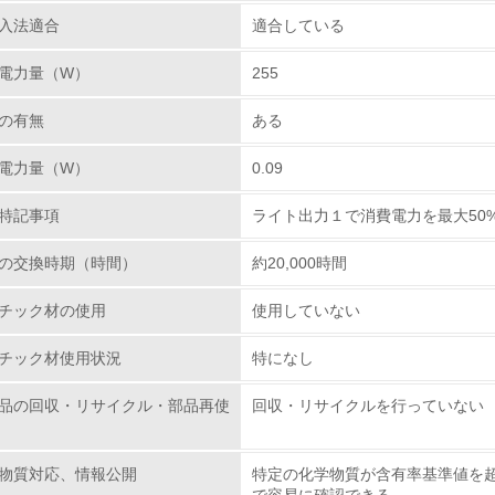
入法適合
適合している
環境方針を持っている
電力量（W）
255
環境対応の責任体制を定めている
の有無
ある
環境問題に関する従業員教育を行っている
電力量（W）
0.09
自社に関係する主要な環境法規制を把握し、順守している
特記事項
ライト出力１で消費電力を最大50
レベル2
の交換時期（時間）
約20,000時間
チック材の使用
使用していない
環境取り組み体制と成果を定期的に検証して次の活動に活かし
チック材使用状況
特になし
従業員が環境方針に基づいて自分の業務の中で行うべき環境対
品の回収・リサイクル・部品再使
回収・リサイクルを行っていない
環境活動に関する規格やプログラムを導入している
→ 導入している規格名
物質対応、情報公開
特定の化学物質が含有率基準値を
第三者認証を取得している