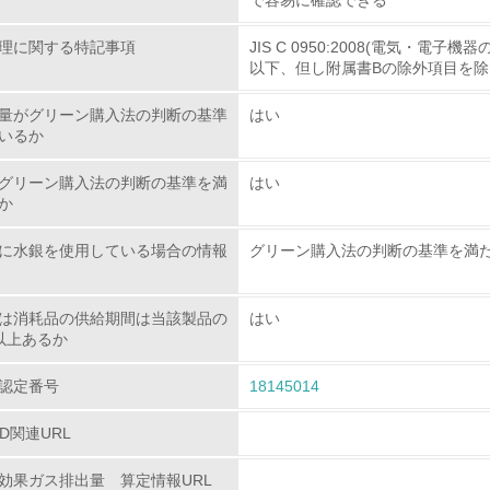
で容易に確認できる
理に関する特記事項
JIS C 0950:2008(電気・
環境への取り組み
以下、但し附属書Bの除外項目を除
チェック項目
量がグリーン購入法の判断の基準
はい
いるか
資源・エネルギー
グリーン購入法の判断の基準を満
はい
か
<L1> 資源（投入原料、水等）とエネルギー（電力、重油、ガ
に水銀を使用している場合の情報
グリーン購入法の判断の基準を満
<L2> 資源とエネルギーの使用量の把握をし、具体的な削減目
は消耗品の供給期間は当該製品の
はい
環境配慮型製品・サービスの
以上あるか
<L1> 環境配慮型製品・サービスの製造・販売を積極的に行って
認定番号
18145014
<L2> 環境配慮型製品・サービスの製造・販売状況を把握し、
PD関連URL
効果ガス排出量 算定情報URL
グリーン購入