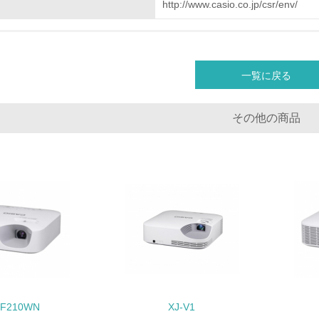
http://www.casio.co.jp/csr/env/
<L2> 化学物質の使用量及び外部への排出量を把握し、具体的
廃棄物
一覧に戻る
<L1> 廃棄物の発生量の削減及びリサイクルの推進、適正処理
その他の商品
<L2> 発生する廃棄物の量と種類を把握し、具体的な削減・リ
生物多様性保全
<L1> 「生物多様性保全」に関する取り組み（例：森林保全活
購入、原材料のトレーサビリティの確認等）を行っている
地域への貢献
<L1> 周辺地域の環境保全活動を行い、自治体や地域団体の活
-F210WN
XJ-V1