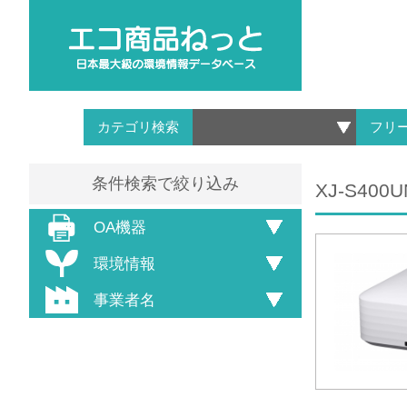
カテゴリ検索
フリ
条件検索で絞り込み
XJ-S400U
OA機器
環境情報
事業者名