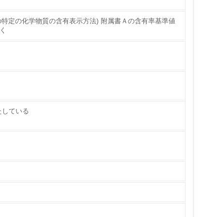
電子機器の特定の化学物質の含有表示方法) 附属書Ａの含有率基準値
く
チェック
ス）の使用量削減の取り組みを行っている
たしている
標や計画を立てている
製造・販売
いる
具体的な販売目標や計画を立てている