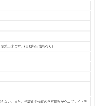
%削減出来ます。(自動調節機能有り)
ている
策を理解し、実践している
超えない。また、当該化学物質の含有情報がウエブサイト等