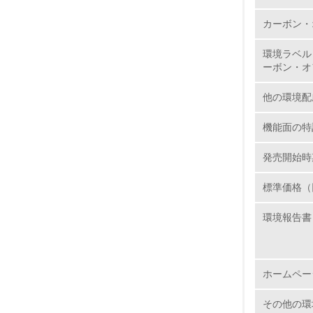
カーボン・
13.
環境ラベル
14.
ーボン・オ
他の環境配
機能面の特
発売開始時
15.
標準価格（
16.
環境報告書
ホームペー
その他の環
17.