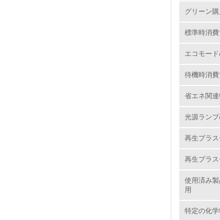
グリーン購
1.
標準時消費
2.
エコモード
3.
待機時消費
4.
省エネ関連
光源ランプ
再生プラス
5.
再生プラス
6.
使用済み製
7.
用
特定の化学
8.