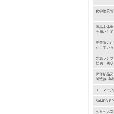
化学物質管
2.
No.
製品本体重
を満たして
消費電力が
たしている
9.
光源ランプ
10.
提供・回収
保守部品又
製造後5年
11.
エコマーク
12.
SuMPO E
独自の温室