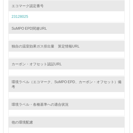
エコマーク認定番号
環境活動に関する規格やプログラムを導入している
→ 導入している規格名
23128025
8.
SuMPO EPD関連URL
第三者認証を取得している
独自の温室効果ガス排出量 算定情報URL
2.環境への取り組み
カーボン・オフセット認証URL
資源・エネルギー
9.
環境ラベル（エコマーク、SuMPO EPD、カーボン・オフセット）備
考
<L1> 資源（投入原料、水等）とエネルギー（電力、重
油、ガス）の使用量削減の取り組みを行っている
環境ラベル・各種基準への適合状況
10.
<L2> 資源とエネルギーの使用量の把握をし、具体的な削
他の環境配慮
減目標や計画を立てている