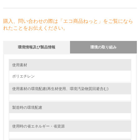
購入、問い合わせの際は「エコ商品ねっと」をご覧になら
れたことをお伝えください。
環境情報及び製品情報
環境の取り組み
環境の取り組み
大気汚染物質に関する取り組み
使用素材
ポリエチレン
1.環境取り組み体制
使用素材の環境配慮(再生材使用、環境汚染物質回避含む)
レベル1
1.
製造時の環境配慮
環境方針を持っている
使用時の省エネルギー・省資源
2.