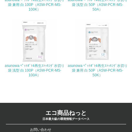
asunowa ﾍﾟｯﾄﾎﾞﾄﾙ再生ｽﾄｯｷﾝｸﾞ水切り
asunowa ﾍﾟｯﾄﾎﾞﾄﾙ再生ｽﾄｯｷﾝｸﾞ水切り
具体的な目標や計画を立てている
袋 兼用 白 100P（ASW-PCR-MS-
袋 浅型 白 50P（ASW-PCR-MS-
100K）
50A）
包装・物流
非該当（包装・物流を必要とする業務を行っていない）
15.
<L1> 環境負荷ができるだけ小さい包装・梱包を行ってい
る
asunowa ﾍﾟｯﾄﾎﾞﾄﾙ再生ｽﾄｯｷﾝｸﾞ水切り
asunowa ﾍﾟｯﾄﾎﾞﾄﾙ再生ｽﾄｯｷﾝｸﾞ水切り
袋 浅型 白 100P（ASW-PCR-MS-
袋 兼用 白 50P（ASW-PCR-MS-
100A）
50K）
16.
<L2> 環境負荷ができるだけ小さい物流を行っている
化学物質
エコ商品ねっと
日本最大級の環境情報データベース
非該当（化学物質を使用していない）
お問い合わせ