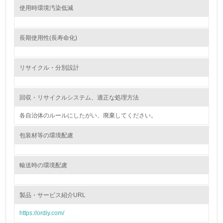
環境対応の責任体制を定めている
使用時環境汚染低減
3.
長期使用性(長寿命化)
環境問題に関する従業員教育を行っている
4.
リサイクル・分別設計
自社に関係する主要な環境法規制を把握し、順守している
回収・リサイクルシステム、適正な処理方法
レベル2
各自治体のルールにしたがい、廃棄してください。
5.
包装材等の環境配慮
環境取り組み体制と成果を定期的に検証して次の活動に活
かしている
輸送時の環境配慮
6.
従業員が環境方針に基づいて自分の業務の中で行うべき環
製品・サービス紹介URL
境対策を理解し、実践している
https://ordiy.com/
7.