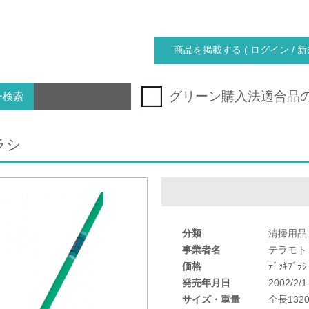
商品を掲載する ( ログイン / 新
グリーン購入法適合品
ー検索
ラシ
分類
清掃用品
事業者名
テラモト
価格
ﾃﾞｯｷﾌﾞﾗ
発売年月日
2002/2/1
サイズ・重量
全長1320