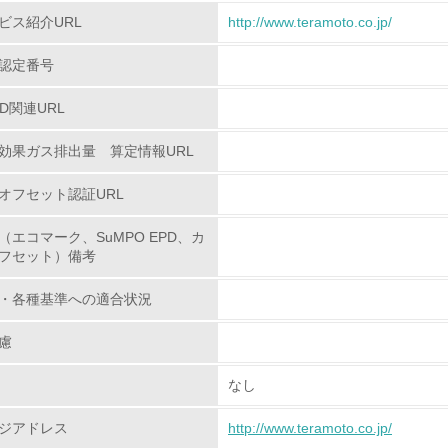
環境取り組み体制と成果を定期的に検証して次の活動に活かし
ビス紹介URL
http://www.teramoto.co.jp/
従業員が環境方針に基づいて自分の業務の中で行うべき環境対
認定番号
環境活動に関する規格やプログラムを導入している
PD関連URL
→ 導入している規格名 ISO14001
効果ガス排出量 算定情報URL
第三者認証を取得している
オフセット認証URL
環境への取り組み
（エコマーク、SuMPO EPD、カ
フセット）備考
チェック項目
・各種基準への適合状況
資源・エネルギー
慮
<L1> 資源（投入原料、水等）とエネルギー（電力、重油、ガ
なし
<L2> 資源とエネルギーの使用量の把握をし、具体的な削減目
ジアドレス
http://www.teramoto.co.jp/