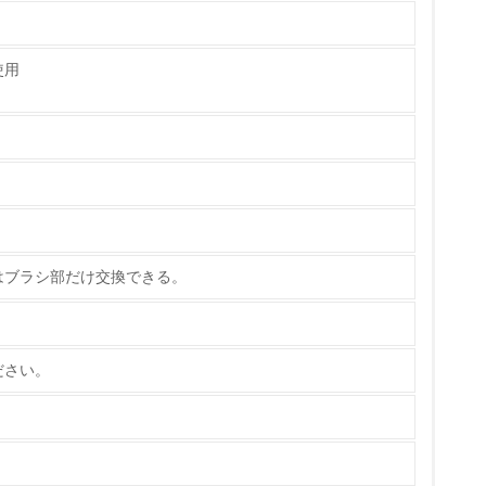
使用
チェック
はブラシ部だけ交換できる。
ださい。