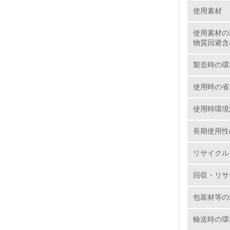
環境の取り
大気汚染
使用素材
使用素材の
1.
物質回避含
No.
製造時の環
使用時の省
使用時環境
1.
長期使用性
2.
リサイクル
3.
回収・リサ
4.
包装材等の
輸送時の環