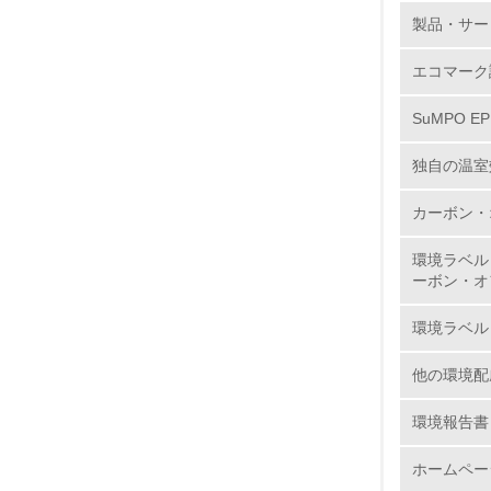
5.
製品・サー
6.
エコマーク
7.
SuMPO E
独自の温室
8.
カーボン・
2.
環境ラベル
ーボン・オ
No.
環境ラベル
他の環境配
9.
環境報告書
10.
ホームペー