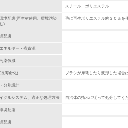
組み
物質に関する取り組み
スチール、ポリエステル
環境配慮(再生材使用、環境汚染
毛に再生ポリエステル約３０％を
環境取り組み体制
む)
チェック項目
境配慮
レベル1
エネルギー・省資源
汚染低減
環境方針を持っている
(長寿命化)
ブラシが摩耗したり変形した場合
環境対応の責任体制を定めている
・分別設計
環境問題に関する従業員教育を行っている
イクルシステム、適正な処理方法
自治体の指示に従って処分してく
自社に関係する主要な環境法規制を把握し、順守している
環境配慮
レベル2
境配慮