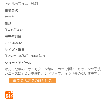
その他の石けん・洗剤
事業者名
サラヤ
価格
①495②330
発売年月日
2009/03/02
サイズ・重量
①250mL本体②220mL詰替
ショートアピール
がんこな魚のニオイもクエン酸のチカラで解決。キッチンの手洗
いニーズに応えた弱酸性ハンドソープ。うつり香のない無香料。
事業者の環境の取り組み