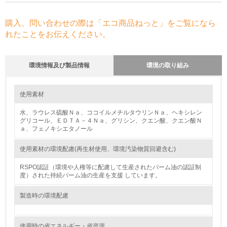
購入、問い合わせの際は「エコ商品ねっと」をご覧になら
れたことをお伝えください。
環境情報及び製品情報
環境の取り組み
環境の取り組み
大気汚染物質に関する取り組み
使用素材
水、ラウレス硫酸Ｎａ、ココイルメチルタウリンＮａ、ヘキシレン
1.環境取り組み体制
グリコール、ＥＤＴＡ－４Ｎａ、グリシン、クエン酸、クエン酸Ｎ
ａ、フェノキシエタノール
レベル1
使用素材の環境配慮(再生材使用、環境汚染物質回避含む)
1.
RSPO認証（環境や人権等に配慮して生産されたパーム油の認証制
度）された持続パーム油の生産を支援 しています。
環境方針を持っている
製造時の環境配慮
2.
環境対応の責任体制を定めている
使用時の省エネルギー・省資源