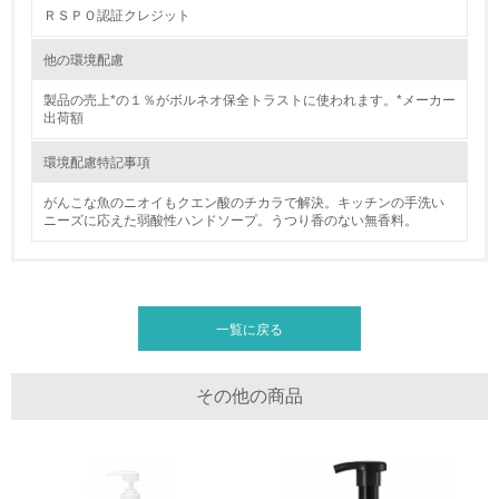
ＲＳＰＯ認証クレジット
11.
他の環境配慮
<L1> 環境配慮型製品・サービスの製造・販売を積極的に
行っている
製品の売上*の１％がボルネオ保全トラストに使われます。*メーカー
出荷額
12.
環境配慮特記事項
<L2> 環境配慮型製品・サービスの製造・販売状況を把握
し、具体的な販売目標や計画を立てている
がんこな魚のニオイもクエン酸のチカラで解決。キッチンの手洗い
ニーズに応えた弱酸性ハンドソープ。うつり香のない無香料。
グリーン購入
13.
一覧に戻る
<L1> グリーン購入の取り組み方針を有し、グリーン購入
を行っている
その他の商品
14.
<L2> 購入している製品・サービスの量と種類を把握し、
具体的な目標や計画を立てている