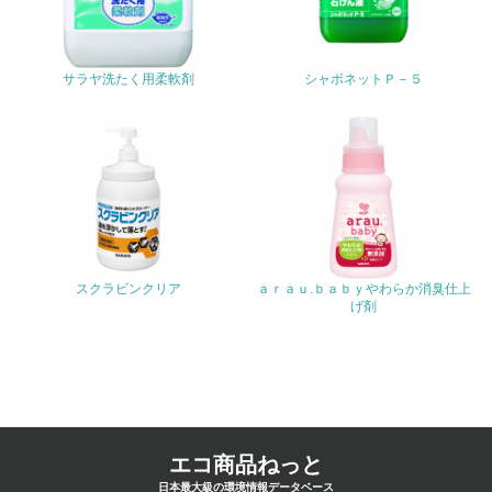
<L1> 化学物質の使用量及び外部（大気・水・土壌）への
排出量削減の取り組みを行っている
18.
サラヤ洗たく用柔軟剤
シャボネットＰ－５
<L2> 化学物質の使用量及び外部への排出量を把握し、具
体的な削減目標や計画を立てている
廃棄物
19.
<L1> 廃棄物の発生量の削減及びリサイクルの推進、適正
スクラビンクリア
ａｒａｕ.ｂａｂｙやわらか消臭仕上
処理を行っている
げ剤
20.
<L2> 発生する廃棄物の量と種類を把握し、具体的な削
減・リサイクル目標や計画を立てている
生物多様性保全
エコ商品ねっと
日本最大級の環境情報データベース