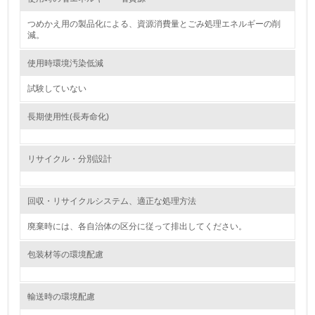
3.
つめかえ用の製品化による、資源消費量とごみ処理エネルギーの削
減。
環境問題に関する従業員教育を行っている
使用時環境汚染低減
4.
試験していない
自社に関係する主要な環境法規制を把握し、順守している
長期使用性(長寿命化)
レベル2
リサイクル・分別設計
5.
環境取り組み体制と成果を定期的に検証して次の活動に活
回収・リサイクルシステム、適正な処理方法
かしている
廃棄時には、各自治体の区分に従って排出してください。
6.
包装材等の環境配慮
従業員が環境方針に基づいて自分の業務の中で行うべき環
境対策を理解し、実践している
輸送時の環境配慮
7.