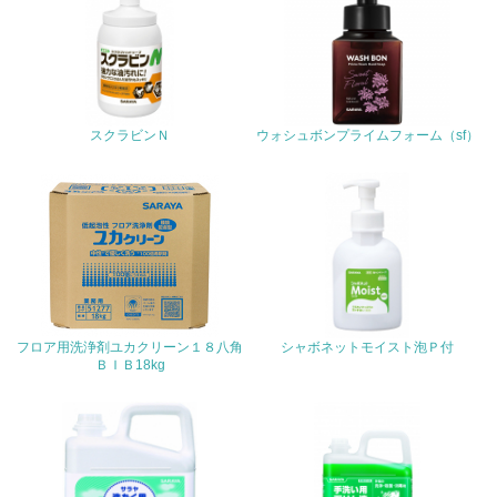
包装・物流
非該当（包装・物流を必要とする業務を行っていない）
スクラビンＮ
ウォシュボンプライムフォーム（sf）
15.
<L1> 環境負荷ができるだけ小さい包装・梱包を行ってい
る
16.
<L2> 環境負荷ができるだけ小さい物流を行っている
化学物質
フロア用洗浄剤ユカクリーン１８八角
シャボネットモイスト泡Ｐ付
ＢＩＢ18kg
非該当（化学物質を使用していない）
17.