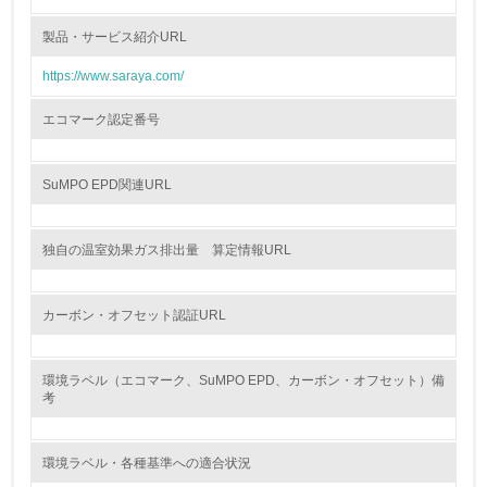
環境活動に関する規格やプログラムを導入している
製品・サービス紹介URL
8.
https://www.saraya.com/
第三者認証を取得している
エコマーク認定番号
2.環境への取り組み
SuMPO EPD関連URL
資源・エネルギー
9.
独自の温室効果ガス排出量 算定情報URL
<L1> 資源（投入原料、水等）とエネルギー（電力、重
油、ガス）の使用量削減の取り組みを行っている
カーボン・オフセット認証URL
10.
環境ラベル（エコマーク、SuMPO EPD、カーボン・オフセット）備
<L2> 資源とエネルギーの使用量の把握をし、具体的な削
考
減目標や計画を立てている
環境配慮型製品・サービスの製造・販売
環境ラベル・各種基準への適合状況