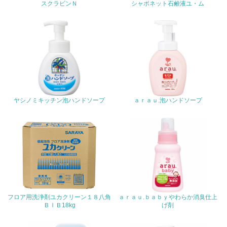
スクラビンＮ
シャボネット石鹸液ユ・ム
非該当（包装・物流を必要とする業務を行っていない）
15.
<L1> 環境負荷ができるだけ小さい包装・梱包を行ってい
る
ヤシノミキッチン泡ハンドソープ
ａｒａｕ.泡ハンドソープ
16.
<L2> 環境負荷ができるだけ小さい物流を行っている
化学物質
非該当（化学物質を使用していない）
フロア用洗浄剤ユカクリーン１８八角
ａｒａｕ.ｂａｂｙやわらか消臭仕上
17.
ＢＩＢ18kg
げ剤
<L1> 化学物質の使用量及び外部（大気・水・土壌）への