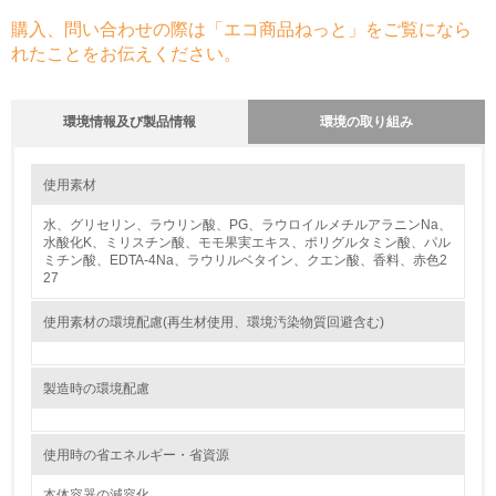
購入、問い合わせの際は「エコ商品ねっと」をご覧になら
れたことをお伝えください。
環境情報及び製品情報
環境の取り組み
環境の取り組み
大気汚染物質に関する取り組み
使用素材
水、グリセリン、ラウリン酸、PG、ラウロイルメチルアラニンNa、
1.環境取り組み体制
水酸化K、ミリスチン酸、モモ果実エキス、ポリグルタミン酸、パル
ミチン酸、EDTA-4Na、ラウリルベタイン、クエン酸、香料、赤色2
レベル1
27
使用素材の環境配慮(再生材使用、環境汚染物質回避含む)
1.
環境方針を持っている
製造時の環境配慮
2.
環境対応の責任体制を定めている
使用時の省エネルギー・省資源
本体容器の減容化。