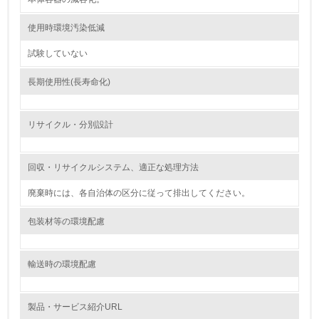
3.
使用時環境汚染低減
環境問題に関する従業員教育を行っている
試験していない
4.
長期使用性(長寿命化)
自社に関係する主要な環境法規制を把握し、順守している
レベル2
リサイクル・分別設計
5.
回収・リサイクルシステム、適正な処理方法
環境取り組み体制と成果を定期的に検証して次の活動に活
かしている
廃棄時には、各自治体の区分に従って排出してください。
6.
包装材等の環境配慮
従業員が環境方針に基づいて自分の業務の中で行うべき環
境対策を理解し、実践している
輸送時の環境配慮
7.
製品・サービス紹介URL
環境活動に関する規格やプログラムを導入している