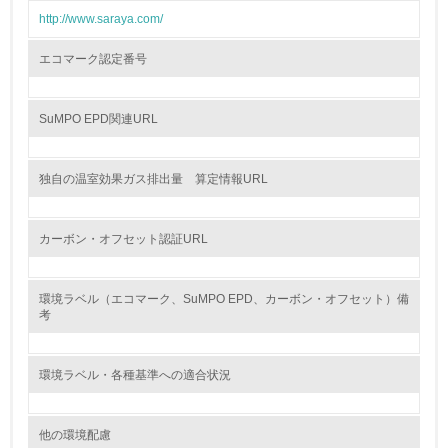
http://www.saraya.com/
8.
エコマーク認定番号
第三者認証を取得している
SuMPO EPD関連URL
2.環境への取り組み
資源・エネルギー
独自の温室効果ガス排出量 算定情報URL
9.
カーボン・オフセット認証URL
<L1> 資源（投入原料、水等）とエネルギー（電力、重
油、ガス）の使用量削減の取り組みを行っている
環境ラベル（エコマーク、SuMPO EPD、カーボン・オフセット）備
10.
考
<L2> 資源とエネルギーの使用量の把握をし、具体的な削
減目標や計画を立てている
環境ラベル・各種基準への適合状況
環境配慮型製品・サービスの製造・販売
他の環境配慮