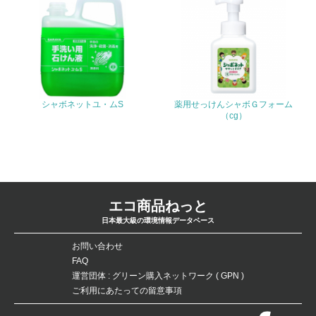
排出量削減の取り組みを行っている
18.
<L2> 化学物質の使用量及び外部への排出量を把握し、具
体的な削減目標や計画を立てている
シャボネットユ・ムS
廃棄物
薬用せっけんシャボＧフォーム
（cg）
19.
<L1> 廃棄物の発生量の削減及びリサイクルの推進、適正
処理を行っている
エコ商品ねっと
20.
日本最大級の環境情報データベース
<L2> 発生する廃棄物の量と種類を把握し、具体的な削
減・リサイクル目標や計画を立てている
お問い合わせ
FAQ
運営団体 : グリーン購入ネットワーク ( GPN )
生物多様性保全
ご利用にあたっての留意事項
21.