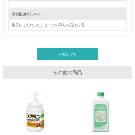
11.
<L1> 環境配慮型製品・サービスの製造・販売を積極的に
環境配慮特記事項
行っている
泡質にこだわった、ピーチの香りの石けん液。
12.
<L2> 環境配慮型製品・サービスの製造・販売状況を把握
し、具体的な販売目標や計画を立てている
一覧に戻る
グリーン購入
その他の商品
13.
<L1> グリーン購入の取り組み方針を有し、グリーン購入
を行っている
14.
<L2> 購入している製品・サービスの量と種類を把握し、
具体的な目標や計画を立てている
包装・物流