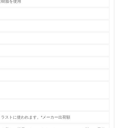
生樹脂を使用
策を理解し、実践している
チェック
ス）の使用量削減の取り組みを行っている
標や計画を立てている
トラストに使われます。*メーカー出荷額
製造・販売