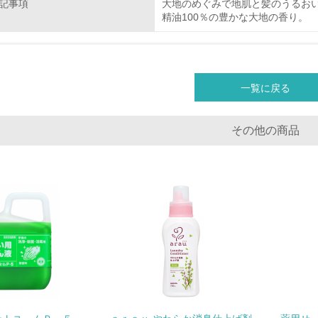
記事項
大地のめぐみで地肌と髪のうるお
<L1> 環境配慮型製品・サービスの製造・販売を積極的に行って
精油100％の豊かな大地の香り。
<L2> 環境配慮型製品・サービスの製造・販売状況を把握し、
グリーン購入
一覧に戻る
<L1> グリーン購入の取り組み方針を有し、グリーン購入を行っ
その他の商品
<L2> 購入している製品・サービスの量と種類を把握し、具体
包装・物流
非該当（包装・物流を必要とする業務を行っていない）
<L1> 環境負荷ができるだけ小さい包装・梱包を行っている
<L2> 環境負荷ができるだけ小さい物流を行っている