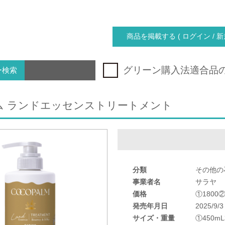
商品を掲載する ( ログイン / 新
グリーン購入法適合品
ー検索
ム ランドエッセンストリートメント
分類
その他の
事業者名
サラヤ
価格
①1800②
発売年月日
2025/9/3
サイズ・重量
①450m