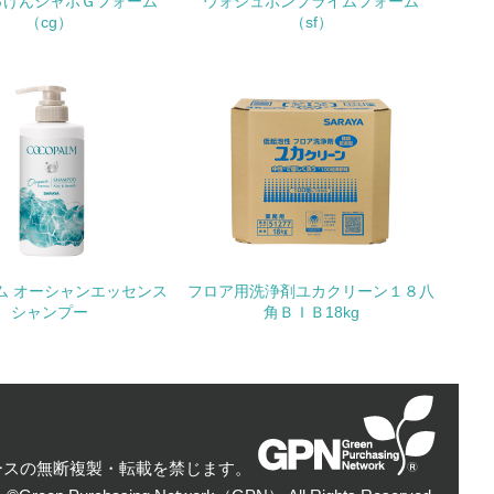
っけんシャボＧフォーム
ウォシュボンプライムフォーム
（cg）
（sf）
量削減の取り組みを行っている
な削減目標や計画を立てている
を行っている
ム オーシャンエッセンス
フロア用洗浄剤ユカクリーン１８八
シャンプー
角ＢＩＢ18kg
サイクル目標や計画を立てている
動＜植林、天然林保護、間伐＞、認証品の
ースの無断複製・転載を禁じます。