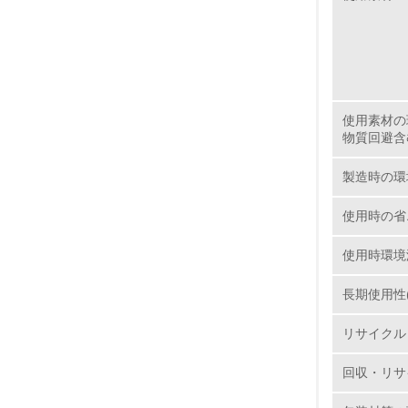
1.
No.
使用素材の
物質回避含
1.
製造時の環
2.
使用時の省
3.
使用時環境
4.
長期使用性
リサイクル
回収・リサ
5.