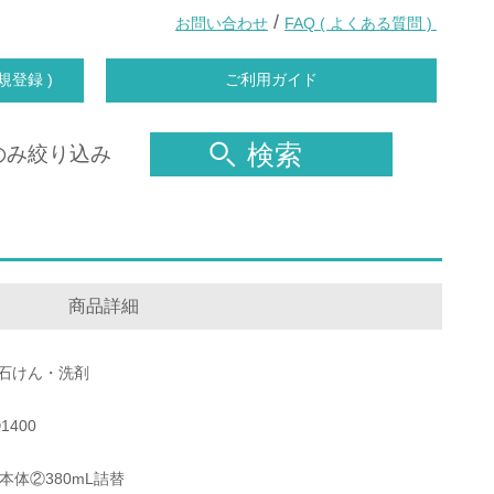
/
お問い合わせ
FAQ ( よくある質問 )
規登録 )
ご利用ガイド
検索
のみ絞り込み
商品詳細
石けん・洗剤
1400
L本体②380mL詰替