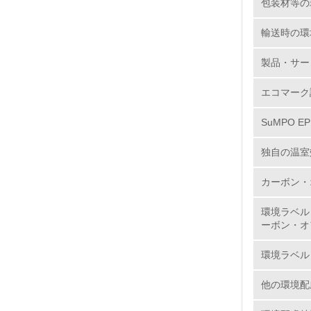
包装材等の
6.
輸送時の環
7.
製品・サー
8.
エコマーク
2.
SuMPO E
No.
独自の温室
カーボン・
環境ラベル
9.
ーボン・オ
10.
環境ラベル
他の環境配