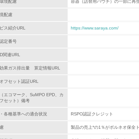
環境配慮
容器（詰替用パウチ）の一部に再
従業員が環境方針に基づいて自分の業務の中で行うべき環境対
境配慮
環境活動に関する規格やプログラムを導入している
ビス紹介URL
https://www.saraya.com/
第三者認証を取得している
認定番号
環境への取り組み
PD関連URL
チェック項目
効果ガス排出量 算定情報URL
オフセット認証URL
資源・エネルギー
（エコマーク、SuMPO EPD、カ
<L1> 資源（投入原料、水等）とエネルギー（電力、重油、ガ
フセット）備考
<L2> 資源とエネルギーの使用量の把握をし、具体的な削減目
・各種基準への適合状況
RSPO認証クレジット
慮
製品の売上*の1％がボルネオ保全
環境配慮型製品・サービスの