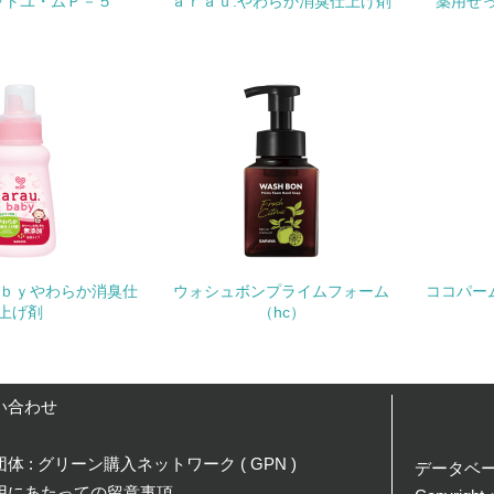
ットユ・ムＰ－５
ａｒａｕ.やわらか消臭仕上げ剤
薬用せ
化学物質
非該当（化学物質を使用していない）
<L1> 化学物質の使用量及び外部（大気・水・土壌）への排出
<L2> 化学物質の使用量及び外部への排出量を把握し、具体的
廃棄物
<L1> 廃棄物の発生量の削減及びリサイクルの推進、適正処理
ａｂｙやわらか消臭仕
ウォシュボンプライムフォーム
ココパー
上げ剤
（hc）
<L2> 発生する廃棄物の量と種類を把握し、具体的な削減・リ
生物多様性保全
い合わせ
<L1> 「生物多様性保全」に関する取り組み（例：森林保全活
体 : グリーン購入ネットワーク ( GPN )
データベ
購入、原材料のトレーサビリティの確認等）を行っている
用にあたっての留意事項