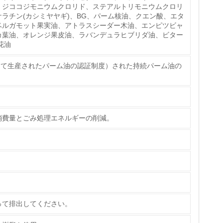
、ジココジモニウムクロリド、ステアルトリモニウムクロリ
ラチン(カシミヤヤギ)、BG、パーム核油、クエン酸、エタ
ベルガモット果実油、アトラスシーダー木油、エンピツビャ
カ葉油、オレンジ果皮油、ラバンデュラヒブリダ油、ビター
チェック
花油
して生産されたパーム油の認証制度）された持続パーム油の
消費量とごみ処理エネルギーの削減。
って排出してください。
ている