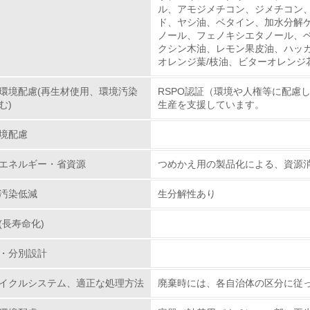
ル、アモジメチコン、ジメチコン
ド、ヤシ油、ベタイン、加水分解ケ
環境取り組み体制
ノール、フェノキシエタノール、
クシン木油、レモン果皮油、ハッ
チェック項目
オレンジ葉/枝油、ビターオレンジ
環境配慮(再生材使用、環境汚染
RSPO認証（環境や人権等に配慮
レベル1
む)
生産を支援しています。
環境方針を持っている
境配慮
環境対応の責任体制を定めている
エネルギー・省資源
つめかえ用の製品化による、資源
環境問題に関する従業員教育を行っている
汚染低減
生分解性あり
(長寿命化)
自社に関係する主要な環境法規制を把握し、順守している
・分別設計
レベル2
イクルシステム、適正な処理方法
廃棄時には、各自治体の区分に従
環境取り組み体制と成果を定期的に検証して次の活動に活かし