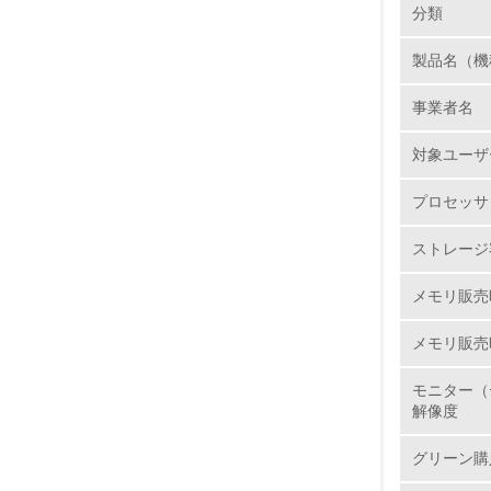
長期使用
分類
事業系Ｐ
断付翌営
製品名（機
1.
スパック
事業者名
ては、htt
No.
対象ユーザ
リサイ
プロセッサ
JEITA
1.
Ｒに配慮
ストレージ容
素材の削
2.
体できる
メモリ販売時
社会の形
3.
メモリ販売
4.
使用済み
モニター（
NECでは
解像度
ルシステ
グリーン購
ックで、
5.