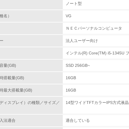
のための修理体制について
ノート型
Ｃについては、無償保証サービスとして、全機種に「３
業日出張修理サービス）」を採用しています。この他に
種名）
VG
環境取り組み体制
を準備しています。補修用性能部品供給は、製造停止か
ＮＥＣパーソナルコンピュータ
p://121ware.comあるいは121コンタクトセンター（0
チェック項目
ー
法人ユーザー向け
レベル1
クル設計の内容
インテル(R) Core(TM) i5-1345
の環境設計アセスメントガイドライン(「JEIDA-G-19-
環境方針を持っている
した設計・製造を行っています。使用済み製品をリユー
量(GB)
SSD 256GB~
減、リサイクルし難い素材の削減、プラスチック素材へ
環境対応の責任体制を定めている
よう、リサイクル設計に努めています。また、パソコン
搭載量(GB)
16GB
成の一端も担っています。
環境問題に関する従業員教育を行っている
時最大搭載量(GB)
16GB
自社に関係する主要な環境法規制を把握し、順守している
製品の引取り・再使用・リサイクルの取り組
ディスプレイ）の種類／サイズ／
14型ワイドTFTカラーIPS方式液晶(W
、1999年に従来のマテリアルリサイクルを中心とした
レベル2
ムを再構築しました。法人のお客様から使用済みとなっ
入法適合
適合している
再資源化拠点まで回収し、分別された部品・ユニットな
環境取り組み体制と成果を定期的に検証して次の活動に活かし