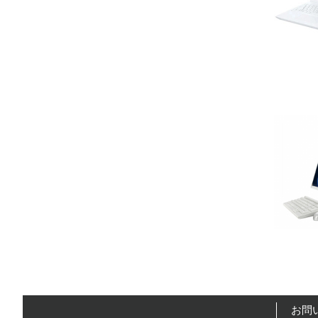
No.
26.
27.
28.
29.
5.
No.
30.
その他の環
への取り組
についての
由記載
お問