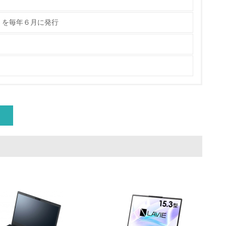
動＜植林、天然林保護、間伐＞、認証品の
」を毎年６月に発行
動に積極的に参加している
チェック