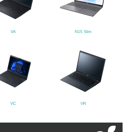
チェック
極的に公開・提供している
みを積極的に公開・提供している
VA
N15 Slim
公表している
公表している
チェック
する確認・調査を実施している
VC
VR