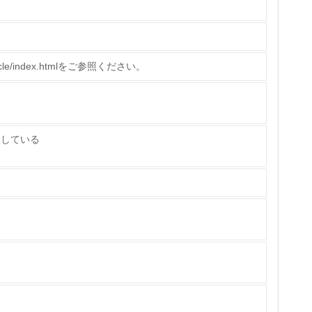
製造・販売
いる
o/recycle/index.htmlをご参照ください。
具体的な販売目標や計画を立てている
たしている
ている
的な目標や計画を立てている