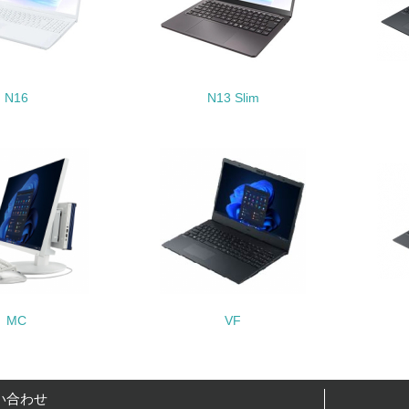
チェック項目
<L1> パンフレットやホームページ等で、自社の環境情報を積
<L1> パンフレットやホームページ等で、自社の社会的取り組
N16
N13 Slim
<L2>「２．環境への取り組み」に関する現状の数値や目標値を
<L2>「３．社会面の取り組み」に関する現状の数値や目標値を
サプライヤーへの取り組み
チェック項目
<L2> サプライヤーに対して、環境面・社会面の取り組みに関
MC
VF
境
み
自
い合わせ