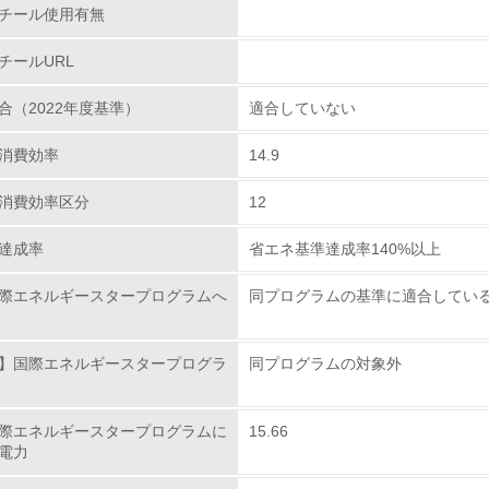
アルミ、銅などの金属類やガラス、プラスチックなどは
チール使用有無
お客様からのパソコンの回収については、2003年10月
従業員が環境方針に基づいて自分の業務の中で行うべき環境対
人ユーザーを対象とした買い取りサービスにより、再生パ
チールURL
。
環境活動に関する規格やプログラムを導入している
合（2022年度基準）
適合していない
→ 導入している規格名 ISO14001
アルの作成・印刷についての環境配慮
消費効率
14.9
第三者認証を取得している
を電子化（CD-ROM, HDD格納）し、紙使用量の節
極的に行っています。
消費効率区分
12
環境への取り組み
達成率
省エネ基準達成率140%以上
チェック項目
際エネルギースタープログラムへ
同プログラムの基準に適合してい
資源・エネルギー
】国際エネルギースタープログラ
同プログラムの対象外
<L1> 資源（投入原料、水等）とエネルギー（電力、重油、ガ
際エネルギースタープログラムに
15.66
<L2> 資源とエネルギーの使用量の把握をし、具体的な削減目
電力