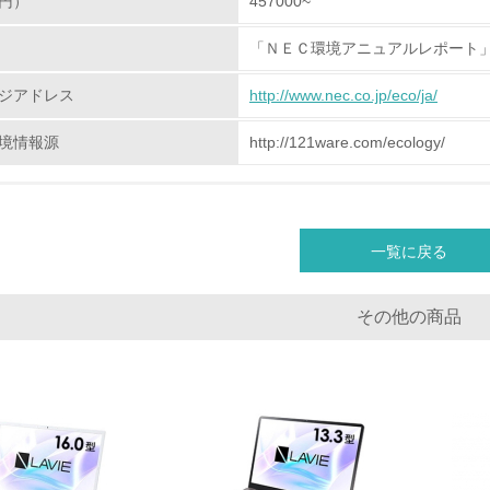
円）
457000~
<L1> 「生物多様性保全」に関する取り組み（例：森林保全活
購入、原材料のトレーサビリティの確認等）を行っている
「ＮＥＣ環境アニュアルレポート
地域への貢献
ジアドレス
http://www.nec.co.jp/eco/ja/
<L1> 周辺地域の環境保全活動を行い、自治体や地域団体の活
境情報源
http://121ware.com/ecology/
社会面の取り組み
チェック項目
一覧に戻る
<L1> 「人権・労働等」に関する方針、規定等を持っている
その他の商品
<L1> 「公正・適正な取引」に関する方針、規定等を持っている
<L1> 「情報セキュリティ」に関する方針、規定等を持っている
環境面・社会面の情報公開他