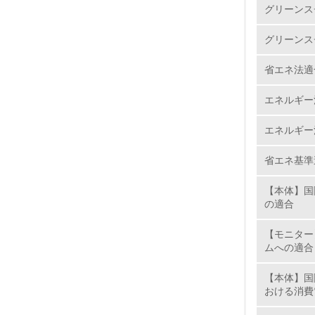
か、鉄、
グリーンス
す。個人の
6.
始した個
グリーンス
ています
7.
省エネ法適
マニュ
エネルギー
8.
マニュアル
採用も積
エネルギー
2.
省エネ基準
No.
【本体】国
の適合
【モニター
ムへの適合
9.
【本体】国
10.
おける消費