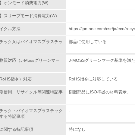
環境配慮型製品・サービスの
】オンモード消費電力(W)
－
】スリープモード消費電力(W)
－
<L1> 環境配慮型製品・サービスの製造・販売を積極的に行って
イクル方法
https://jpn.nec.com/csr/ja/ec
<L2> 環境配慮型製品・サービスの製造・販売状況を把握し、
チック又はバイオマスプラスチッ
部品に使用している
グリーン購入
物質対応（J-Mossグリーンマー
J-MOSSグリーンマーク基準を満
<L1> グリーン購入の取り組み方針を有し、グリーン購入を行っ
<L2> 購入している製品・サービスの量と種類を把握し、具体
RoHS指令）対応
RoHS指令に対応している
期使用、リサイクル等関連特記事
樹脂部品にISO準拠の材料表示。
包装・物流
非該当（包装・物流を必要とする業務を行っていない）
チック・バイオマスプラスチック
-
する特記事項
<L1> 環境負荷ができるだけ小さい包装・梱包を行っている
に関する特記事項
特になし