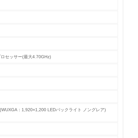
年間標準保証（３年間パーツ保証＋１年目電話診
定額料金で複数年サポートする有償の保守サービ
ら最低５年間保証しています。家庭系ＰＣについ
120-977-121）にて確認することができます。
チェック
U プロセッサー(最大4.70GHz)
2000」)に準拠した、環境アセスメントを実施し、３
ス・リサイクルしやすいようにするために、複合
の材料名表示、ドライバなど一般工具で容易に解
全機種に再生プラスチックを使用し、資源循環型
み
UXGA：1,920×1,200 LEDバックライト ノングレア)
仕組みに、３Ｒの施策を新たに導入し、リサイク
たパソコンやコンピュータなどを全国４つのブロ
どは保守用部品として再使用（リユース）するほ
ている