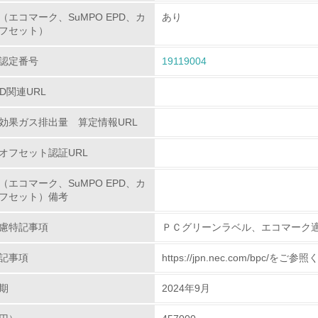
<L2> 環境負荷ができるだけ小さい物流を行っている
（エコマーク、SuMPO EPD、カ
あり
フセット）
化学物質
認定番号
19119004
非該当（化学物質を使用していない）
PD関連URL
<L1> 化学物質の使用量及び外部（大気・水・土壌）への排出
効果ガス排出量 算定情報URL
<L2> 化学物質の使用量及び外部への排出量を把握し、具体的
オフセット認証URL
廃棄物
（エコマーク、SuMPO EPD、カ
フセット）備考
<L1> 廃棄物の発生量の削減及びリサイクルの推進、適正処理
慮特記事項
ＰＣグリーンラベル、エコマーク
<L2> 発生する廃棄物の量と種類を把握し、具体的な削減・リ
記事項
https://jpn.nec.com/bpc/をご
生物多様性保全
期
2024年9月