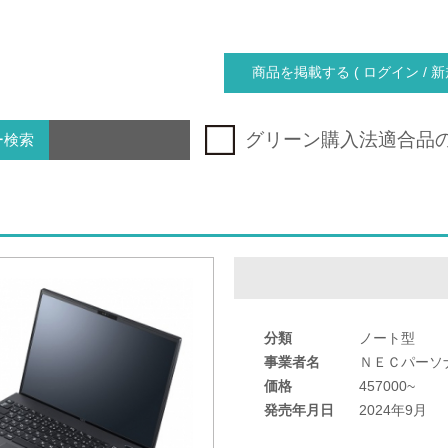
商品を掲載する ( ログイン / 新
グリーン購入法適合品
ー検索
分類
ノート型
事業者名
ＮＥＣパーソ
価格
457000~
発売年月日
2024年9月