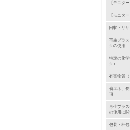
【モニター
【モニター
11.
回収・リサ
12.
再生プラス
クの使用
特定の化学
13.
ク）
14.
有害物質（
省エネ、長
項
再生プラス
の使用に関
15.
包装・梱包
16.