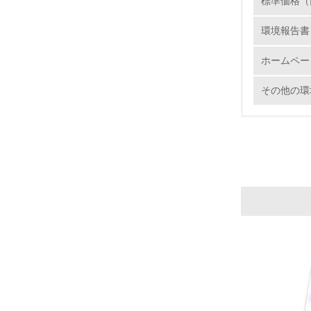
21.
標準価格（
環境報告書
ホームペー
22.
その他の環
3.
No.
23.
24.
25.
4.