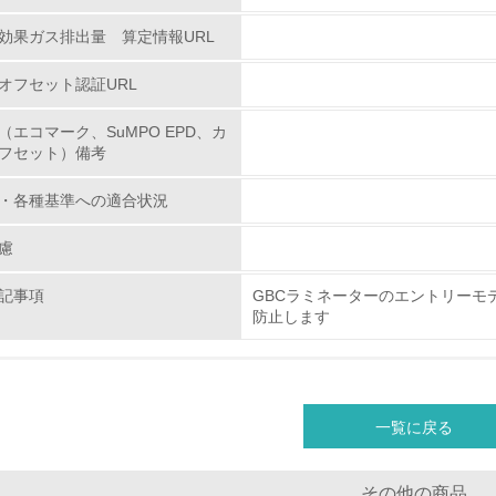
第三者認証を取得している
効果ガス排出量 算定情報URL
オフセット認証URL
環境への取り組み
（エコマーク、SuMPO EPD、カ
チェック項目
フセット）備考
資源・エネルギー
・各種基準への適合状況
慮
<L1> 資源（投入原料、水等）とエネルギー（電力、重油、ガ
記事項
GBCラミネーターのエントリーモ
<L2> 資源とエネルギーの使用量の把握をし、具体的な削減目
防止します
環境配慮型製品・サービスの
<L1> 環境配慮型製品・サービスの製造・販売を積極的に行って
一覧に戻る
<L2> 環境配慮型製品・サービスの製造・販売状況を把握し、
その他の商品