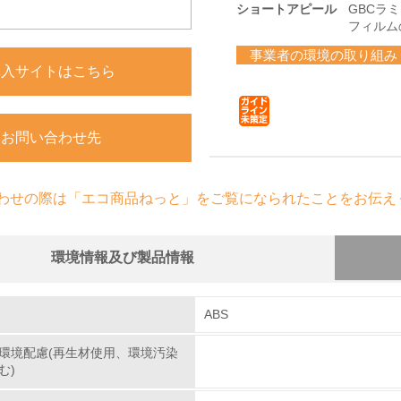
ショートアピール
GBCラ
フィルム
事業者の環境の取り組み
購入サイトはこちら
お問い合わせ先
わせの際は「エコ商品ねっと」をご覧になられたことをお伝え
環境情報及び製品情報
組み
物質に関する取り組み
ABS
環境配慮(再生材使用、環境汚染
環境取り組み体制
む)
チェック項目