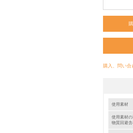
購入、問い合
環境の取り
大気汚染
使用素材
使用素材の
1.
物質回避含
No.