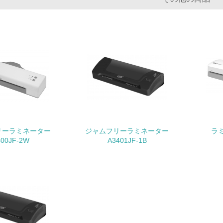
グリーン購入
<L1> グリーン購入の取り組み方針を有し、グリーン購入を行っ
<L2> 購入している製品・サービスの量と種類を把握し、具体
包装・物流
非該当（包装・物流を必要とする業務を行っていない）
リーラミネーター
ジャムフリーラミネーター
ラミ
<L1> 環境負荷ができるだけ小さい包装・梱包を行っている
400JF-2W
A3401JF-1B
<L2> 環境負荷ができるだけ小さい物流を行っている
化学物質
非該当（化学物質を使用していない）