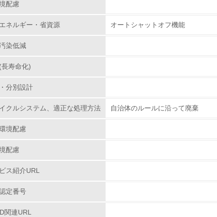
境配慮
レベル1
エネルギー・省資源
オートシャットオフ機能
汚染低減
環境方針を持っている
(長寿命化)
環境対応の責任体制を定めている
・分別設計
環境問題に関する従業員教育を行っている
イクルシステム、適正な処理方法
自治体のルールに沿って廃棄
自社に関係する主要な環境法規制を把握し、順守している
環境配慮
レベル2
境配慮
環境取り組み体制と成果を定期的に検証して次の活動に活かし
ビス紹介URL
従業員が環境方針に基づいて自分の業務の中で行うべき環境対
認定番号
環境活動に関する規格やプログラムを導入している
PD関連URL