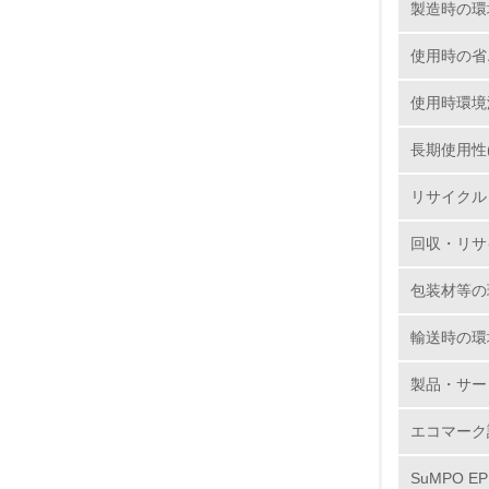
製造時の環
使用時の省
使用時環境
1.
長期使用性
2.
リサイクル
3.
回収・リサ
4.
包装材等の
輸送時の環
5.
製品・サー
6.
エコマーク
7.
SuMPO E