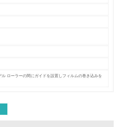
チェック
ス）の使用量削減の取り組みを行っている
デル ローラーの間にガイドを設置しフィルムの巻き込みを
標や計画を立てている
製造・販売
いる
具体的な販売目標や計画を立てている