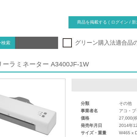
商品を掲載する ( ログイン / 新
グリーン購入法適合品
ー検索
ーラミネーター A3400JF-1W
分類
その他
事業者名
アコ・ブ
価格
27,000
発売年月日
2014年1
サイズ・重量
W465 x D