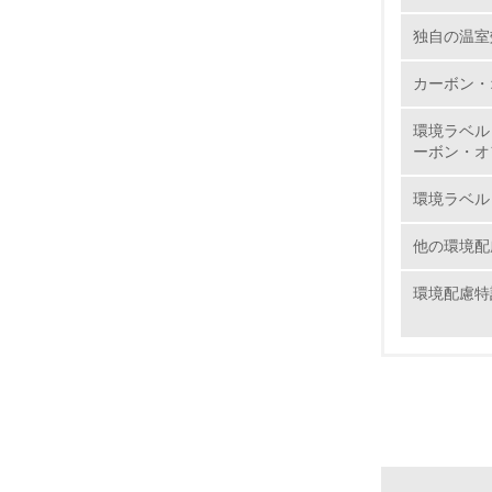
8.
独自の温室
カーボン・
2.
環境ラベル
No.
ーボン・オ
環境ラベル
他の環境配
9.
環境配慮特
10.
11.
12.