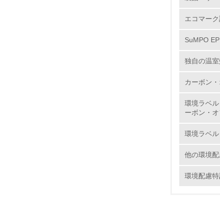
6.
エコマーク
7.
SuMPO E
独自の温室
8.
カーボン・
2.
環境ラベル
ーボン・オ
No.
環境ラベル
他の環境配
9.
環境配慮特
10.