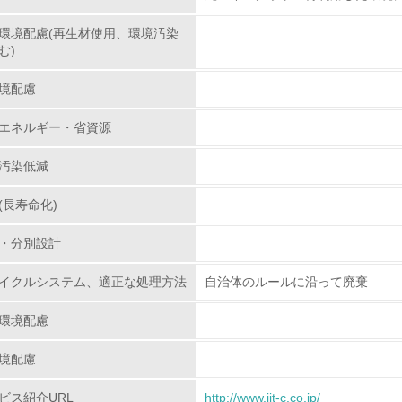
環境配慮(再生材使用、環境汚染
環境取り組み体制
む)
チェック項目
境配慮
レベル1
エネルギー・省資源
汚染低減
環境方針を持っている
(長寿命化)
環境対応の責任体制を定めている
・分別設計
環境問題に関する従業員教育を行っている
イクルシステム、適正な処理方法
自治体のルールに沿って廃棄
自社に関係する主要な環境法規制を把握し、順守している
環境配慮
レベル2
境配慮
環境取り組み体制と成果を定期的に検証して次の活動に活かし
ビス紹介URL
http://www.jit-c.co.jp/