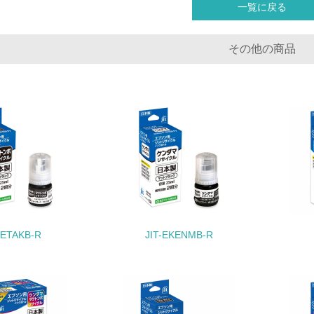
一覧に戻る
<L1> 環境配慮型製品・サービスの製造・販売を積極的に行って
その他の商品
<L2> 環境配慮型製品・サービスの製造・販売状況を把握し、
グリーン購入
<L1> グリーン購入の取り組み方針を有し、グリーン購入を行っ
<L2> 購入している製品・サービスの量と種類を把握し、具体
包装・物流
-ETAKB-R
JIT-EKENMB-R
非該当（包装・物流を必要とする業務を行っていない）
<L1> 環境負荷ができるだけ小さい包装・梱包を行っている
<L2> 環境負荷ができるだけ小さい物流を行っている