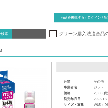
商品を掲載する ( ログイン / 新
グリーン購入法適合品
ー検索
M
分類
その他
事業者名
ジット
価格
2,000(税
発売年月日
2023/12/
サイズ・重量
W65 x D