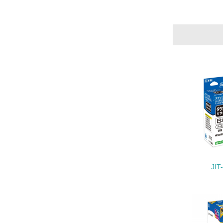
11.
12.
13.
14.
JIT
15.
16.