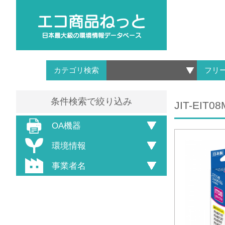
カテゴリ検索
フリ
条件検索で絞り込み
JIT-EIT08
OA機器
環境情報
事業者名