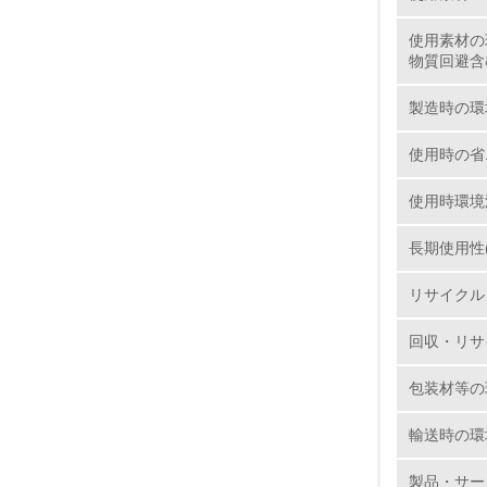
使用素材の
1.
物質回避含
No.
製造時の環
使用時の省
使用時環境
1.
長期使用性
2.
リサイクル
3.
回収・リサ
4.
包装材等の
輸送時の環
5.
製品・サー