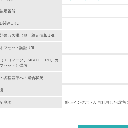
従業員が環境方針に基づいて自分の業務の中で行うべき環境対
認定番号
環境活動に関する規格やプログラムを導入している
PD関連URL
→ 導入している規格名 ISO14001取得
効果ガス排出量 算定情報URL
第三者認証を取得している
オフセット認証URL
環境への取り組み
（エコマーク、SuMPO EPD、カ
フセット）備考
チェック項目
・各種基準への適合状況
資源・エネルギー
慮
<L1> 資源（投入原料、水等）とエネルギー（電力、重油、ガ
記事項
純正インクボトル再利用した環境に
<L2> 資源とエネルギーの使用量の把握をし、具体的な削減目
環境配慮型製品・サービスの