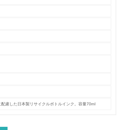
策を理解し、実践している
チェック
ス）の使用量削減の取り組みを行っている
配慮した日本製リサイクルボトルインク。容量70ml
標や計画を立てている
製造・販売