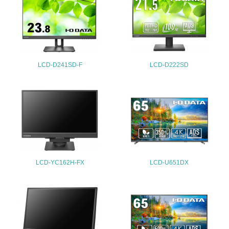
地域への貢献
22.
<L1> 周辺地域の環境保全活動を行い、自治体や地域団体
の活動に積極的に参加している
LCD-D241SD-F
LCD-D222SD
3.社会面の取り組み
23.
<L1> 「人権・労働等」に関する方針、規定等を持ってい
る
24.
LCD-YC162H-FX
LCD-U651DX
<L1> 「公正・適正な取引」に関する方針、規定等を持っ
ている
25.
<L1> 「情報セキュリティ」に関する方針、規定等を持っ
ている