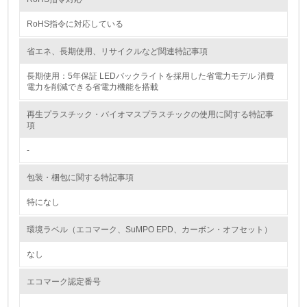
RoHS指令に対応している
<L2> 環境配慮型製品・サービスの製造・販売状況を把握
し、具体的な販売目標や計画を立てている
省エネ、長期使用、リサイクルなど関連特記事項
グリーン購入
長期使用：5年保証 LEDバックライトを採用した省電力モデル 消費
電力を削減できる省電力機能を搭載
13.
再生プラスチック・バイオマスプラスチックの使用に関する特記事
項
<L1> グリーン購入の取り組み方針を有し、グリーン購入
を行っている
-
14.
包装・梱包に関する特記事項
<L2> 購入している製品・サービスの量と種類を把握し、
特になし
具体的な目標や計画を立てている
環境ラベル（エコマーク、SuMPO EPD、カーボン・オフセット）
包装・物流
なし
エコマーク認定番号
非該当（包装・物流を必要とする業務を行っていない）