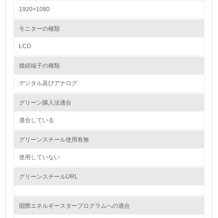
自社に関係する主要な環境法規制を把握し、順守している
1920×1080
レベル2
モニターの種類
LCD
5.
接続端子の種類
環境取り組み体制と成果を定期的に検証して次の活動に活
かしている
デジタル及びアナログ
6.
グリーン購入法適合
従業員が環境方針に基づいて自分の業務の中で行うべき環
境対策を理解し、実践している
適合している
グリーンスチール使用有無
7.
使用していない
環境活動に関する規格やプログラムを導入している
→ 導入している規格名
グリーンスチールURL
8.
第三者認証を取得している
国際エネルギースタープログラムへの適合