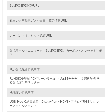
15.
SuMPO EPD関連URL
<L1> 環境負荷ができるだけ小さい包装・梱包を行ってい
る
独自の温室効果ガス排出量 算定情報URL
16.
<L2> 環境負荷ができるだけ小さい物流を行っている
カーボン・オフセット認証URL
化学物質
環境ラベル（エコマーク、SuMPO EPD、カーボン・オフセット）備
考
非該当（化学物質を使用していない）
他の環境配慮特記事項
17.
RoHS指令準拠 PCグリーンラベル （Ver.14★★★） 文部科学省 学
校環境衛生基準に適合
<L1> 化学物質の使用量及び外部（大気・水・土壌）への
排出量削減の取り組みを行っている
機能面の特記事項
18.
USB Type-C給電対応・DisplayPort・HDMI・アナログRGB入力 フリ
ースタイルスタンド
<L2> 化学物質の使用量及び外部への排出量を把握し、具