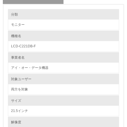
環境の取り組み
分類
モニター
1.環境取り組み体制
機種名
レベル1
LCD-C221DB-F
1.
事業者名
環境方針を持っている
アイ・オー・データ機器
2.
対象ユーザー
環境対応の責任体制を定めている
両方を対象
3.
サイズ
環境問題に関する従業員教育を行っている
21.5インチ
4.
解像度