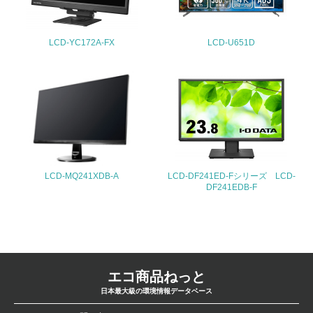
4.環境面・社会面の情報公開他
LCD-YC172A-FX
LCD-U651D
26.
<L1> パンフレットやホームページ等で、自社の環境情報
を積極的に公開・提供している
27.
<L1> パンフレットやホームページ等で、自社の社会的取
り組みを積極的に公開・提供している
LCD-MQ241XDB-A
LCD-DF241ED-Fシリーズ LCD-
DF241EDB-F
28.
<L2>「２．環境への取り組み」に関する現状の数値や目標
値を公表している
29.
エコ商品ねっと
<L2>「３．社会面の取り組み」に関する現状の数値や目標
日本最大級の環境情報データベース
値を公表している