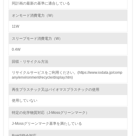
同計画の最新の基準に適合している
2.環境への取り組み
オンモード消費電力（W）
資源・エネルギー
11W
9.
スリープモード消費電力（W）
<L1> 資源（投入原料、水等）とエネルギー（電力、重
油、ガス）の使用量削減の取り組みを行っている
0.4W
10.
回収・リサイクル方法
リサイクルサービスをご利用ください。(https://www.iodata.jp/comp
<L2> 資源とエネルギーの使用量の把握をし、具体的な削
any/environment/recycle/display.htm)
減目標や計画を立てている
再生プラスチック又はバイオマスプラスチックの使用
環境配慮型製品・サービスの製造・販売
使用していない
11.
特定の化学物質対応（J-Mossグリーンマーク）
<L1> 環境配慮型製品・サービスの製造・販売を積極的に
行っている
J-Mossグリーンマーク基準を満たしている
RoHS指令対応
12.