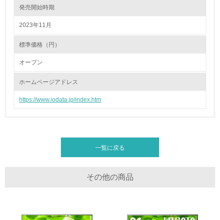
体的な削減目標や計画を立てている
発売開始時期
廃棄物
2023年11月
標準価格（円）
19.
オープン
<L1> 廃棄物の発生量の削減及びリサイクルの推進、適正
処理を行っている
ホームページアドレス
20.
https://www.iodata.jp/index.htm
<L2> 発生する廃棄物の量と種類を把握し、具体的な削
減・リサイクル目標や計画を立てている
生物多様性保全
一覧に戻る
21.
その他の商品
<L1> 「生物多様性保全」に関する取り組み（例：森林保
全活動＜植林、天然林保護、間伐＞、認証品の購入、原材
料のトレーサビリティの確認等）を行っている