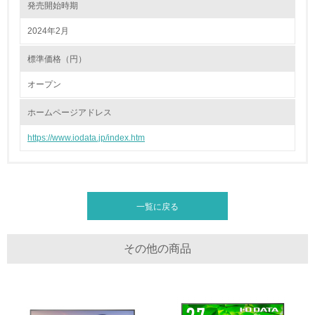
発売開始時期
廃棄物
2024年2月
標準価格（円）
19.
オープン
<L1> 廃棄物の発生量の削減及びリサイクルの推進、適正
処理を行っている
ホームページアドレス
20.
https://www.iodata.jp/index.htm
<L2> 発生する廃棄物の量と種類を把握し、具体的な削
減・リサイクル目標や計画を立てている
生物多様性保全
一覧に戻る
21.
その他の商品
<L1> 「生物多様性保全」に関する取り組み（例：森林保
全活動＜植林、天然林保護、間伐＞、認証品の購入、原材
料のトレーサビリティの確認等）を行っている