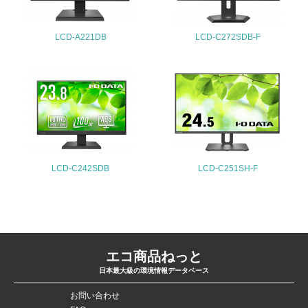
4.環境面・社会面の情報公開他
LCD-A221DB
LCD-C272SDB-F
26.
<L1> パンフレットやホームページ等で、自社の環境情報
を積極的に公開・提供している
27.
<L1> パンフレットやホームページ等で、自社の社会的取
り組みを積極的に公開・提供している
LCD-C242SDB
LCD-C251SH-F
28.
<L2>「２．環境への取り組み」に関する現状の数値や目標
値を公表している
29.
エコ商品ねっと
日本最大級の環境情報データベース
<L2>「３．社会面の取り組み」に関する現状の数値や目標
値を公表している
お問い合わせ