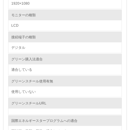
1920×1080
レベル2
モニターの種類
LCD
5.
接続端子の種類
環境取り組み体制と成果を定期的に検証して次の活動に活
かしている
デジタル
6.
グリーン購入法適合
従業員が環境方針に基づいて自分の業務の中で行うべき環
境対策を理解し、実践している
適合している
グリーンスチール使用有無
7.
使用していない
環境活動に関する規格やプログラムを導入している
→ 導入している規格名
グリーンスチールURL
8.
第三者認証を取得している
国際エネルギースタープログラムへの適合