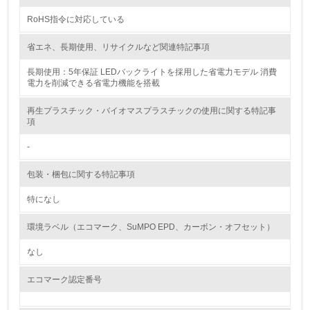
RoHS指令に対応している
<L2> 環境配慮型製品・サービスの製造・販売状況を把握
し、具体的な販売目標や計画を立てている
省エネ、長期使用、リサイクルなど関連特記事項
グリーン購入
長期使用：5年保証 LEDバックライトを採用した省電力モデル 消費
電力を削減できる省電力機能を搭載
13.
再生プラスチック・バイオマスプラスチックの使用に関する特記事
項
<L1> グリーン購入の取り組み方針を有し、グリーン購入
を行っている
-
14.
包装・梱包に関する特記事項
<L2> 購入している製品・サービスの量と種類を把握し、
特になし
具体的な目標や計画を立てている
環境ラベル（エコマーク、SuMPO EPD、カーボン・オフセット）
包装・物流
なし
エコマーク認定番号
非該当（包装・物流を必要とする業務を行っていない）