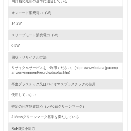
同計画の最新の基準に適合している
2.環境への取り組み
オンモード消費電力（W）
資源・エネルギー
14.2W
9.
スリープモード消費電力（W）
<L1> 資源（投入原料、水等）とエネルギー（電力、重
油、ガス）の使用量削減の取り組みを行っている
0.5W
10.
回収・リサイクル方法
リサイクルサービスをご利用ください。(https://www.iodata.jp/comp
<L2> 資源とエネルギーの使用量の把握をし、具体的な削
any/environment/recycle/display.htm)
減目標や計画を立てている
再生プラスチック又はバイオマスプラスチックの使用
環境配慮型製品・サービスの製造・販売
使用していない
11.
特定の化学物質対応（J-Mossグリーンマーク）
<L1> 環境配慮型製品・サービスの製造・販売を積極的に
行っている
J-Mossグリーンマーク基準を満たしている
RoHS指令対応
12.