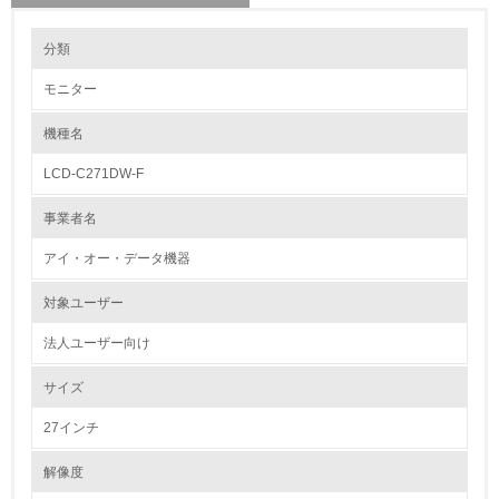
環境の取り組み
分類
モニター
1.環境取り組み体制
機種名
レベル1
LCD-C271DW-F
1.
事業者名
環境方針を持っている
アイ・オー・データ機器
2.
対象ユーザー
環境対応の責任体制を定めている
法人ユーザー向け
3.
サイズ
環境問題に関する従業員教育を行っている
27インチ
4.
解像度
自社に関係する主要な環境法規制を把握し、順守している