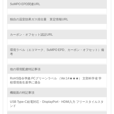
15.
SuMPO EPD関連URL
<L1> 環境負荷ができるだけ小さい包装・梱包を行ってい
る
独自の温室効果ガス排出量 算定情報URL
16.
<L2> 環境負荷ができるだけ小さい物流を行っている
カーボン・オフセット認証URL
化学物質
環境ラベル（エコマーク、SuMPO EPD、カーボン・オフセット）備
考
非該当（化学物質を使用していない）
他の環境配慮特記事項
17.
RoHS指令準拠 PCグリーンラベル （Ver.14★★★） 文部科学省 学
校環境衛生基準に適合
<L1> 化学物質の使用量及び外部（大気・水・土壌）への
排出量削減の取り組みを行っている
機能面の特記事項
18.
USB Type-C給電対応・DisplayPort・HDMI入力 フリースタイルスタ
ンド
<L2> 化学物質の使用量及び外部への排出量を把握し、具
体的な削減目標や計画を立てている