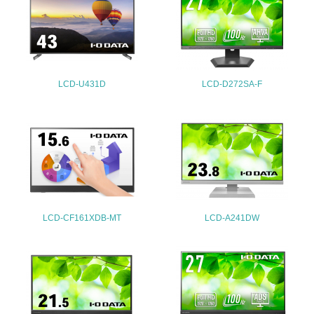
地域への貢献
22.
<L1> 周辺地域の環境保全活動を行い、自治体や地域団体
の活動に積極的に参加している
LCD-U431D
LCD-D272SA-F
3.社会面の取り組み
23.
<L1> 「人権・労働等」に関する方針、規定等を持ってい
る
24.
LCD-CF161XDB-MT
LCD-A241DW
<L1> 「公正・適正な取引」に関する方針、規定等を持っ
ている
25.
<L1> 「情報セキュリティ」に関する方針、規定等を持っ
ている