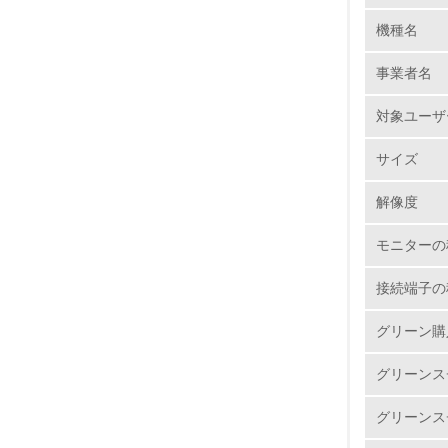
機種名
1.
事業者名
No.
対象ユーザ
サイズ
1.
解像度
2.
モニターの
3.
接続端子の
4.
グリーン購
グリーンス
グリーンス
5.