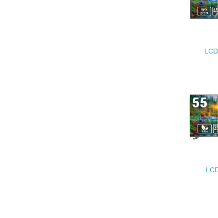
22.
LCD
3.
No.
23.
24.
25.
LC
4.
No.