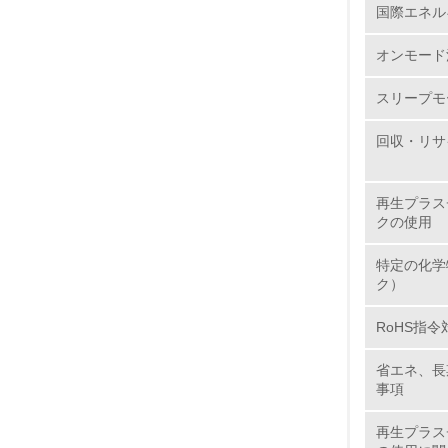
国際エネル
6.
オンモード
7.
スリープモ
8.
回収・リサ
2.
再生プラス
クの使用
No.
特定の化学
ク）
RoHS指令
9.
省エネ、長
10.
事項
再生プラス