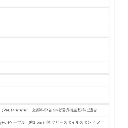
いる
具体的な販売目標や計画を立てている
ている
的な目標や計画を立てている
 （Ver.14★★★） 文部科学省 学校環境衛生基準に適合
layPortケーブル（約1.5m）付 フリースタイルスタンド 5年