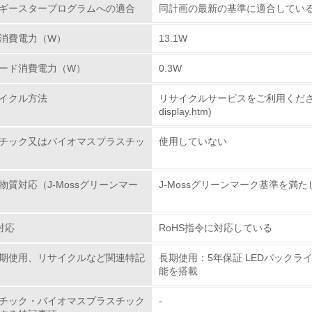
ギースタープログラムへの適合
同計画の最新の基準に適合してい
従業員が環境方針に基づいて自分の業務の中で行うべき環境対
消費電力（W）
13.1W
環境活動に関する規格やプログラムを導入している
→ 導入している規格名
ード消費電力（W）
0.3W
第三者認証を取得している
イクル方法
リサイクルサービスをご利用ください。(https:
display.htm)
環境への取り組み
チック又はバイオマスプラスチッ
使用していない
チェック項目
物質対応（J-Mossグリーンマー
J-Mossグリーンマーク基準を満
資源・エネルギー
対応
RoHS指令に対応している
<L1> 資源（投入原料、水等）とエネルギー（電力、重油、ガ
期使用、リサイクルなど関連特記
長期使用：5年保証 LEDバック
<L2> 資源とエネルギーの使用量の把握をし、具体的な削減目
能を搭載
環境配慮型製品・サービスの
チック・バイオマスプラスチック
-