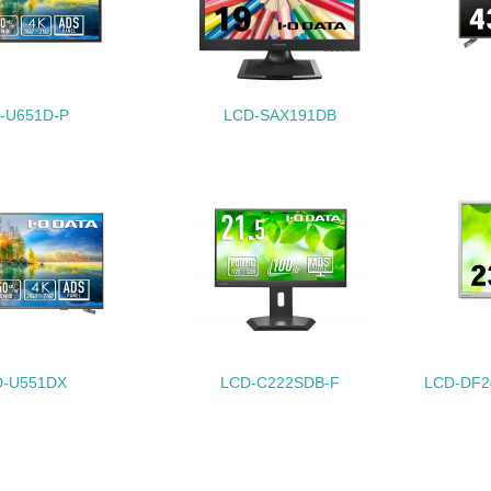
地域への貢献
<L1> 周辺地域の環境保全活動を行い、自治体や地域団体の活
-U651D-P
LCD-SAX191DB
社会面の取り組み
チェック項目
<L1> 「人権・労働等」に関する方針、規定等を持っている
<L1> 「公正・適正な取引」に関する方針、規定等を持っている
<L1> 「情報セキュリティ」に関する方針、規定等を持っている
D-U551DX
LCD-C222SDB-F
LCD-DF
環境面・社会面の情報公開他
チェック項目