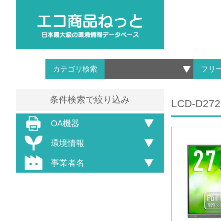
カテゴリ検索
フリ
条件検索で絞り込み
LCD-D272
OA機器
環境情報
事業者名