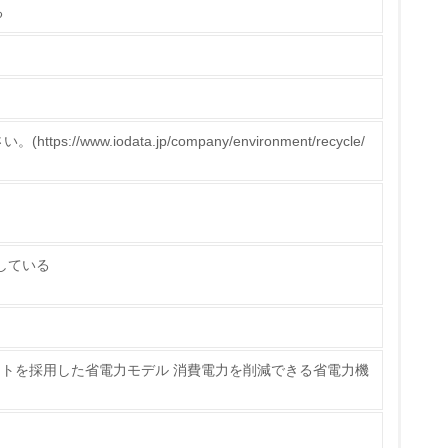
る
策を理解し、実践している
//www.iodata.jp/company/environment/recycle/
チェック
たしている
ス）の使用量削減の取り組みを行っている
ライトを採用した省電力モデル 消費電力を削減できる省電力機
標や計画を立てている
製造・販売