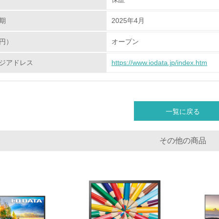
化学物質
期
2025年4月
非該当（化学物質を使用していない）
円）
オープン
<L1> 化学物質の使用量及び外部（大気・水・土壌）への排出
ジアドレス
https://www.iodata.jp/index.htm
<L2> 化学物質の使用量及び外部への排出量を把握し、具体的
廃棄物
一覧に戻る
<L1> 廃棄物の発生量の削減及びリサイクルの推進、適正処理
その他の商品
<L2> 発生する廃棄物の量と種類を把握し、具体的な削減・リ
生物多様性保全
<L1> 「生物多様性保全」に関する取り組み（例：森林保全活
購入、原材料のトレーサビリティの確認等）を行っている