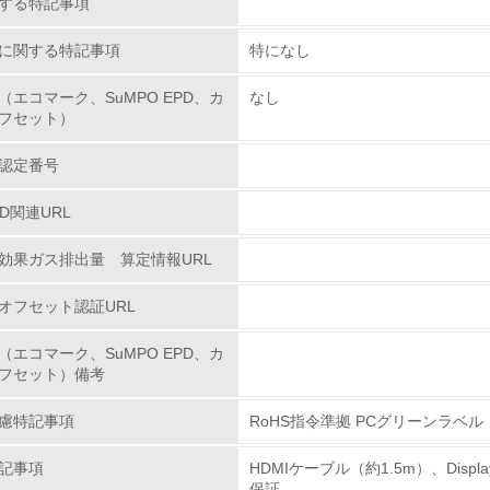
する特記事項
<L1> 環境配慮型製品・サービスの製造・販売を積極的に行って
に関する特記事項
特になし
<L2> 環境配慮型製品・サービスの製造・販売状況を把握し、
（エコマーク、SuMPO EPD、カ
なし
フセット）
グリーン購入
認定番号
<L1> グリーン購入の取り組み方針を有し、グリーン購入を行っ
PD関連URL
<L2> 購入している製品・サービスの量と種類を把握し、具体
効果ガス排出量 算定情報URL
オフセット認証URL
包装・物流
（エコマーク、SuMPO EPD、カ
非該当（包装・物流を必要とする業務を行っていない）
フセット）備考
<L1> 環境負荷ができるだけ小さい包装・梱包を行っている
慮特記事項
RoHS指令準拠 PCグリーンラベル
<L2> 環境負荷ができるだけ小さい物流を行っている
記事項
HDMIケーブル（約1.5m）、Disp
保証