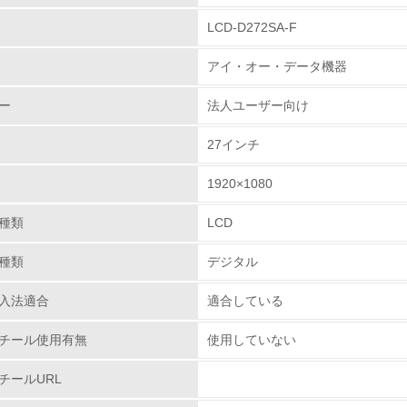
LCD-D272SA-F
環境取り組み体制
アイ・オー・データ機器
チェック項目
ー
法人ユーザー向け
レベル1
27インチ
環境方針を持っている
1920×1080
環境対応の責任体制を定めている
種類
LCD
環境問題に関する従業員教育を行っている
種類
デジタル
自社に関係する主要な環境法規制を把握し、順守している
入法適合
適合している
レベル2
チール使用有無
使用していない
チールURL
環境取り組み体制と成果を定期的に検証して次の活動に活かし