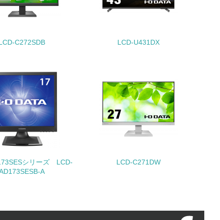
LCD-C272SDB
LCD-U431DX
動に積極的に参加している
チェック
D173SESシリーズ LCD-
LCD-C271DW
AD173SESB-A
チェック