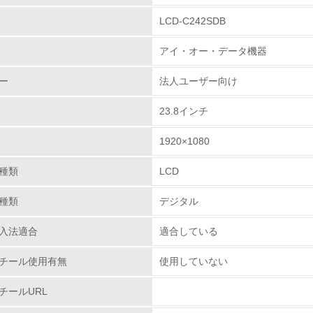
LCD-C242SDB
環境取り組み体制
アイ・オー・データ機器
チェック項目
ー
法人ユーザー向け
レベル1
23.8インチ
環境方針を持っている
1920×1080
環境対応の責任体制を定めている
種類
LCD
環境問題に関する従業員教育を行っている
種類
デジタル
自社に関係する主要な環境法規制を把握し、順守している
入法適合
適合している
レベル2
チール使用有無
使用していない
チールURL
環境取り組み体制と成果を定期的に検証して次の活動に活かし