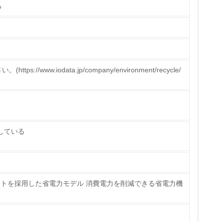
る
策を理解し、実践している
//www.iodata.jp/company/environment/recycle/
チェック
たしている
ス）の使用量削減の取り組みを行っている
ライトを採用した省電力モデル 消費電力を削減できる省電力機
標や計画を立てている
製造・販売