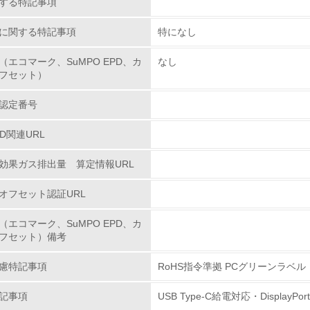
する特記事項
<L1> 環境配慮型製品・サービスの製造・販売を積極的に行って
に関する特記事項
特になし
<L2> 環境配慮型製品・サービスの製造・販売状況を把握し、
（エコマーク、SuMPO EPD、カ
なし
フセット）
グリーン購入
認定番号
<L1> グリーン購入の取り組み方針を有し、グリーン購入を行っ
PD関連URL
<L2> 購入している製品・サービスの量と種類を把握し、具体
効果ガス排出量 算定情報URL
オフセット認証URL
包装・物流
（エコマーク、SuMPO EPD、カ
非該当（包装・物流を必要とする業務を行っていない）
フセット）備考
<L1> 環境負荷ができるだけ小さい包装・梱包を行っている
慮特記事項
RoHS指令準拠 PCグリーンラベル
<L2> 環境負荷ができるだけ小さい物流を行っている
記事項
USB Type-C給電対応・DisplayP