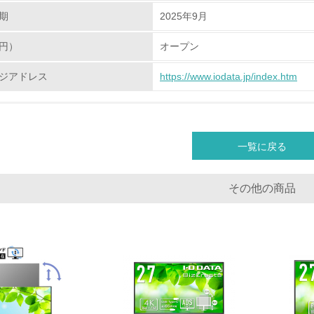
期
2025年9月
化学物質
円）
オープン
非該当（化学物質を使用していない）
ジアドレス
https://www.iodata.jp/index.htm
<L1> 化学物質の使用量及び外部（大気・水・土壌）への排出
<L2> 化学物質の使用量及び外部への排出量を把握し、具体的
一覧に戻る
廃棄物
その他の商品
<L1> 廃棄物の発生量の削減及びリサイクルの推進、適正処理
<L2> 発生する廃棄物の量と種類を把握し、具体的な削減・リ
生物多様性保全
<L1> 「生物多様性保全」に関する取り組み（例：森林保全活
購入、原材料のトレーサビリティの確認等）を行っている