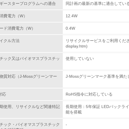
ギースタープログラムへの適合
同計画の最新の基準に適合してい
従業員が環境方針に基づいて自分の業務の中で行うべき環境対
消費電力（W）
12.4W
環境活動に関する規格やプログラムを導入している
→ 導入している規格名
ード消費電力（W）
0.4W
第三者認証を取得している
イクル方法
リサイクルサービスをご利用ください。(https:
display.htm)
環境への取り組み
チック又はバイオマスプラスチッ
使用していない
チェック項目
物質対応（J-Mossグリーンマー
J-Mossグリーンマーク基準を満
資源・エネルギー
対応
RoHS指令に対応している
<L1> 資源（投入原料、水等）とエネルギー（電力、重油、ガ
期使用、リサイクルなど関連特記
長期使用：5年保証 LEDバック
<L2> 資源とエネルギーの使用量の把握をし、具体的な削減目
能を搭載
環境配慮型製品・サービスの
チック・バイオマスプラスチック
-