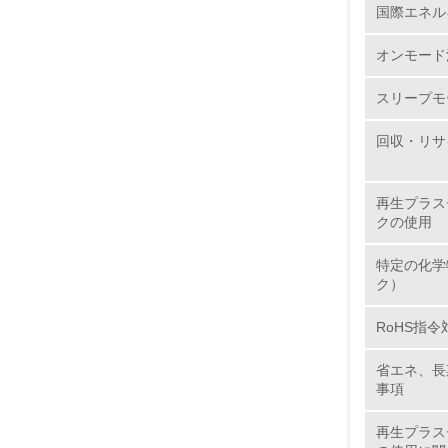
国際エネル
6.
オンモード
7.
スリープモ
8.
回収・リサ
2.
再生プラス
クの使用
No.
特定の化学
ク）
RoHS指令
9.
省エネ、長
10.
事項
再生プラス