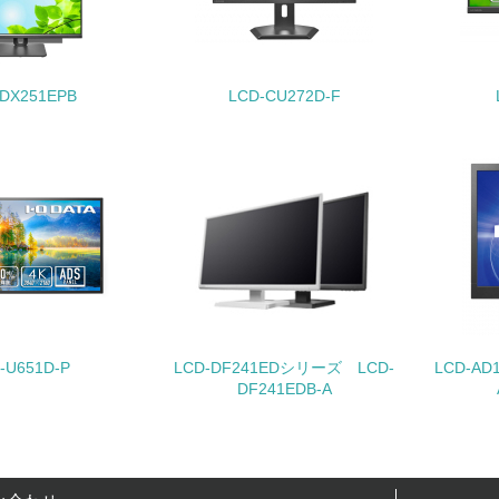
地域への貢献
-DX251EPB
LCD-CU272D-F
<L1> 周辺地域の環境保全活動を行い、自治体や地域団体の活
社会面の取り組み
チェック項目
<L1> 「人権・労働等」に関する方針、規定等を持っている
<L1> 「公正・適正な取引」に関する方針、規定等を持っている
-U651D-P
LCD-DF241EDシリーズ LCD-
LCD-A
<L1> 「情報セキュリティ」に関する方針、規定等を持っている
DF241EDB-A
環境面・社会面の情報公開他
チェック項目