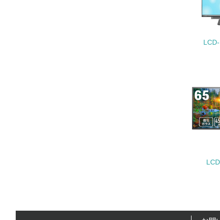
LCD
22.
3.
No.
23.
24.
LCD
25.
4.
No.