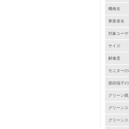
機種名
1.
事業者名
No.
対象ユーザ
サイズ
1.
解像度
2.
モニターの
3.
接続端子の
4.
グリーン購
グリーンス
グリーンス
5.