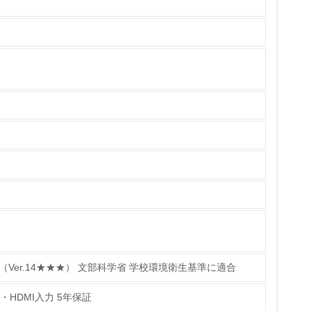
いる
具体的な販売目標や計画を立てている
ている
的な目標や計画を立てている
 （Ver.14★★★） 文部科学省 学校環境衛生基準に適合
ort・HDMI入力 5年保証