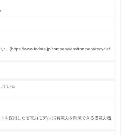
る
策を理解し、実践している
//www.iodata.jp/company/environment/recycle/
チェック
たしている
ス）の使用量削減の取り組みを行っている
ライトを採用した省電力モデル 消費電力を削減できる省電力機
標や計画を立てている