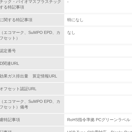
環境配慮型製品・サービスの
チック・バイオマスプラスチック
-
する特記事項
<L1> 環境配慮型製品・サービスの製造・販売を積極的に行って
に関する特記事項
特になし
<L2> 環境配慮型製品・サービスの製造・販売状況を把握し、
（エコマーク、SuMPO EPD、カ
なし
フセット）
グリーン購入
認定番号
<L1> グリーン購入の取り組み方針を有し、グリーン購入を行っ
PD関連URL
<L2> 購入している製品・サービスの量と種類を把握し、具体
効果ガス排出量 算定情報URL
オフセット認証URL
包装・物流
（エコマーク、SuMPO EPD、カ
非該当（包装・物流を必要とする業務を行っていない）
フセット）備考
<L1> 環境負荷ができるだけ小さい包装・梱包を行っている
慮特記事項
RoHS指令準拠 PCグリーンラベル
<L2> 環境負荷ができるだけ小さい物流を行っている