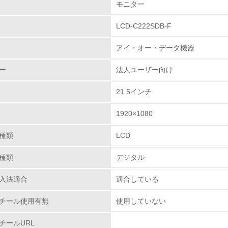
モニター
LCD-C222SDB-F
環境取り組み体制
アイ・オー・データ機器
チェック項目
ー
法人ユーザー向け
レベル1
21.5インチ
環境方針を持っている
1920×1080
環境対応の責任体制を定めている
種類
LCD
環境問題に関する従業員教育を行っている
種類
デジタル
自社に関係する主要な環境法規制を把握し、順守している
入法適合
適合している
レベル2
チール使用有無
使用していない
チールURL
環境取り組み体制と成果を定期的に検証して次の活動に活かし