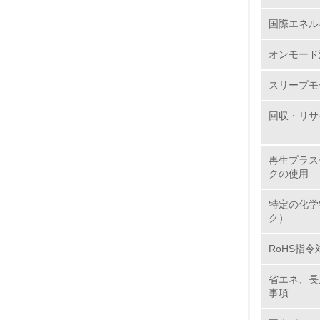
国際エネル
6.
オンモード
7.
スリープモ
8.
回収・リサ
2.
再生プラス
クの使用
No.
特定の化学
ク）
RoHS指令
9.
省エネ、長
10.
事項