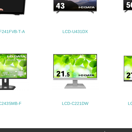
購入、原材料のトレーサビリティの確認等）を行っている
地域への貢献
F241FVB-T-A
LCD-U431DX
<L1> 周辺地域の環境保全活動を行い、自治体や地域団体の活
社会面の取り組み
チェック項目
<L1> 「人権・労働等」に関する方針、規定等を持っている
<L1> 「公正・適正な取引」に関する方針、規定等を持っている
C243SMB-F
LCD-C221DW
L
<L1> 「情報セキュリティ」に関する方針、規定等を持っている
環境面・社会面の情報公開他