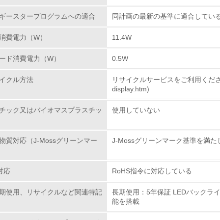
ギースタープログラムへの適合
同計画の最新の基準に適合してい
従業員が環境方針に基づいて自分の業務の中で行うべき環境対
消費電力（W）
11.4W
環境活動に関する規格やプログラムを導入している
→ 導入している規格名
ード消費電力（W）
0.5W
第三者認証を取得している
イクル方法
リサイクルサービスをご利用ください。(https:
display.htm)
環境への取り組み
チック又はバイオマスプラスチッ
使用していない
チェック項目
物質対応（J-Mossグリーンマー
J-Mossグリーンマーク基準を満
資源・エネルギー
対応
RoHS指令に対応している
<L1> 資源（投入原料、水等）とエネルギー（電力、重油、ガ
期使用、リサイクルなど関連特記
長期使用：5年保証 LEDバック
<L2> 資源とエネルギーの使用量の把握をし、具体的な削減目
能を搭載