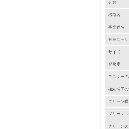
分類
機種名
1.
事業者名
No.
対象ユーザ
サイズ
1.
解像度
2.
モニターの
3.
接続端子の
4.
グリーン購
グリーンス
グリーンス
5.