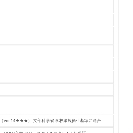
製造・販売
いる
具体的な販売目標や計画を立てている
ている
的な目標や計画を立てている
 （Ver.14★★★） 文部科学省 学校環境衛生基準に適合