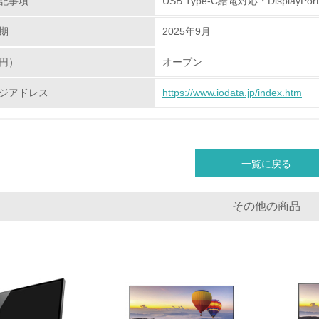
記事項
USB Type-C給電対応・Displa
期
2025年9月
化学物質
円）
オープン
非該当（化学物質を使用していない）
ジアドレス
https://www.iodata.jp/index.htm
<L1> 化学物質の使用量及び外部（大気・水・土壌）への排出
<L2> 化学物質の使用量及び外部への排出量を把握し、具体的
一覧に戻る
廃棄物
その他の商品
<L1> 廃棄物の発生量の削減及びリサイクルの推進、適正処理
<L2> 発生する廃棄物の量と種類を把握し、具体的な削減・リ
生物多様性保全
<L1> 「生物多様性保全」に関する取り組み（例：森林保全活