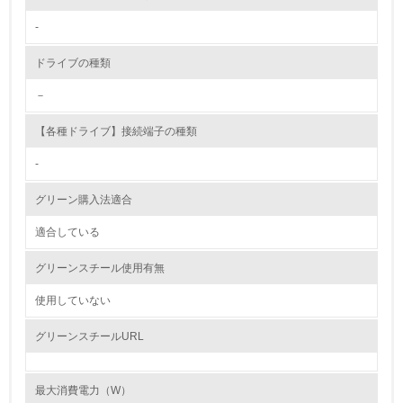
-
第三者認証を取得している
ドライブの種類
2.環境への取り組み
－
資源・エネルギー
【各種ドライブ】接続端子の種類
9.
-
<L1> 資源（投入原料、水等）とエネルギー（電力、重
グリーン購入法適合
油、ガス）の使用量削減の取り組みを行っている
適合している
10.
グリーンスチール使用有無
<L2> 資源とエネルギーの使用量の把握をし、具体的な削
減目標や計画を立てている
使用していない
環境配慮型製品・サービスの製造・販売
グリーンスチールURL
11.
最大消費電力（W）