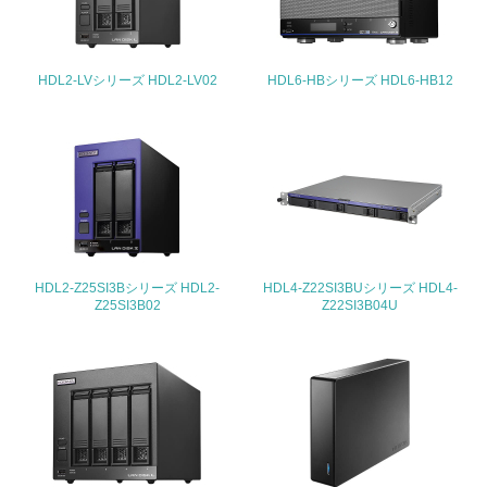
25.
<L1> 「情報セキュリティ」に関する方針、規定等を持っ
ている
HDL2-LVシリーズ HDL2-LV02
HDL6-HBシリーズ HDL6-HB12
4.環境面・社会面の情報公開他
26.
<L1> パンフレットやホームページ等で、自社の環境情報
を積極的に公開・提供している
27.
HDL2-Z25SI3Bシリーズ HDL2-
HDL4-Z22SI3BUシリーズ HDL4-
<L1> パンフレットやホームページ等で、自社の社会的取
Z25SI3B02
Z22SI3B04U
り組みを積極的に公開・提供している
28.
<L2>「２．環境への取り組み」に関する現状の数値や目標
値を公表している
29.