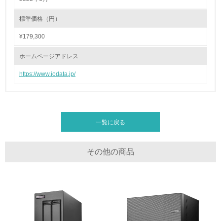
全活動＜植林、天然林保護、間伐＞、認証品の購入、原材
料のトレーサビリティの確認等）を行っている
標準価格（円）
¥179,300
地域への貢献
ホームページアドレス
22.
https://www.iodata.jp/
<L1> 周辺地域の環境保全活動を行い、自治体や地域団体
の活動に積極的に参加している
3.社会面の取り組み
一覧に戻る
23.
<L1> 「人権・労働等」に関する方針、規定等を持ってい
その他の商品
る
24.
<L1> 「公正・適正な取引」に関する方針、規定等を持っ
ている