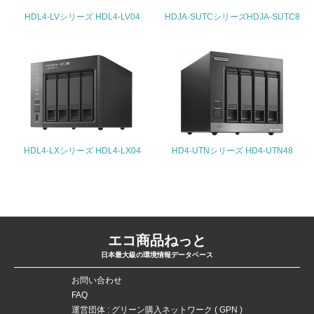
<L2>「３．社会面の取り組み」に関する現状の数値や目標
HDL4-LVシリーズ HDL4-LV04
HDJA-SUTCシリーズHDJA-SUTC8
値を公表している
5.サプライヤーへの取り組み
30.
<L2> サプライヤーに対して、環境面・社会面の取り組み
に関する確認・調査を実施している
HDL4-LXシリーズ HDL4-LX04
HD4-UTNシリーズ HD4-UTN48
事業者属性
業種
-
エコ商品ねっと
従業員数
日本最大級の環境情報データベース
-
お問い合わせ
FAQ
問合せ先
運営団体 : グリーン購入ネットワーク ( GPN )