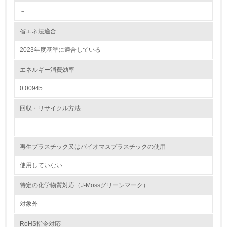
<L1> 環境配慮型製品・サービスの製造・販売を積極的に
行っている
－
省エネ法適合
12.
2023年度基準に適合している
<L2> 環境配慮型製品・サービスの製造・販売状況を把握
し、具体的な販売目標や計画を立てている
エネルギー消費効率
グリーン購入
0.00945
13.
回収・リサイクル方法
-
<L1> グリーン購入の取り組み方針を有し、グリーン購入
を行っている
再生プラスチック又はバイオマスプラスチックの使用
14.
使用していない
<L2> 購入している製品・サービスの量と種類を把握し、
具体的な目標や計画を立てている
特定の化学物質対応（J-Mossグリーンマーク）
対象外
包装・物流
RoHS指令対応