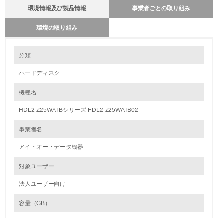
環境情報及び製品情報
事業者ごとの取り組み
環境の取り組み
環境の取り組み
分類
ハードディスク
1.環境取り組み体制
機種名
レベル1
HDL2-Z25WATBシリーズ HDL2-Z25WATB02
1.
事業者名
環境方針を持っている
アイ・オー・データ機器
2.
対象ユーザー
環境対応の責任体制を定めている
法人ユーザー向け
3.
容量（GB）
環境問題に関する従業員教育を行っている