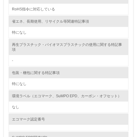
RoHS指令に対応している
非該当（包装・物流を必要とする業務を行っていない）
省エネ、長期使用、リサイクル等関連特記事項
15.
特になし
<L1> 環境負荷ができるだけ小さい包装・梱包を行ってい
る
再生プラスチック・バイオマスプラスチックの使用に関する特記事
項
16.
-
<L2> 環境負荷ができるだけ小さい物流を行っている
包装・梱包に関する特記事項
化学物質
特になし
環境ラベル（エコマーク、SuMPO EPD、カーボン・オフセット）
非該当（化学物質を使用していない）
なし
17.
エコマーク認定番号
<L1> 化学物質の使用量及び外部（大気・水・土壌）への
排出量削減の取り組みを行っている