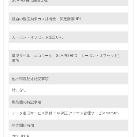
SuMPO EPD関連URL
18.
<L2> 化学物質の使用量及び外部への排出量を把握し、具
独自の温室効果ガス排出量 算定情報URL
体的な削減目標や計画を立てている
廃棄物
カーボン・オフセット認証URL
19.
環境ラベル（エコマーク、SuMPO EPD、カーボン・オフセット）
<L1> 廃棄物の発生量の削減及びリサイクルの推進、適正
備考
処理を行っている
20.
他の環境配慮特記事項
<L2> 発生する廃棄物の量と種類を把握し、具体的な削
特になし
減・リサイクル目標や計画を立てている
機能面の特記事項
生物多様性保全
データ復旧サービス添付 ５年保証 クラウド管理サービスNarSuS
21.
発売開始時期
<L1> 「生物多様性保全」に関する取り組み（例：森林保
2025年6月