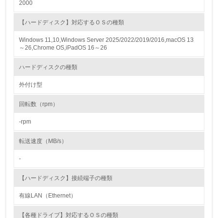
2000
4.
【ハードディスク】対応するＯＳの種類
自社に関係する主要な環境法規制を把握し、順守している
Windows 11,10,Windows Server 2025/2022/2019/2016,macOS 13
～26,Chrome OS,iPadOS 16～26
レベル2
ハードディスクの種類
5.
外付け型
環境取り組み体制と成果を定期的に検証して次の活動に活
回転数（rpm）
かしている
-rpm
6.
転送速度（MB/s）
従業員が環境方針に基づいて自分の業務の中で行うべき環
境対策を理解し、実践している
-
7.
【ハードディスク】接続端子の種類
環境活動に関する規格やプログラムを導入している
有線LAN（Ethernet）
→ 導入している規格名
【各種ドライブ】対応するＯＳの種類
8.