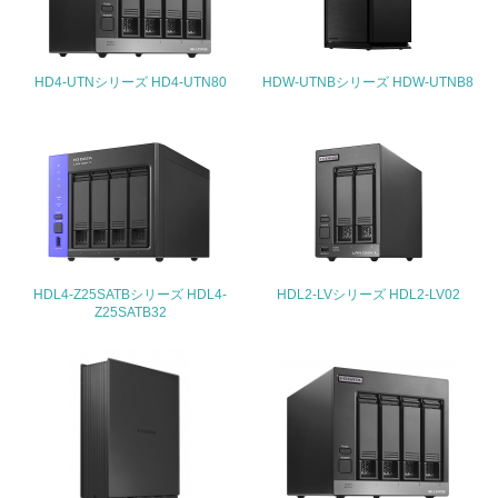
25.
<L1> 「情報セキュリティ」に関する方針、規定等を持っ
ている
HD4-UTNシリーズ HD4-UTN80
HDW-UTNBシリーズ HDW-UTNB8
4.環境面・社会面の情報公開他
26.
<L1> パンフレットやホームページ等で、自社の環境情報
を積極的に公開・提供している
27.
HDL4-Z25SATBシリーズ HDL4-
HDL2-LVシリーズ HDL2-LV02
<L1> パンフレットやホームページ等で、自社の社会的取
Z25SATB32
り組みを積極的に公開・提供している
28.
<L2>「２．環境への取り組み」に関する現状の数値や目標
値を公表している
29.