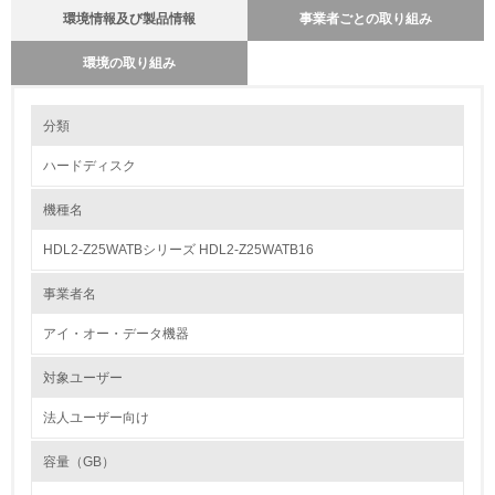
環境情報及び製品情報
事業者ごとの取り組み
環境の取り組み
環境の取り組み
分類
ハードディスク
1.環境取り組み体制
機種名
レベル1
HDL2-Z25WATBシリーズ HDL2-Z25WATB16
1.
事業者名
環境方針を持っている
アイ・オー・データ機器
2.
対象ユーザー
環境対応の責任体制を定めている
法人ユーザー向け
3.
容量（GB）
環境問題に関する従業員教育を行っている