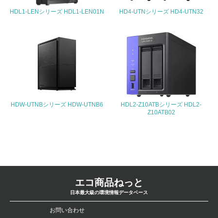
<L2>「３．社会面の取り組み」に関する現状の数値や目標
HDL1-LENシリーズ HDL1-LEN01N
HD4-UTNシリーズ HD4-UTN32
値を公表している
5.サプライヤーへの取り組み
30.
<L2> サプライヤーに対して、環境面・社会面の取り組み
に関する確認・調査を実施している
HDW-UTNBシリーズ HDW-UTNB6
HDL2-Z10ATBシリーズ HDL2-
事業者属性
Z10ATB02
業種
-
従業員数
エコ商品ねっと
-
日本最大級の環境情報データベース
問合せ先
お問い合わせ