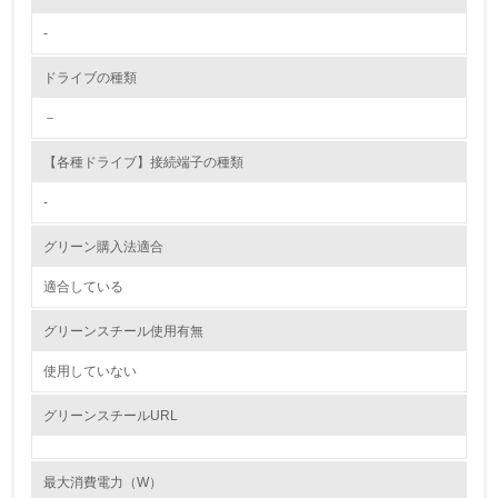
-
第三者認証を取得している
ドライブの種類
2.環境への取り組み
－
資源・エネルギー
【各種ドライブ】接続端子の種類
9.
-
<L1> 資源（投入原料、水等）とエネルギー（電力、重
グリーン購入法適合
油、ガス）の使用量削減の取り組みを行っている
適合している
10.
グリーンスチール使用有無
<L2> 資源とエネルギーの使用量の把握をし、具体的な削
減目標や計画を立てている
使用していない
環境配慮型製品・サービスの製造・販売
グリーンスチールURL
11.
最大消費電力（W）