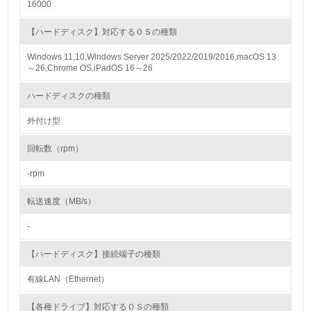
16000
4.
【ハードディスク】対応するＯＳの種類
自社に関係する主要な環境法規制を把握し、順守している
Windows 11,10,Windows Server 2025/2022/2019/2016,macOS 13
～26,Chrome OS,iPadOS 16～26
レベル2
ハードディスクの種類
5.
外付け型
環境取り組み体制と成果を定期的に検証して次の活動に活
回転数（rpm）
かしている
-rpm
6.
転送速度（MB/s）
従業員が環境方針に基づいて自分の業務の中で行うべき環
境対策を理解し、実践している
-
7.
【ハードディスク】接続端子の種類
環境活動に関する規格やプログラムを導入している
有線LAN（Ethernet）
→ 導入している規格名
【各種ドライブ】対応するＯＳの種類
8.