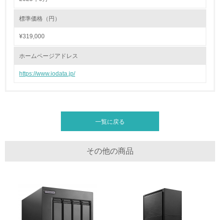
全活動＜植林、天然林保護、間伐＞、認証品の購入、原材
料のトレーサビリティの確認等）を行っている
標準価格（円）
¥319,000
地域への貢献
ホームページアドレス
22.
https://www.iodata.jp/
<L1> 周辺地域の環境保全活動を行い、自治体や地域団体
の活動に積極的に参加している
3.社会面の取り組み
一覧に戻る
23.
<L1> 「人権・労働等」に関する方針、規定等を持ってい
その他の商品
る
24.
<L1> 「公正・適正な取引」に関する方針、規定等を持っ
ている