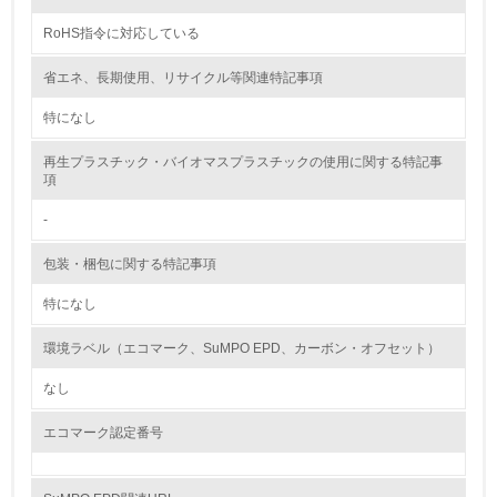
RoHS指令に対応している
非該当（包装・物流を必要とする業務を行っていない）
省エネ、長期使用、リサイクル等関連特記事項
15.
特になし
<L1> 環境負荷ができるだけ小さい包装・梱包を行ってい
る
再生プラスチック・バイオマスプラスチックの使用に関する特記事
項
16.
-
<L2> 環境負荷ができるだけ小さい物流を行っている
包装・梱包に関する特記事項
化学物質
特になし
環境ラベル（エコマーク、SuMPO EPD、カーボン・オフセット）
非該当（化学物質を使用していない）
なし
17.
エコマーク認定番号
<L1> 化学物質の使用量及び外部（大気・水・土壌）への
排出量削減の取り組みを行っている