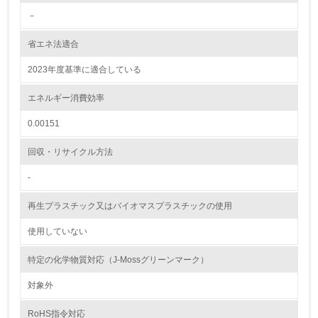
<L1> 環境配慮型製品・サービスの製造・販売を積極的に
行っている
－
省エネ法適合
12.
2023年度基準に適合している
<L2> 環境配慮型製品・サービスの製造・販売状況を把握
し、具体的な販売目標や計画を立てている
エネルギー消費効率
グリーン購入
0.00151
13.
回収・リサイクル方法
-
<L1> グリーン購入の取り組み方針を有し、グリーン購入
を行っている
再生プラスチック又はバイオマスプラスチックの使用
14.
使用していない
<L2> 購入している製品・サービスの量と種類を把握し、
具体的な目標や計画を立てている
特定の化学物質対応（J-Mossグリーンマーク）
対象外
包装・物流
RoHS指令対応