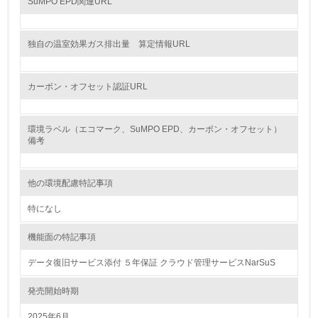
SuMPO EPD関連URL
18.
<L2> 化学物質の使用量及び外部への排出量を把握し、具
独自の温室効果ガス排出量 算定情報URL
体的な削減目標や計画を立てている
廃棄物
カーボン・オフセット認証URL
19.
環境ラベル（エコマーク、SuMPO EPD、カーボン・オフセット）
<L1> 廃棄物の発生量の削減及びリサイクルの推進、適正
備考
処理を行っている
20.
他の環境配慮特記事項
<L2> 発生する廃棄物の量と種類を把握し、具体的な削
特になし
減・リサイクル目標や計画を立てている
機能面の特記事項
生物多様性保全
データ復旧サービス添付 ５年保証 クラウド管理サービスNarSuS
21.
発売開始時期
<L1> 「生物多様性保全」に関する取り組み（例：森林保
2025年6月