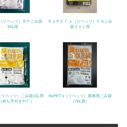
いる
’s（リペッツ）ＢＰごみ袋
ＲｅＰＥＴ’ｓ（リペッツ）ＦＮごみ
具体的な販売目標や計画を立てている
45L用
袋３０Ｌ用
ている
的な目標や計画を立てている
’s（リペッツ）ごみ袋15L用
RePET’s（リペッツ）業務用ごみ袋
（持ち手付きﾀｲﾌﾟ）
（70L用）