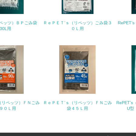
<L1> 環境配慮型製品・サービスの製造・販売を積極的に行って
（リペッツ）ＢＰごみ袋
ＲｅＰＥＴ’ｓ（リペッツ）ごみ袋３
RePET
<L2> 環境配慮型製品・サービスの製造・販売状況を把握し、
30L用
０Ｌ用
グリーン購入
<L1> グリーン購入の取り組み方針を有し、グリーン購入を行っ
<L2> 購入している製品・サービスの量と種類を把握し、具体
包装・物流
（リペッツ）ＦＮごみ
ＲｅＰＥＴ’ｓ（リペッツ）ＦＮごみ
RePET
非該当（包装・物流を必要とする業務を行っていない）
９０Ｌ用
袋４５Ｌ用
U型
<L1> 環境負荷ができるだけ小さい包装・梱包を行っている
<L2> 環境負荷ができるだけ小さい物流を行っている