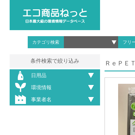
カテゴリ検索
フリ
条件検索で絞り込み
ＲｅＰＥ
日用品
環境情報
事業者名