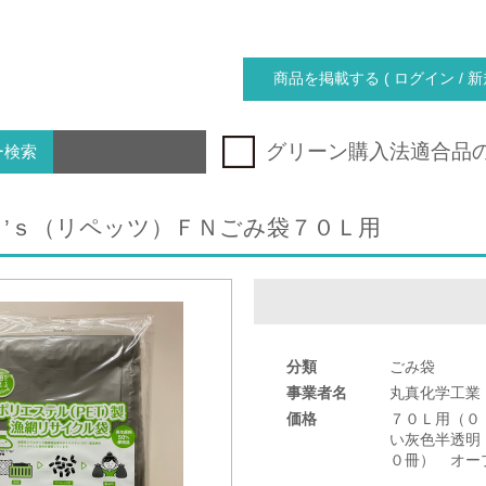
商品を掲載する ( ログイン / 新
グリーン購入法適合品
ー検索
Ｔ’ｓ（リペッツ）ＦＮごみ袋７０Ｌ用
分類
ごみ袋
事業者名
丸真化学工業
価格
７０Ｌ用（０
い灰色半透明
０冊） オー