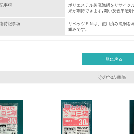
環境取り組み体制と成果を定期的に検証して次の活動に活かし
記事項
ポリエステル製廃漁網をリサイク
果が期待できます｡濃い灰色半透明
従業員が環境方針に基づいて自分の業務の中で行うべき環境対
慮特記事項
リペッツＦＮは、使用済み漁網を再
環境活動に関する規格やプログラムを導入している
組みです。
第三者認証を取得している
環境への取り組み
一覧に戻る
チェック項目
その他の商品
資源・エネルギー
<L1> 資源（投入原料、水等）とエネルギー（電力、重油、ガ
<L2> 資源とエネルギーの使用量の把握をし、具体的な削減目
環境配慮型製品・サービスの