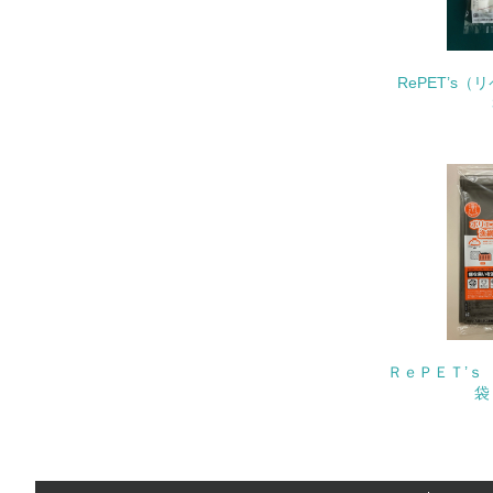
11.
RePET’s
12.
13.
14.
ＲｅＰＥＴ’ｓ
袋
15.
16.