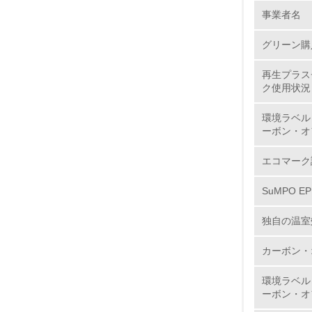
環境の取り
事業者名
グリーン購
1.
再生プラス
No.
ク使用状況
環境ラベル
ーボン・オ
1.
エコマーク
2.
SuMPO E
3.
独自の温室
4.
カーボン・
環境ラベル
ーボン・オ