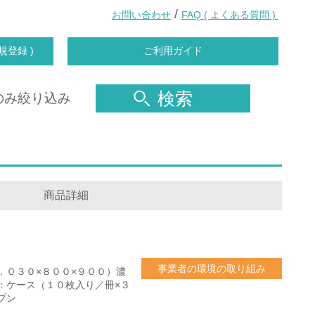
/
お問い合わせ
FAQ ( よくある質問 )
規登録 )
ご利用ガイド
検索
のみ絞り込み
商品詳細
事業者の環境の取り組み
．０３０×８００×９００）濃
：ケース（１０枚入り／冊×３
プン