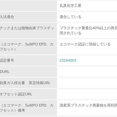
組み
丸真化学工業
入法適合
適合している
環境取り組み体制
チックまたは植物由来プラスチッ
プラスチック重量比40%以上の再
チェック項目
用されている
レベル1
（エコマーク、SuMPO EPD、カ
エコマーク認証に登録している
フセット）
環境方針を持っている
認定番号
23164003
環境対応の責任体制を定めている
PDURL
環境問題に関する従業員教育を行っている
効果ガス排出量 算定情報URL
自社に関係する主要な環境法規制を把握し、順守している
オフセット認証URL
レベル2
（エコマーク、SuMPO EPD、カ
漁業系プラスチック廃棄物を再利
フセット）備考