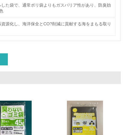
ている
ルした袋で、通常ポリ袋よりもガスバリア性があり、防臭効
色
策を理解し、実践している
資源化し、海洋保全とCO?削減に貢献する海をまもる取り
チェック
ス）の使用量削減の取り組みを行っている
標や計画を立てている
製造・販売