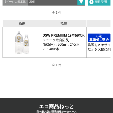
項目説明
1ページの表示数
全 1 件
全 1 件
画像
概要
分類
製品
DSW PREMIUM 12年保存水
抽出
画像
ユニーク総合防災
価格(円)：500ml：240/本、
備蓄を５年サイ
2L：480/本
駄」を大幅に削
災害備蓄用飲料水
全 1 件
DSW PRE
12年保存
全 1 件
ページを移動して抽出する場合は、移動前に一度
+ 抽出した商品を表示
左のボタンを押してください。
エコ商品ねっと
日本最大級の環境情報データベース