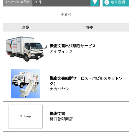
項目説明
1ページの表示数
全 6 件
全 6 件
画像
概要
分類
製
抽出
画像
機密文書出張細断サービス
アイヴィック
機密文書処理
機密文書出
ビス
機密文書細断サービス（パピルスネットワー
ク）
ナカバヤシ
機密文書処理
機密文書細
（パピルス
ク）
機密文書
樋口敦郎商店
機密文書処理
機密文書