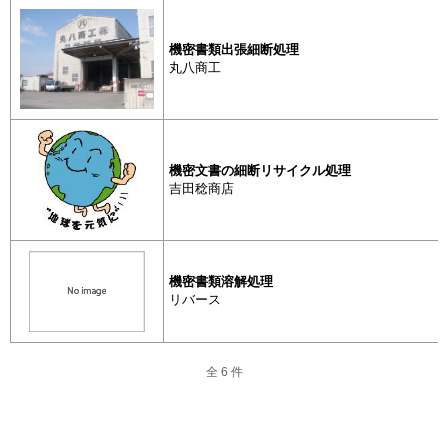
機密書類出張細断処理
丸八商工
機密文書処理
機密書類出
機密文書の細断リサイクル処理
吉田稔商店
機密文書処理
機密文書の
クル処理
機密書類溶解処理
リバース
機密文書処理
機密書類溶
全 6 件
全 6 件
ページを移動して抽出する場合は、移動前に一度