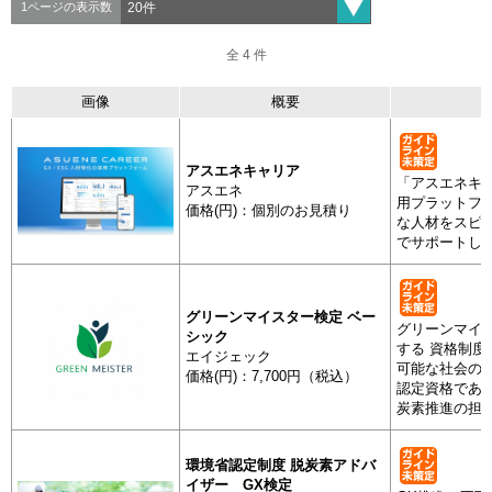
1ページの表示数
全 4 件
全 4 件
画像
概要
分類
製
抽出
画像
アスエネキャリア
「アスエネキ
アスエネ
用プラットフ
価格(円)：個別のお見積り
な人材をスピ
でサポートし
人材サービス業
グリーンマイスター検定 ベー
グリーンマイ
シック
アスエネキ
する 資格制
エイジェック
可能な社会の
価格(円)：7,700円（税込）
認定資格であ
炭素推進の担
環境省認定制度 脱炭素アドバ
イザー GX検定