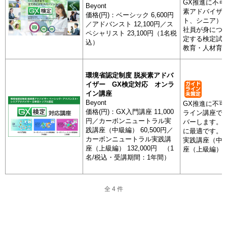
GX推進に不可
Beyont
素アドバイザ
価格(円)：ベーシック 6,600円
ト、シニア）
／アドバンスト 12,100円／ス
社員が身につ
ペシャリスト 23,100円（1名税
定する検定試
込）
教育・人材育
環境省認定制度 脱炭素アドバ
イザー GX検定対応 オンラ
人材サービス業
イン講座
Beyont
グリーンマ
GX推進に不可
価格(円)：GX入門講座 11,000
定 ベーシ
ライン講座で
円／カーボンニュートラル実
バーします。
践講座（中級編） 60,500円／
に最適です。
カーボンニュートラル実践講
実践講座（中
座（上級編） 132,000円 （1
座（上級編）
名/税込・受講期間：1年間）
全 4 件