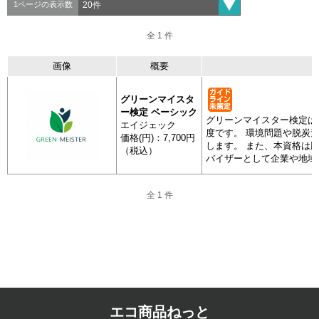
1ページの表示数
全 1 件
全 1 件
画像
概要
分類
製品
抽出
画像
グリーンマイスタ
ー検定 ベーシック
グリーンマイスター検定は
エイジェック
度です。 環境問題や脱炭
価格(円)：7,700円
します。 また、本資格は
（税込）
バイザーとして企業や地域
全 1 件
人材サービス業
グリーンマ
ー検定 ベ
エコ商品ねっと