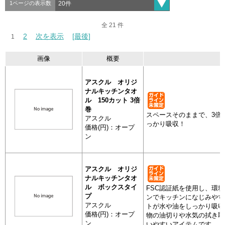
1ページの表示数
全 21 件
全 21 件
2
2
次を表示
次を表示
[最後]
[最後]
1
1
画像
概要
分類
抽出
画像
アスクル オリジ
ナルキッチンタオ
ル 150カット 3倍
台所用品・食器類
巻
アスクル
スペースそのままで、3倍
アスクル
150カット
っかり吸収！
価格(円)：オープ
ン
アスクル オリジ
ナルキッチンタオ
ル ボックスタイ
FSC認証紙を使用し、環
台所用品・食器類
プ
ンでキッチンになじみやす
アスクル
アスクル
トが水や油をしっかり吸収
ボックスタ
価格(円)：オープ
物の油切りや水気の拭き取
ン
いやすいアイテムです。