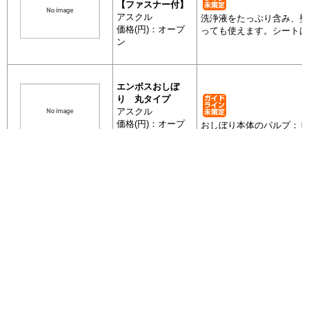
【ファスナー付】
アスクル
洗浄液をたっぷり含み、壁
価格(円)：オープ
っても使えます。シートは
ン
DIY用品
アスクル 
スナー付】
エンボスおしぼ
り 丸タイプ
アスクル
価格(円)：オープ
おしぼり本体のパルプ：Ｆ
その他
ン
エンボスお
全 21 件
全 21 件
2
2
次を表示
次を表示
[最後]
[最後]
1
1
デザイン入り底マ
チ付きポリ手提げ
ページを移動して抽出する場合は、移動前に一度
買い物袋
袋
+ 抽出した商品を表示
左のボタンを押してください。
アスクル
再生原料40％配合（レジ
デザイン入
価格(円)：オープ
ザイン。底マチ付きでたっ
ン
エコ商品ねっと
日本最大級の環境情報データベース
エコ・クウィー
お問い合わせ
ン 原液１L ＋ ス
FAQ