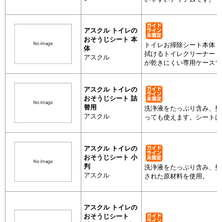
アスクル トイレの
おそうじシート 本
トイレお掃除シート本体 
体
拭けるトイレクリーナー 
アスクル
が乾きにくい専用ケースで
清掃用品
アスクル 
アスクル トイレの
おそうじシート 詰
替用
洗浄液をたっぷり含み、壁
アスクル
っても使えます。シートは
清掃用品
アスクル トイレの
アスクル 
おそうじシート 小
用
判
洗浄液をたっぷり含み、壁
アスクル
された原材料を使用。
清掃用品
アスクル トイレの
アスクル 
おそうじシート