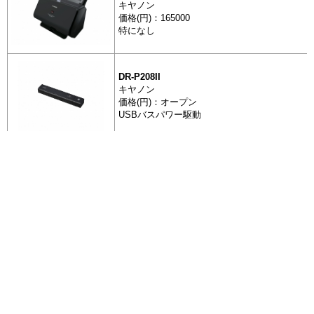
キヤノン
価格(円)：165000
特になし
スキャナ
DR-M260
DR-P208II
キヤノン
価格(円)：オープン
スキャナ
USBバスパワー駆動
DR-P208II
DR-P215II
全 125 件
全 125 件
キヤノン
2
2
3
3
4
4
5
5
6
6
7
7
次を表示
次を表示
[最後]
[最後]
1
1
価格(円)：オープン
スキャナ
USBバスパワー駆動
DR-P215II
ページを移動して抽出する場合は、移動前に一度
+ 抽出した商品を表示
左のボタンを押してください。
DR-S250N
エコ商品ねっと
キヤノン
スキャナ
価格(円)：115500
日本最大級の環境情報データベース
DR-S250N
特になし
お問い合わせ
FAQ