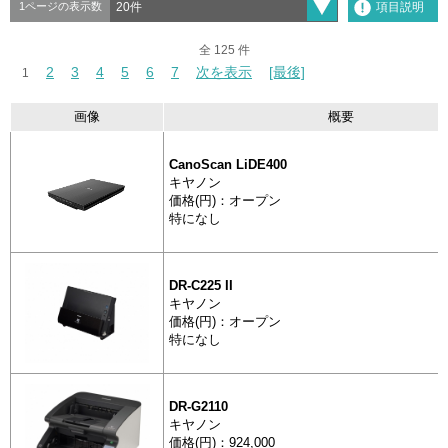
項目説明
1ページの表示数
全 125 件
全 125 件
2
2
3
3
4
4
5
5
6
6
7
7
次を表示
次を表示
[最後]
[最後]
1
1
画像
概要
CanoScan LiDE400
分類
製
キヤノン
抽出
画像
価格(円)：オープン
特になし
DR-C225 II
キヤノン
スキャナ
価格(円)：オープン
CanoScan
特になし
DR-G2110
キヤノン
スキャナ
価格(円)：924,000