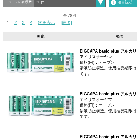
項目説明
1ページの表示数
全 78 件
全 78 件
2
2
3
3
4
4
次を表示
次を表示
[最後]
[最後]
1
1
画像
概要
分類
製
抽出
画像
BIGCAPA basic plus アルカ
アイリスオーヤマ
価格(円)：オープン
漏液防止構造。使用推奨期限は製
一次電池
BIGCAPA b
です。
アルカリ乾
BIGCAPA basic plus アルカ
一次電池
アイリスオーヤマ
BIGCAPA b
価格(円)：オープン
アルカリ乾
漏液防止構造。使用推奨期限は製
です。
一次電池
BIGCAPA b
アルカリ乾
BIGCAPA basic plus アルカ