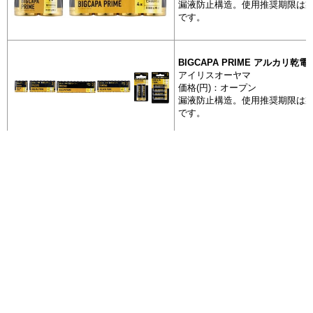
漏液防止構造。使用推奨期限は製
です。
一次電池
アスクル 
アルカリ乾
BIGCAPA PRIME アルカリ乾電
アイリスオーヤマ
価格(円)：オープン
一次電池
漏液防止構造。使用推奨期限は製
アスクルア
です。
池
BIGCAPA PRIME アルカリ乾電
全 78 件
全 78 件
一次電池
アイリスオーヤマ
富士通アル
2
2
3
3
4
4
次を表示
次を表示
[最後]
[最後]
1
1
価格(円)：オープン
単１形 Hig
漏液防止構造。使用推奨期限は製
LR20FH
ページを移動して抽出する場合は、移動前に一度
です。
+ 抽出した商品を表示
左のボタンを押してください。
一次電池
エコ商品ねっと
アスクル ハイパワーアルカリ乾
富士通アル
アスクル
単１形 Lon
日本最大級の環境情報データベース
価格(円)：オープン価格
LR20LP
デジタルカメラなど大電流領域
お問い合わせ
すすめのオリジナル乾電池です
FAQ