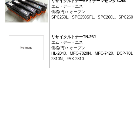
リサイクルトナーSPトナーマゼンタ C200
リサイクル
エム・デー・エス
ナーマゼンタ
価格(円)：オープン
SPC250L、SPC250SFL、SPC260L、SPC260S
トナーカートリッジ
リサイクル
25J
リサイクルトナーTN-25J
エム・デー・エス
価格(円)：オープン
HL-2040、MFC-7820N、MFC-7420、DCP-7010
2810N、FAX-2810
トナーカートリッジ
リサイクル
27J
リサイクルトナーTN-27J
全 1516 件
全 1516 件
エム・デー・エス
[最初]
[最初]
前を表示
前を表示
8
8
9
9
10
10
11
11
13
13
14
14
15
15
16
16
価格(円)：オープン
12
12
トナーカートリッジ
HL-2270DW、HL-2240D、MFC-7460DN、DCP-
次を表示
次を表示
[最後]
[最後]
リサイクル
DCP-7060D、FAX-7860DW、FAX-2840
28J
ページを移動して抽出する場合は、移動前に一度
+ 抽出した商品を表示
左のボタンを押してください。
リサイクルトナーTN-28J
エム・デー・エス
トナーカートリッジ
エコ商品ねっと
リサイクル
価格(円)：オープン