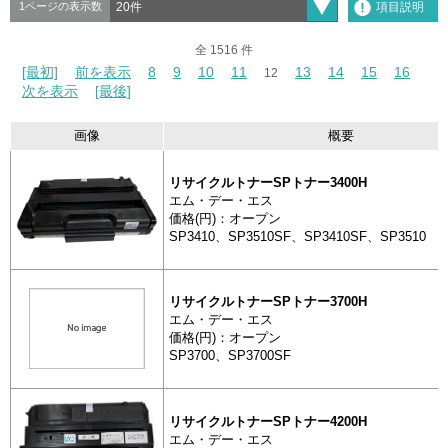
項目説明
1ページの表示数
全 1516 件
全 1516 件
[最初]
[最初]
前を表示
前を表示
8
8
9
9
10
10
11
11
13
13
14
14
15
15
16
16
12
12
次を表示
次を表示
[最後]
[最後]
画像
概要
リサイクルトナーSPトナー3400H
分類
製
エム・デー・エス
抽出
画像
価格(円)：オープン
SP3410、SP3510SF、SP3410SF、SP3510
リサイクルトナーSPトナー3700H
トナーカートリッジ
エム・デー・エス
リサイクル
価格(円)：オープン
ナー3400H
SP3700、SP3700SF
トナーカートリッジ
リサイクル
リサイクルトナーSPトナー4200H
ナー3700H
エム・デー・エス