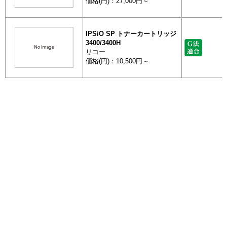
価格(円)：27,000円～
IPSiO SP トナーカートリッジ
3400/3400H
リコー
価格(円)：10,500円～
全 13085 件
IPSiO SP ECトナーカートリッ
ジ 3400H
[最初]
前を表示
625
626
627
628
630
631
629
リコー
632
633
次を表示
[最後]
価格(円)：17,300円
RICOH SP トナーカートリッジ
2100シリーズ
エコ商品ねっと
リコー
価格(円)：9,500円～
日本最大級の環境情報データベース
お問い合わせ
FAQ
GXカートリッジ GC31シリー
運営団体 : グリーン購入ネットワーク ( GPN )
ズ