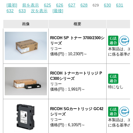
[最初]
前を表示
625
626
627
628
630
631
629
632
633
次を表示
[最後]
画像
概要
RICOH SP トナー 3700/2300シ
リーズ
リコー
本製品は、エ
価格(円)：10,230円～
に係る基準の
RICOH トナーカートリッジ P
C300シリーズ
リコー
特になし
価格(円)：1,991円～
RICOH SGカートリッジ GC42
シリーズ
リコー
本製品は、エ
価格(円)：6,105円～
に係る基準の