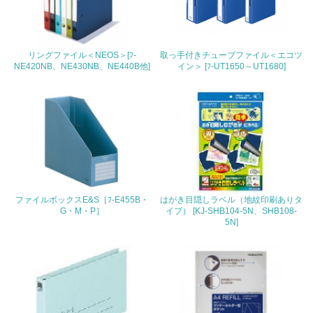
22.
<L1> 周辺地域の環境保全活動を行い、自治体や地域団体
リングファイル＜NEOS＞[ﾌ-
取っ手付きチューブファイル＜エコツ
の活動に積極的に参加している
NE420NB、NE430NB、NE440B他]
イン＞ [ﾌ-UT1650～UT1680]
3.社会面の取り組み
23.
<L1> 「人権・労働等」に関する方針、規定等を持ってい
る
24.
ファイルボックスE&S［ﾌ-E455B・
はがき目隠しラベル（地紋印刷ありタ
G・M・P］
イプ） [KJ-SHB104-5N、SHB108-
<L1> 「公正・適正な取引」に関する方針、規定等を持っ
5N]
ている
25.
<L1> 「情報セキュリティ」に関する方針、規定等を持っ
ている