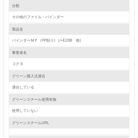
環境の取り組み
大気汚染物質に関する取り組み
分類
その他のファイル・バインダー
1.環境取り組み体制
製品名
レベル1
バインダーＭＰ（PP貼り) ［ﾊ-E20B 他］
1.
事業者名
環境方針を持っている
コクヨ
2.
グリーン購入法適合
環境対応の責任体制を定めている
適合している
3.
グリーンスチール使用有無
環境問題に関する従業員教育を行っている
使用していない
4.
グリーンスチールURL
自社に関係する主要な環境法規制を把握し、順守している