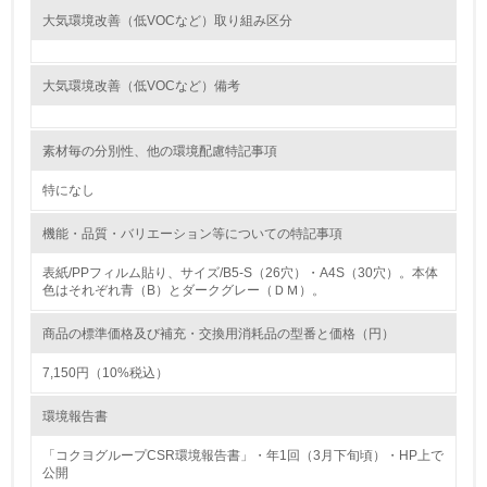
<L1> 環境負荷ができるだけ小さい包装・梱包を行ってい
大気環境改善（低VOCなど）取り組み区分
る
16.
大気環境改善（低VOCなど）備考
<L2> 環境負荷ができるだけ小さい物流を行っている
素材毎の分別性、他の環境配慮特記事項
化学物質
特になし
機能・品質・バリエーション等についての特記事項
非該当（化学物質を使用していない）
表紙/PPフィルム貼り、サイズ/B5-S（26穴）・A4S（30穴）。本体
色はそれぞれ青（B）とダークグレー（ＤＭ）。
17.
<L1> 化学物質の使用量及び外部（大気・水・土壌）への
商品の標準価格及び補充・交換用消耗品の型番と価格（円）
排出量削減の取り組みを行っている
7,150円（10%税込）
18.
環境報告書
<L2> 化学物質の使用量及び外部への排出量を把握し、具
体的な削減目標や計画を立てている
「コクヨグループCSR環境報告書」・年1回（3月下旬頃）・HP上で
公開