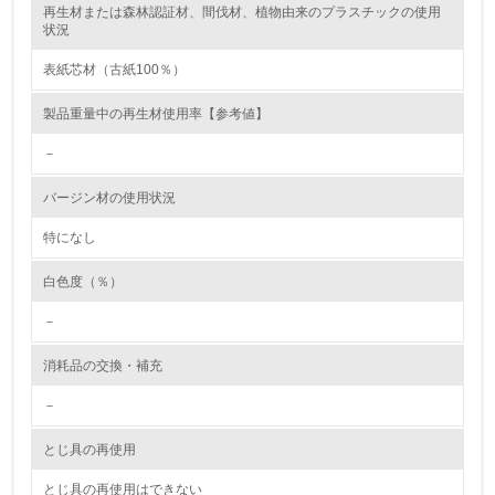
再生材または森林認証材、間伐材、植物由来のプラスチックの使用
レベル2
状況
表紙芯材（古紙100％）
5.
製品重量中の再生材使用率【参考値】
環境取り組み体制と成果を定期的に検証して次の活動に活
かしている
－
6.
バージン材の使用状況
従業員が環境方針に基づいて自分の業務の中で行うべき環
境対策を理解し、実践している
特になし
白色度（％）
7.
－
環境活動に関する規格やプログラムを導入している
→ 導入している規格名 ISO14001
消耗品の交換・補充
8.
－
第三者認証を取得している
とじ具の再使用
2.環境への取り組み
とじ具の再使用はできない