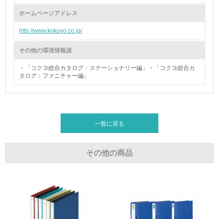
廃棄物
ホームページアドレス
http://www.kokuyo.co.jp/
19.
<L1> 廃棄物の発生量の削減及びリサイクルの推進、適正
その他の環境情報源
処理を行っている
・「コクヨ総合カタログ：ステーショナリー編」・「コクヨ総合カ
タログ：ファニチャー編」
20.
<L2> 発生する廃棄物の量と種類を把握し、具体的な削
減・リサイクル目標や計画を立てている
一覧に戻る
生物多様性保全
21.
その他の商品
<L1> 「生物多様性保全」に関する取り組み（例：森林保
全活動＜植林、天然林保護、間伐＞、認証品の購入、原材
料のトレーサビリティの確認等）を行っている
地域への貢献