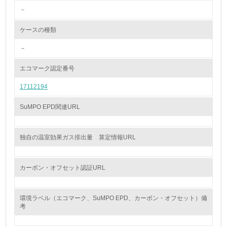
<L2> 環境配慮型製品・サービスの製造・販売状況を把握
－
し、具体的な販売目標や計画を立てている
ケースの種類
グリーン購入
－
13.
エコマーク認定番号
<L1> グリーン購入の取り組み方針を有し、グリーン購入
17112194
を行っている
SuMPO EPD関連URL
14.
<L2> 購入している製品・サービスの量と種類を把握し、
具体的な目標や計画を立てている
独自の温室効果ガス排出量 算定情報URL
包装・物流
カーボン・オフセット認証URL
非該当（包装・物流を必要とする業務を行っていない）
環境ラベル（エコマーク、SuMPO EPD、カーボン・オフセット）備
考
15.