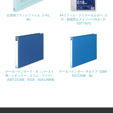
4.環境面・社会面の情報公開他
26.
伝票用フラットファイル［ﾌ-41、
A4リフィル・クリヤーホルダー（2
46］
穴・脱落防止ストッパー付き）[ﾌ-
<L1> パンフレットやホームページ等で、自社の環境情報
GST750T]
を積極的に公開・提供している
27.
<L1> パンフレットやホームページ等で、自社の社会的取
り組みを積極的に公開・提供している
28.
<L2>「２．環境への取り組み」に関する現状の数値や目標
データバインダーＴ・Ｒ（バースト
データバインダー・Rタイプ［EBR-
値を公表している
用・レギュラー・スリム・ワイド）
N2215NB 他］
［EBT-151NB、551B、N1612NB他
29.
<L2>「３．社会面の取り組み」に関する現状の数値や目標
値を公表している
5.サプライヤーへの取り組み