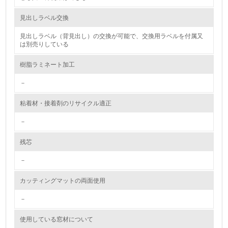
資源・エネルギー
見出しラベル交換
見出しラベル（背見出し）の交換が可能で、交換用ラベルを付属又
9.
は別売りしている
<L1> 資源（投入原料、水等）とエネルギー（電力、重
樹脂ラミネート加工
油、ガス）の使用量削減の取り組みを行っている
－
10.
粘着材・接着剤のリサイクル適正
<L2> 資源とエネルギーの使用量の把握をし、具体的な削
減目標や計画を立てている
－
環境配慮型製品・サービスの製造・販売
残芯
－
11.
カッティングマットの両面使用
<L1> 環境配慮型製品・サービスの製造・販売を積極的に
行っている
－
12.
使用している窓材について