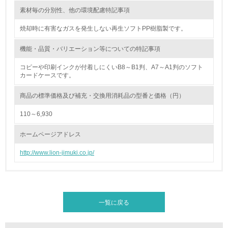
16.
素材毎の分別性、他の環境配慮特記事項
<L2> 環境負荷ができるだけ小さい物流を行っている
焼却時に有害なガスを発生しない再生ソフトPP樹脂製です。
化学物質
機能・品質・バリエーション等についての特記事項
コピーや印刷インクが付着しにくいB8～B1判、A7～A1判のソフト
カードケースです。
非該当（化学物質を使用していない）
商品の標準価格及び補充・交換用消耗品の型番と価格（円）
17.
110～6,930
<L1> 化学物質の使用量及び外部（大気・水・土壌）への
排出量削減の取り組みを行っている
ホームページアドレス
18.
http://www.lion-jimuki.co.jp/
<L2> 化学物質の使用量及び外部への排出量を把握し、具
体的な削減目標や計画を立てている
廃棄物
一覧に戻る
19.