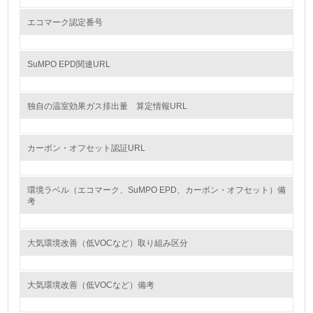
エコマーク認定番号
13.
<L1> グリーン購入の取り組み方針を有し、グリーン購入
SuMPO EPD関連URL
を行っている
14.
独自の温室効果ガス排出量 算定情報URL
<L2> 購入している製品・サービスの量と種類を把握し、
具体的な目標や計画を立てている
カーボン・オフセット認証URL
包装・物流
環境ラベル（エコマーク、SuMPO EPD、カーボン・オフセット）備
考
非該当（包装・物流を必要とする業務を行っていない）
大気環境改善（低VOCなど）取り組み区分
15.
<L1> 環境負荷ができるだけ小さい包装・梱包を行ってい
る
大気環境改善（低VOCなど）備考