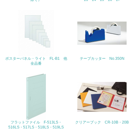
の活動に積極的に参加している
3.社会面の取り組み
23.
<L1> 「人権・労働等」に関する方針、規定等を持ってい
る
ポスターパネル・ライト FL-B1 他
テープカッター No.350N
24.
全品番
<L1> 「公正・適正な取引」に関する方針、規定等を持っ
ている
25.
<L1> 「情報セキュリティ」に関する方針、規定等を持っ
ている
4.環境面・社会面の情報公開他
フラットファイル F-513LS・
クリアーブック CR-10B・20B
516LS・517LS・518LS・519LS
26.