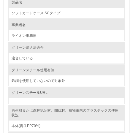
製品名
レベル1
ソフトカードケース SCタイプ
1.
事業者名
環境方針を持っている
ライオン事務器
2.
グリーン購入法適合
環境対応の責任体制を定めている
適合している
3.
グリーンスチール使用有無
環境問題に関する従業員教育を行っている
鉄鋼を使用していないので対象外
4.
グリーンスチールURL
自社に関係する主要な環境法規制を把握し、順守している
再生材または森林認証材、間伐材、植物由来のプラスチックの使用
レベル2
状況
本体(再生PP70%)
5.