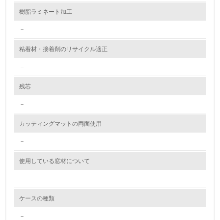
9.
樹脂ラミネート加工
<L1> 資源（投入原料、水等）とエネルギー（電力、重
油、ガス）の使用量削減の取り組みを行っている
－
10.
粘着材・接着剤のリサイクル適正
－
<L2> 資源とエネルギーの使用量の把握をし、具体的な削
減目標や計画を立てている
残芯
環境配慮型製品・サービスの製造・販売
－
11.
カッティングマットの両面使用
<L1> 環境配慮型製品・サービスの製造・販売を積極的に
－
行っている
使用している窓材について
12.
－
<L2> 環境配慮型製品・サービスの製造・販売状況を把握
し、具体的な販売目標や計画を立てている
ケースの種類
－
グリーン購入