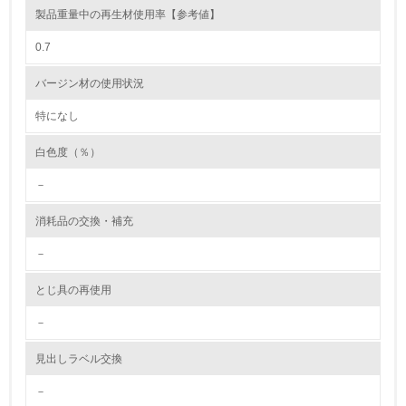
製品重量中の再生材使用率【参考値】
環境取り組み体制と成果を定期的に検証して次の活動に活
かしている
0.7
6.
バージン材の使用状況
従業員が環境方針に基づいて自分の業務の中で行うべき環
境対策を理解し、実践している
特になし
白色度（％）
7.
－
環境活動に関する規格やプログラムを導入している
→ 導入している規格名 ISO 14001:2004, JIS Q 14001:200
4
消耗品の交換・補充
8.
－
第三者認証を取得している
とじ具の再使用
－
2.環境への取り組み
見出しラベル交換
資源・エネルギー
－