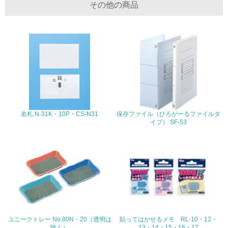
その他の商品
<L1> 廃棄物の発生量の削減及びリサイクルの推進、適正
処理を行っている
20.
<L2> 発生する廃棄物の量と種類を把握し、具体的な削
減・リサイクル目標や計画を立てている
生物多様性保全
名札 N-31K・10P・CS-N31
保存ファイル（ひろがーるファイルタ
21.
イプ） SF-53
<L1> 「生物多様性保全」に関する取り組み（例：森林保
全活動＜植林、天然林保護、間伐＞、認証品の購入、原材
料のトレーサビリティの確認等）を行っている
地域への貢献
22.
ユニークトレー No.80N・20（透明は
貼ってはがせるメモ RL-10・12・
<L1> 周辺地域の環境保全活動を行い、自治体や地域団体
除く）
13・14・15・16・17