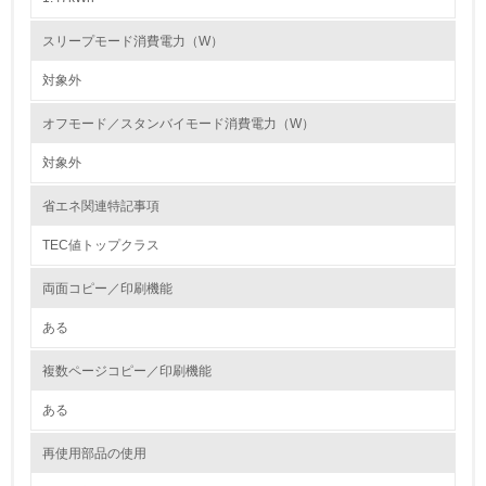
第三者認証を取得している
スリープモード消費電力（W）
対象外
2.環境への取り組み
オフモード／スタンバイモード消費電力（W）
資源・エネルギー
対象外
9.
省エネ関連特記事項
<L1> 資源（投入原料、水等）とエネルギー（電力、重
油、ガス）の使用量削減の取り組みを行っている
TEC値トップクラス
10.
両面コピー／印刷機能
ある
<L2> 資源とエネルギーの使用量の把握をし、具体的な削
減目標や計画を立てている
複数ページコピー／印刷機能
環境配慮型製品・サービスの製造・販売
ある
11.
再使用部品の使用