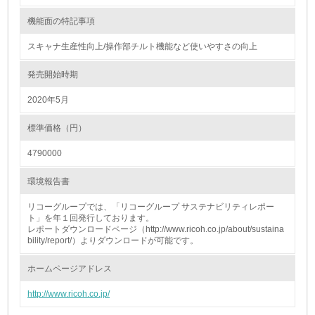
18.
機能面の特記事項
<L2> 化学物質の使用量及び外部への排出量を把握し、具
体的な削減目標や計画を立てている
スキャナ生産性向上/操作部チルト機能など使いやすさの向上
発売開始時期
廃棄物
2020年5月
19.
標準価格（円）
<L1> 廃棄物の発生量の削減及びリサイクルの推進、適正
処理を行っている
4790000
20.
環境報告書
<L2> 発生する廃棄物の量と種類を把握し、具体的な削
リコーグループでは、「リコーグループ サステナビリティレポー
減・リサイクル目標や計画を立てている
ト」を年１回発行しております。
レポートダウンロードページ（http://www.ricoh.co.jp/about/sustaina
bility/report/）よりダウンロードが可能です。
生物多様性保全
ホームページアドレス
21.
http://www.ricoh.co.jp/
<L1> 「生物多様性保全」に関する取り組み（例：森林保