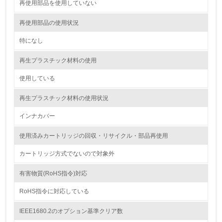
<L1> 環境配慮型製品・サービスの製造・販売を積極的に
再使用部品を使用していない
行っている
再使用部品の使用状況
12.
特になし
<L2> 環境配慮型製品・サービスの製造・販売状況を把握
し、具体的な販売目標や計画を立てている
再生プラスチック材料の使用
使用している
グリーン購入
再生プラスチック材料の使用状況
13.
インナカバー
<L1> グリーン購入の取り組み方針を有し、グリーン購入
を行っている
使用済みカートリッジの回収・リサイクル・部品再使用
14.
カートリッジ方式でないので対象外
<L2> 購入している製品・サービスの量と種類を把握し、
有害物質(RoHS指令)対応
具体的な目標や計画を立てている
RoHS指令に対応している
包装・物流
IEEE1680.2のオプション基準クリア数