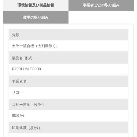
環境情報及び製品情報
事業者ごとの取り組み
環境の取り組み
環境の取り組み
製品本体とカートリッジの回収・リサイクルのしくみ
分類
当社では使用済み製品の回収の仕組みを単なる回収からリサイクルの為の
回収に変えています。最寄りの販売店に集められる使用済み製品をさらに
カラー複合機（大判機除く）
全国１９の回収センターへと輸送し、集められた製品本体から指定された
1.環境取り組み体制
部品、ユニットを抜き取り、再生センターに輸送しています。その過程で
コメットサークルに従った最適な処理（製品リサイクル・部品リサイク
製品名･形式
レベル1
ル・マテリアルリサイクル・ケミカルリサイクル等）を行うために、提携
会社と協力して再資源化率１００％に向けて取り組んでいます。カートリ
RICOH IM C8000
ッジでは、従来からある販売店ルートの他にサービスルートを新たに追加
1.
し、リコーグループ全体で積極的に回収を行っています。リサイクル全般
において再生センターで選別・分解・分別処理を行ない、新品と同一基準
事業者名
でリサイクル各工程の品質管理を行なっています。今後もお客様のニーズ
環境方針を持っている
にあった「環境調和型製品」を開発し提供して行きます。
リコー
2.
バイオプラスチックの環境影響評価
コピー速度（枚/分）
環境対応の責任体制を定めている
リコーは、石油樹脂に代わる新しい製品素材を業界ではじめて、複写機部
品に採用しました。
80枚/分
石油に代わる環境負荷低減素材の実用化に挑戦していきます。
3.
http://www.ricoh.co.jp/ecology/technologies/products/01_01.html
印刷速度（枚/分）
環境問題に関する従業員教育を行っている