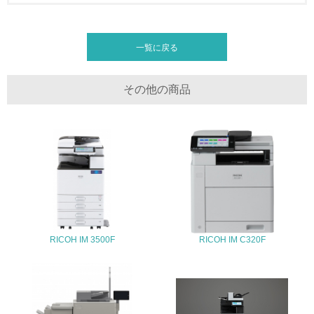
全活動＜植林、天然林保護、間伐＞、認証品の購入、原材
料のトレーサビリティの確認等）を行っている
一覧に戻る
地域への貢献
22.
その他の商品
<L1> 周辺地域の環境保全活動を行い、自治体や地域団体
の活動に積極的に参加している
3.社会面の取り組み
23.
<L1> 「人権・労働等」に関する方針、規定等を持ってい
る
RICOH IM 3500F
RICOH IM C320F
24.
<L1> 「公正・適正な取引」に関する方針、規定等を持っ
ている