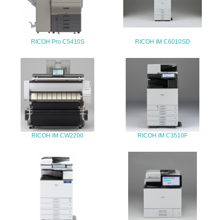
25.
<L1> 「情報セキュリティ」に関する方針、規定等を持っ
ている
RICOH Pro C5410S
RICOH IM C6010SD
4.環境面・社会面の情報公開他
26.
<L1> パンフレットやホームページ等で、自社の環境情報
を積極的に公開・提供している
27.
RICOH IM CW2200
RICOH IM C3510F
<L1> パンフレットやホームページ等で、自社の社会的取
り組みを積極的に公開・提供している
28.
<L2>「２．環境への取り組み」に関する現状の数値や目標
値を公表している
29.