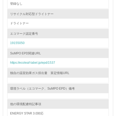
登録なし
非該当（包装・物流を必要とする業務を行っていない）
リサイクル対応型ドライトナー
15.
ドライトナー
<L1> 環境負荷ができるだけ小さい包装・梱包を行ってい
る
エコマーク認定番号
19155050
16.
<L2> 環境負荷ができるだけ小さい物流を行っている
SuMPO EPD関連URL
https://ecoleaf-label.jp/epd/1537
化学物質
独自の温室効果ガス排出量 算定情報URL
非該当（化学物質を使用していない）
環境ラベル（エコマーク、SuMPO EPD）備考
17.
<L1> 化学物質の使用量及び外部（大気・水・土壌）への
他の環境配慮特記事項
排出量削減の取り組みを行っている
ENERGY STAR 3.0対応