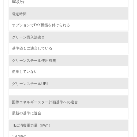
80枚/分
4.
電送時間
自社に関係する主要な環境法規制を把握し、順守している
オプションでFAX機能を付けられる
レベル2
グリーン購入法適合
基準値１に適合している
5.
グリーンスチール使用有無
環境取り組み体制と成果を定期的に検証して次の活動に活
かしている
使用していない
6.
グリーンスチールURL
従業員が環境方針に基づいて自分の業務の中で行うべき環
境対策を理解し、実践している
国際エネルギースター計画基準への適合
7.
最新の基準に適合
環境活動に関する規格やプログラムを導入している
→ 導入している規格名 ISO14000
TEC消費電力量（kWh）
8.
1.47kWh