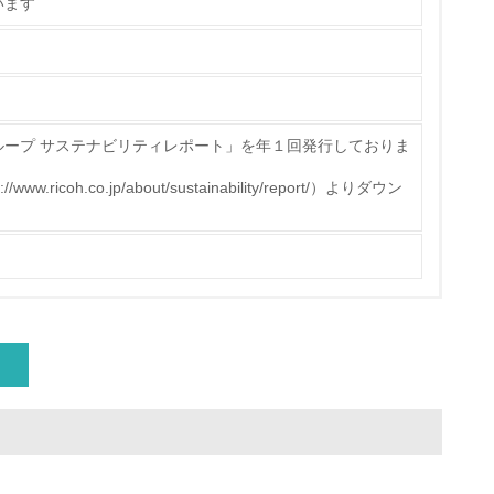
います
ループ サステナビリティレポート」を年１回発行しておりま
icoh.co.jp/about/sustainability/report/）よりダウン
量削減の取り組みを行っている
な削減目標や計画を立てている
を行っている
サイクル目標や計画を立てている