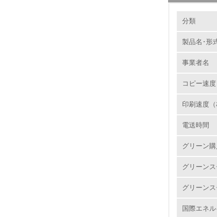
環境の取り
製品本
分類
当社では
集められ
製品名･形
1.
ユニット
事業者名
サイクル
No.
再資源化
コピー速度
ートを新
で選別・
印刷速度（
様のニー
1.
電送時間
2.
バイオ
グリーン購
リコーは
3.
石油に代
グリーンス
http://www
4.
グリーンス
国際エネル