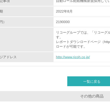
記事項
自動ロール給紙機構新規採用して
<L2> 環境負荷ができるだけ小さい物流を行っている
期
2022年8月
化学物質
円）
2190000
リコーグループでは、「リコーグ
非該当（化学物質を使用していない）
す。
レポートダウンロードページ（http://www.r
<L1> 化学物質の使用量及び外部（大気・水・土壌）への排出
ロードが可能です。
<L2> 化学物質の使用量及び外部への排出量を把握し、具体的
ジアドレス
http://www.ricoh.co.jp/
廃棄物
<L1> 廃棄物の発生量の削減及びリサイクルの推進、適正処理
一覧に戻る
<L2> 発生する廃棄物の量と種類を把握し、具体的な削減・リ
その他の商品
生物多様性保全