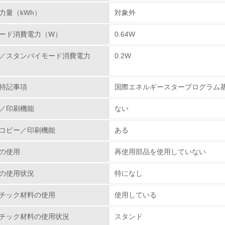
力量（kWh）
対象外
環境取り組み体制と成果を定期的に検証して次の活動に活かし
ード消費電力（W）
0.64W
従業員が環境方針に基づいて自分の業務の中で行うべき環境対
／スタンバイモード消費電力
0.2W
環境活動に関する規格やプログラムを導入している
→ 導入している規格名 ISO14000
特記事項
国際エネルギースタープログラム
第三者認証を取得している
／印刷機能
ない
環境への取り組み
コピー／印刷機能
ある
チェック項目
の使用
再使用部品を使用していない
資源・エネルギー
の使用状況
特になし
<L1> 資源（投入原料、水等）とエネルギー（電力、重油、ガ
チック材料の使用
使用している
チック材料の使用状況
スタンド
<L2> 資源とエネルギーの使用量の把握をし、具体的な削減目