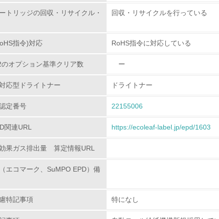
ートリッジの回収・リサイクル・
回収・リサイクルを行っている
環境配慮型製品・サービスの
oHS指令)対応
RoHS指令に対応している
<L1> 環境配慮型製品・サービスの製造・販売を積極的に行って
80.2のオプション基準クリア数
ー
<L2> 環境配慮型製品・サービスの製造・販売状況を把握し、
対応型ドライトナー
ドライトナー
グリーン購入
認定番号
22155006
<L1> グリーン購入の取り組み方針を有し、グリーン購入を行っ
PD関連URL
https://ecoleaf-label.jp/epd/1603
<L2> 購入している製品・サービスの量と種類を把握し、具体
効果ガス排出量 算定情報URL
包装・物流
（エコマーク、SuMPO EPD）備
非該当（包装・物流を必要とする業務を行っていない）
慮特記事項
特になし
<L1> 環境負荷ができるだけ小さい包装・梱包を行っている