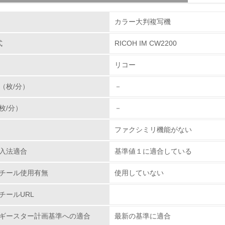
組み
体とカートリッジの回収・リサイクルのしくみ
カラー大判複写機
使用済み製品の回収の仕組みを単なる回収からリサイク
る使用済み製品をさらに全国１９の回収センターへと輸
式
RICOH IM CW2200
環境取り組み体制
を抜き取り、再生センターに輸送しています。その過程
リコー
・部品リサイクル・マテリアルリサイクル・ケミカルリ
チェック項目
率１００％に向けて取り組んでいます。カートリッジで
（枚/分）
－
たに追加し、リコーグループ全体で積極的に回収を行っ
レベル1
分解・分別処理を行ない、新品と同一基準でリサイクル
枚/分）
－
ズにあった「環境調和型製品」を開発し提供して行きま
環境方針を持っている
ファクシミリ機能がない
環境対応の責任体制を定めている
プラスチックの環境影響評価
入法適合
基準値１に適合している
、石油樹脂に代わる新しい製品素材を業界ではじめて、
環境問題に関する従業員教育を行っている
わる環境負荷低減素材の実用化に挑戦していきます。
チール使用有無
使用していない
.ricoh.co.jp/ecology/technologies/products/01_01.html
自社に関係する主要な環境法規制を把握し、順守している
チールURL
レベル2
ギースター計画基準への適合
最新の基準に適合