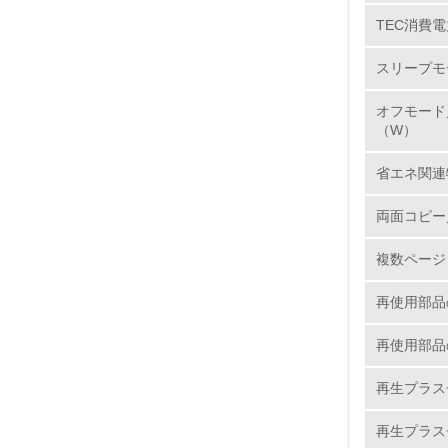
TEC消費電
5.
スリープモ
6.
オフモード
7.
（W）
省エネ関連
8.
両面コピー
2.
複数ページ
No.
再使用部品
再使用部品
9.
再生プラス
10.
再生プラス