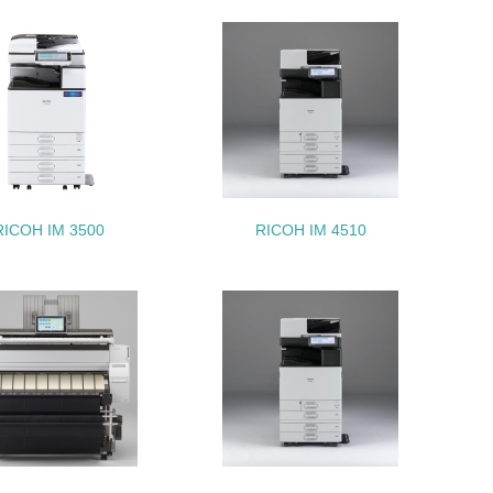
動＜植林、天然林保護、間伐＞、認証品の
動に積極的に参加している
RICOH IM 3500
RICOH IM 4510
チェック