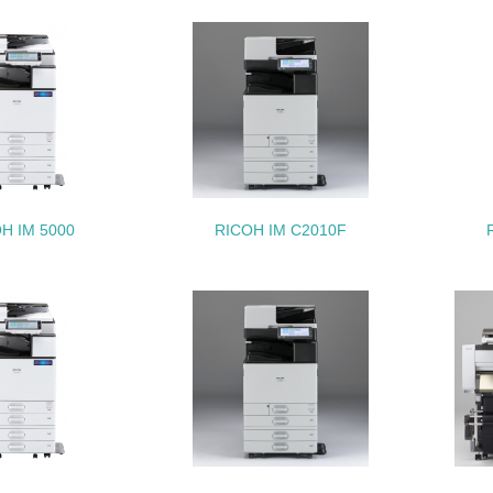
<L1> 「生物多様性保全」に関する取り組み（例：森林保全活
購入、原材料のトレーサビリティの確認等）を行っている
地域への貢献
<L1> 周辺地域の環境保全活動を行い、自治体や地域団体の活
H IM 5000
RICOH IM C2010F
社会面の取り組み
チェック項目
<L1> 「人権・労働等」に関する方針、規定等を持っている
<L1> 「公正・適正な取引」に関する方針、規定等を持っている
<L1> 「情報セキュリティ」に関する方針、規定等を持っている
環境面・社会面の情報公開他