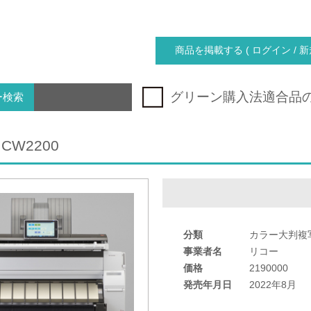
商品を掲載する ( ログイン / 新
グリーン購入法適合品
ー検索
 CW2200
分類
カラー大判複
事業者名
リコー
価格
2190000
発売年月日
2022年8月