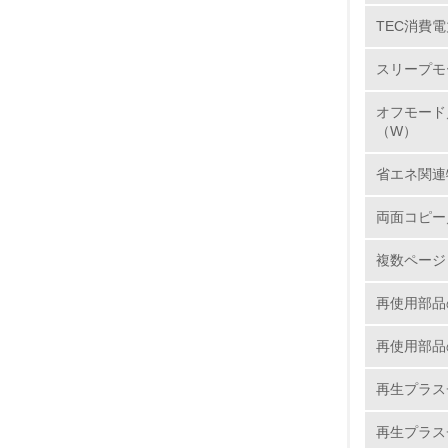
TEC消費電
5.
スリープモ
6.
オフモード
7.
（W）
省エネ関連
8.
両面コピー
2.
複数ページ
No.
再使用部品
再使用部品
9.
再生プラス
10.
再生プラス