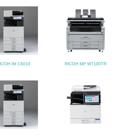
動＜植林、天然林保護、間伐＞、認証品の
動に積極的に参加している
ICOH IM C6010
RICOH MP W7100TR
チェック