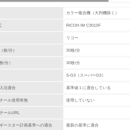
組み
体とカートリッジの回収・リサイクルのしくみ
カラー複合機（大判機除く）
使用済み製品の回収の仕組みを単なる回収からリサイク
る使用済み製品をさらに全国１９の回収センターへと輸
式
RICOH IM C3010F
環境取り組み体制
を抜き取り、再生センターに輸送しています。その過程
リコー
・部品リサイクル・マテリアルリサイクル・ケミカルリ
チェック項目
率１００％に向けて取り組んでいます。カートリッジで
（枚/分）
30枚/分
たに追加し、リコーグループ全体で積極的に回収を行っ
レベル1
分解・分別処理を行ない、新品と同一基準でリサイクル
枚/分）
30枚/分
ズにあった「環境調和型製品」を開発し提供して行きま
環境方針を持っている
S-G3（スーパーG3）
環境対応の責任体制を定めている
プラスチックの環境影響評価
入法適合
基準値１に適合している
、石油樹脂に代わる新しい製品素材を業界ではじめて、
環境問題に関する従業員教育を行っている
わる環境負荷低減素材の実用化に挑戦していきます。
チール使用有無
使用していない
.ricoh.co.jp/ecology/technologies/products/01_01.html
自社に関係する主要な環境法規制を把握し、順守している
チールURL
レベル2
ギースター計画基準への適合
最新の基準に適合