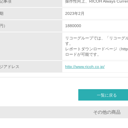
記事項
操作性向上、RICOH Always Curren
<L2> 環境負荷ができるだけ小さい物流を行っている
期
2023年2月
化学物質
円）
1880000
リコーグループでは、「リコーグ
非該当（化学物質を使用していない）
す。
レポートダウンロードページ（http://www.r
<L1> 化学物質の使用量及び外部（大気・水・土壌）への排出
ロードが可能です。
<L2> 化学物質の使用量及び外部への排出量を把握し、具体的
ジアドレス
http://www.ricoh.co.jp/
廃棄物
<L1> 廃棄物の発生量の削減及びリサイクルの推進、適正処理
一覧に戻る
<L2> 発生する廃棄物の量と種類を把握し、具体的な削減・リ
その他の商品
生物多様性保全