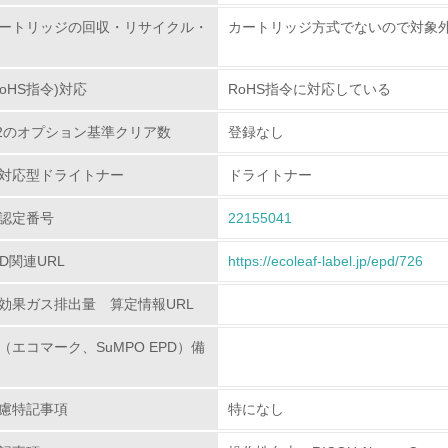
ートリッジの回収・リサイクル・
カートリッジ方式でないので対象
環境配慮型製品・サービスの
oHS指令)対応
RoHS指令に対応している
<L1> 環境配慮型製品・サービスの製造・販売を積極的に行って
80.2のオプション基準クリア数
登録なし
<L2> 環境配慮型製品・サービスの製造・販売状況を把握し、
対応型ドライトナー
ドライトナー
グリーン購入
認定番号
22155041
<L1> グリーン購入の取り組み方針を有し、グリーン購入を行っ
PD関連URL
https://ecoleaf-label.jp/epd/726
<L2> 購入している製品・サービスの量と種類を把握し、具体
効果ガス排出量 算定情報URL
包装・物流
（エコマーク、SuMPO EPD）備
非該当（包装・物流を必要とする業務を行っていない）
慮特記事項
特になし
<L1> 環境負荷ができるだけ小さい包装・梱包を行っている