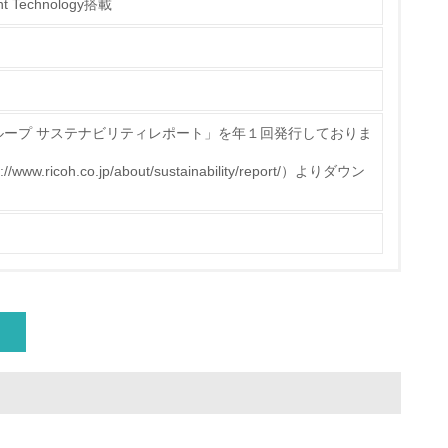
t Technology搭載
ループ サステナビリティレポート」を年１回発行しておりま
icoh.co.jp/about/sustainability/report/）よりダウン
量削減の取り組みを行っている
な削減目標や計画を立てている
を行っている
サイクル目標や計画を立てている