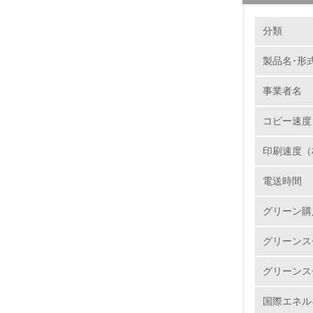
環境の取り
製品本
分類
当社では
集められ
製品名･形
1.
ユニット
事業者名
サイクル
No.
再資源化
コピー速度
ートを新
で選別・
印刷速度（
様のニー
1.
電送時間
2.
バイオ
グリーン購
リコーは
3.
石油に代
グリーンス
http://www
4.
グリーンス
国際エネル