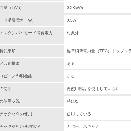
力量（kWh）
0.28kWh
環境取り組み体制と成果を定期的に検証して次の活動に活かし
ード消費電力（W）
0.3W
従業員が環境方針に基づいて自分の業務の中で行うべき環境対
／スタンバイモード消費電力
対象外
環境活動に関する規格やプログラムを導入している
→ 導入している規格名 ISO14000
特記事項
標準消費電力量（TEC）トップク
第三者認証を取得している
／印刷機能
ある
環境への取り組み
コピー／印刷機能
ある
チェック項目
の使用
再使用部品を使用していない
資源・エネルギー
の使用状況
特になし
<L1> 資源（投入原料、水等）とエネルギー（電力、重油、ガ
チック材料の使用
使用している
チック材料の使用状況
カバー、スキャナ
<L2> 資源とエネルギーの使用量の把握をし、具体的な削減目