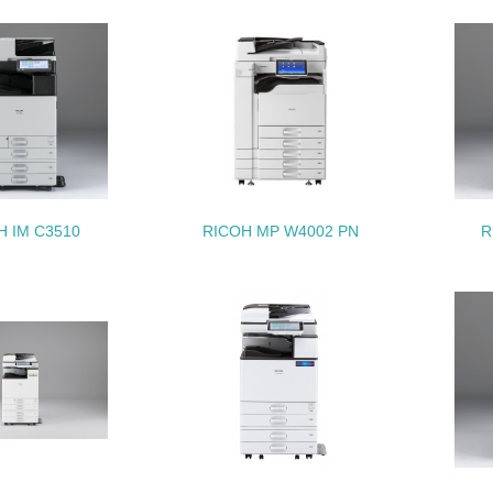
<L1> 「生物多様性保全」に関する取り組み（例：森林保全活
購入、原材料のトレーサビリティの確認等）を行っている
地域への貢献
<L1> 周辺地域の環境保全活動を行い、自治体や地域団体の活
H IM C3510
RICOH MP W4002 PN
R
社会面の取り組み
チェック項目
<L1> 「人権・労働等」に関する方針、規定等を持っている
<L1> 「公正・適正な取引」に関する方針、規定等を持っている
<L1> 「情報セキュリティ」に関する方針、規定等を持っている