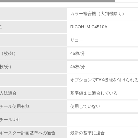
組み
体とカートリッジの回収・リサイクルのしくみ
カラー複合機（大判機除く）
使用済み製品の回収の仕組みを単なる回収からリサイク
る使用済み製品をさらに全国１９の回収センターへと輸
式
RICOH IM C4510A
環境取り組み体制
を抜き取り、再生センターに輸送しています。その過程
リコー
・部品リサイクル・マテリアルリサイクル・ケミカルリ
チェック項目
率１００％に向けて取り組んでいます。カートリッジで
（枚/分）
45枚/分
たに追加し、リコーグループ全体で積極的に回収を行っ
レベル1
分解・分別処理を行ない、新品と同一基準でリサイクル
枚/分）
45枚/分
ズにあった「環境調和型製品」を開発し提供して行きま
環境方針を持っている
オプションでFAX機能を付けられ
環境対応の責任体制を定めている
プラスチックの環境影響評価
入法適合
基準値１に適合している
、石油樹脂に代わる新しい製品素材を業界ではじめて、
環境問題に関する従業員教育を行っている
わる環境負荷低減素材の実用化に挑戦していきます。
チール使用有無
使用していない
.ricoh.co.jp/ecology/technologies/products/01_01.html
自社に関係する主要な環境法規制を把握し、順守している
チールURL
レベル2
ギースター計画基準への適合
最新の基準に適合