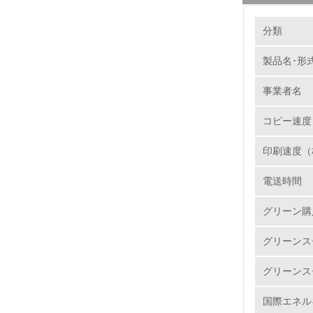
環境の取り
製品本
分類
当社では
集められ
製品名･形
1.
ユニット
事業者名
サイクル
No.
再資源化
コピー速度
ートを新
で選別・
印刷速度（
様のニー
1.
電送時間
2.
バイオ
グリーン購
リコーは
3.
石油に代
グリーンス
http://www
4.
グリーンス
国際エネル