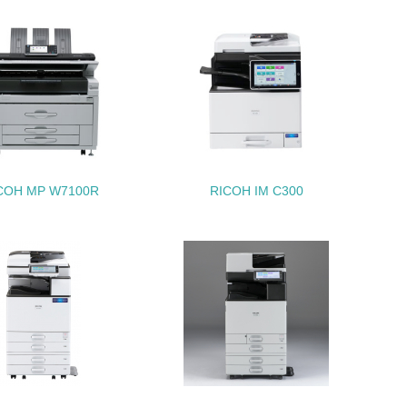
動＜植林、天然林保護、間伐＞、認証品の
動に積極的に参加している
COH MP W7100R
RICOH IM C300
チェック