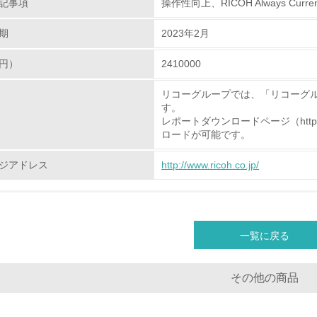
記事項
操作性向上、RICOH Always Curren
<L2> 環境負荷ができるだけ小さい物流を行っている
期
2023年2月
化学物質
円）
2410000
リコーグループでは、「リコーグ
非該当（化学物質を使用していない）
す。
レポートダウンロードページ（http://www.r
<L1> 化学物質の使用量及び外部（大気・水・土壌）への排出
ロードが可能です。
<L2> 化学物質の使用量及び外部への排出量を把握し、具体的
ジアドレス
http://www.ricoh.co.jp/
廃棄物
<L1> 廃棄物の発生量の削減及びリサイクルの推進、適正処理
一覧に戻る
<L2> 発生する廃棄物の量と種類を把握し、具体的な削減・リ
その他の商品
生物多様性保全