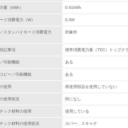
力量（kWh）
0.41kWh
環境取り組み体制と成果を定期的に検証して次の活動に活かし
ード消費電力（W）
0.3W
従業員が環境方針に基づいて自分の業務の中で行うべき環境対
／スタンバイモード消費電力
対象外
環境活動に関する規格やプログラムを導入している
→ 導入している規格名 ISO14000
特記事項
標準消費電力量（TEC）トップク
第三者認証を取得している
／印刷機能
ある
環境への取り組み
コピー／印刷機能
ある
チェック項目
の使用
再使用部品を使用していない
資源・エネルギー
の使用状況
特になし
<L1> 資源（投入原料、水等）とエネルギー（電力、重油、ガ
チック材料の使用
使用している
チック材料の使用状況
カバー、スキャナ
<L2> 資源とエネルギーの使用量の把握をし、具体的な削減目