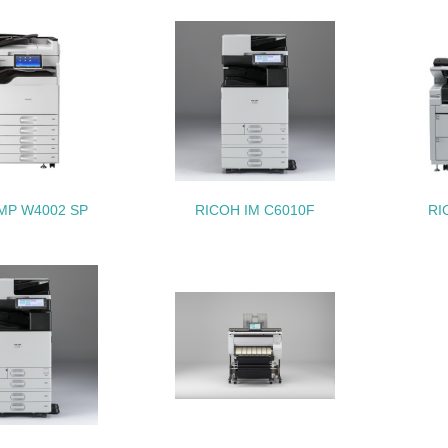
<L1> 「生物多様性保全」に関する取り組み（例：森林保全活
購入、原材料のトレーサビリティの確認等）を行っている
地域への貢献
<L1> 周辺地域の環境保全活動を行い、自治体や地域団体の活
MP W4002 SP
RICOH IM C6010F
RI
社会面の取り組み
チェック項目
<L1> 「人権・労働等」に関する方針、規定等を持っている
<L1> 「公正・適正な取引」に関する方針、規定等を持っている
<L1> 「情報セキュリティ」に関する方針、規定等を持っている