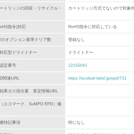
ートリッジの回収・リサイクル・
カートリッジ方式でないので対象
環境配慮型製品・サービスの
oHS指令)対応
RoHS指令に対応している
<L1> 環境配慮型製品・サービスの製造・販売を積極的に行って
80.2のオプション基準クリア数
登録なし
<L2> 環境配慮型製品・サービスの製造・販売状況を把握し、
対応型ドライトナー
ドライトナー
グリーン購入
認定番号
22155041
<L1> グリーン購入の取り組み方針を有し、グリーン購入を行っ
PD関連URL
https://ecoleaf-label.jp/epd/731
<L2> 購入している製品・サービスの量と種類を把握し、具体
効果ガス排出量 算定情報URL
包装・物流
（エコマーク、SuMPO EPD）備
非該当（包装・物流を必要とする業務を行っていない）
慮特記事項
特になし
<L1> 環境負荷ができるだけ小さい包装・梱包を行っている