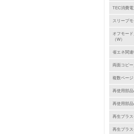
TEC消費電
5.
スリープモ
6.
オフモード
7.
（W）
省エネ関連
8.
両面コピー
2.
複数ページ
No.
再使用部品
再使用部品
9.
再生プラス
10.
再生プラス