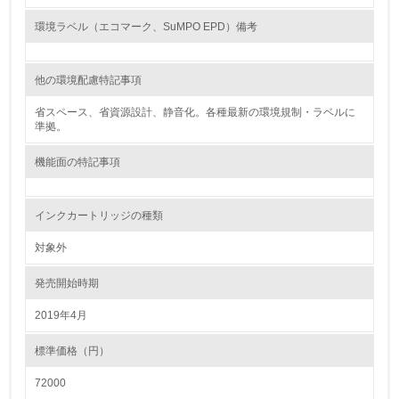
18.
環境ラベル（エコマーク、SuMPO EPD）備考
<L2> 化学物質の使用量及び外部への排出量を把握し、具
体的な削減目標や計画を立てている
他の環境配慮特記事項
廃棄物
省スペース、省資源設計、静音化。各種最新の環境規制・ラベルに
準拠。
19.
機能面の特記事項
<L1> 廃棄物の発生量の削減及びリサイクルの推進、適正
処理を行っている
インクカートリッジの種類
20.
対象外
<L2> 発生する廃棄物の量と種類を把握し、具体的な削
減・リサイクル目標や計画を立てている
発売開始時期
2019年4月
生物多様性保全
標準価格（円）
21.
72000
<L1> 「生物多様性保全」に関する取り組み（例：森林保