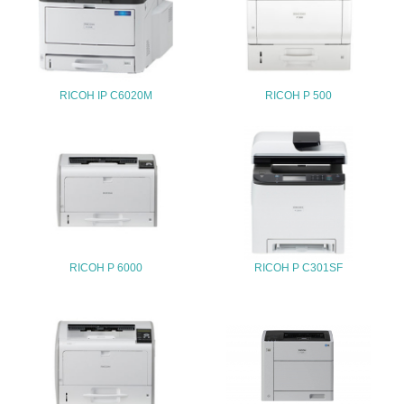
25.
<L1> 「情報セキュリティ」に関する方針、規定等を持っ
ている
RICOH IP C6020M
RICOH P 500
4.環境面・社会面の情報公開他
26.
<L1> パンフレットやホームページ等で、自社の環境情報
を積極的に公開・提供している
27.
<L1> パンフレットやホームページ等で、自社の社会的取
り組みを積極的に公開・提供している
RICOH P 6000
RICOH P C301SF
28.
<L2>「２．環境への取り組み」に関する現状の数値や目標
値を公表している
29.