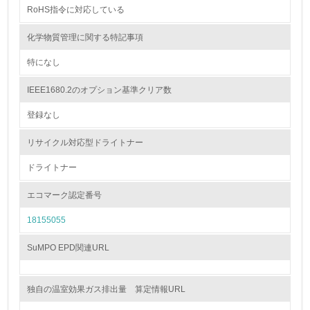
RoHS指令に対応している
非該当（包装・物流を必要とする業務を行っていない）
化学物質管理に関する特記事項
15.
特になし
<L1> 環境負荷ができるだけ小さい包装・梱包を行ってい
る
IEEE1680.2のオプション基準クリア数
登録なし
16.
<L2> 環境負荷ができるだけ小さい物流を行っている
リサイクル対応型ドライトナー
ドライトナー
化学物質
エコマーク認定番号
18155055
非該当（化学物質を使用していない）
SuMPO EPD関連URL
17.
<L1> 化学物質の使用量及び外部（大気・水・土壌）への
排出量削減の取り組みを行っている
独自の温室効果ガス排出量 算定情報URL