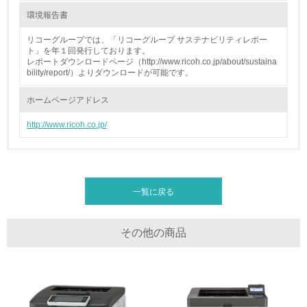
全活動＜植林、天然林保護、間伐＞、認証品の購入、原材
環境報告書
料のトレーサビリティの確認等）を行っている
リコーグループでは、「リコーグループ サステナビリティレポー
ト」を年１回発行しております。
地域への貢献
レポートダウンロードページ（http://www.ricoh.co.jp/about/sustaina
bility/report/）よりダウンロードが可能です。
22.
ホームページアドレス
<L1> 周辺地域の環境保全活動を行い、自治体や地域団体
の活動に積極的に参加している
http://www.ricoh.co.jp/
3.社会面の取り組み
23.
一覧に戻る
<L1> 「人権・労働等」に関する方針、規定等を持ってい
る
その他の商品
24.
<L1> 「公正・適正な取引」に関する方針、規定等を持っ
ている