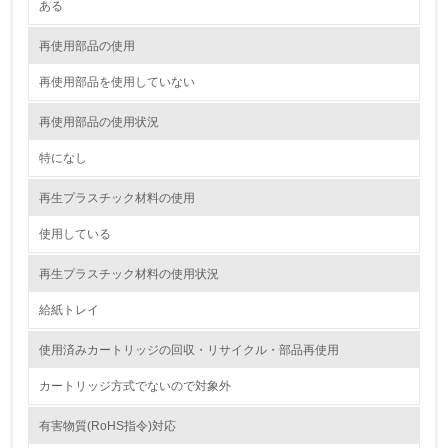
<L1> 環境配慮型製品・サービスの製造・販売を積極的に
ある
行っている
再使用部品の使用
12.
再使用部品を使用していない
<L2> 環境配慮型製品・サービスの製造・販売状況を把握
し、具体的な販売目標や計画を立てている
再使用部品の使用状況
特になし
グリーン購入
再生プラスチック材料の使用
13.
使用している
<L1> グリーン購入の取り組み方針を有し、グリーン購入
を行っている
再生プラスチック材料の使用状況
14.
給紙トレイ
<L2> 購入している製品・サービスの量と種類を把握し、
使用済みカートリッジの回収・リサイクル・部品再使用
具体的な目標や計画を立てている
カートリッジ方式でないので対象外
包装・物流
有害物質(RoHS指令)対応