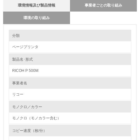
環境情報及び製品情報
事業者ごとの取り組み
環境の取り組み
環境の取り組み
分類
製品本体とカートリッジの回収・リサイクルのしくみ
カートリッジに関しても製品本体と同様に回収の仕組みを単なる回
ページプリンタ
収から、リサイクルの為の回収に変えています。使用済みカートリ
1.環境取り組み体制
ッジは、従来からある販売店ルートの他にサービスルートを新たに
追加し、リコーグループ全体で積極的に回収率の向上に取り組んで
製品名･形式
レベル1
います。コメットサークルに従った最適な処理（製品リサイクル・
部品リサイクル・マテリアルリサイクル・ケミカルリサイクル等）
RICOH P 500M
を行う為、お買い上げの販売店及びサービス実施店に集められた使
1.
用済みカートリッジは全国１９の回収センターを経て再生センター
へ輸送されます。そこで回収された使用済みカートリッジを選別・
事業者名
分解・分別処理して指定された部品は新品と同一基準でリサイクル
環境方針を持っている
各工程の品質管理を行い、再使用部品としてカートリッジの生産工
リコー
場へ送付して再使用しています。
2.
モノクロ／カラー
バイオプラスチックの環境影響評価
環境対応の責任体制を定めている
リコーは、石油樹脂に代わる新しい製品素材を業界ではじめて、複
モノクロ（モノカラー含む）
写機部品に採用しました。
3.
石油に代わる環境負荷低減素材の実用化に挑戦していきます。
コピー速度（枚/分）
http://www.ricoh.co.jp/ecology/technologies/products/01_01.html
環境問題に関する従業員教育を行っている