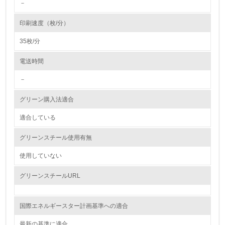
－
4.
印刷速度（枚/分）
自社に関係する主要な環境法規制を把握し、順守している
35枚/分
レベル2
電送時間
－
5.
グリーン購入法適合
環境取り組み体制と成果を定期的に検証して次の活動に活
かしている
適合している
6.
グリーンスチール使用有無
従業員が環境方針に基づいて自分の業務の中で行うべき環
境対策を理解し、実践している
使用していない
グリーンスチールURL
7.
環境活動に関する規格やプログラムを導入している
→ 導入している規格名 ISO14000
国際エネルギースター計画基準への適合
8.
最新の基準に適合