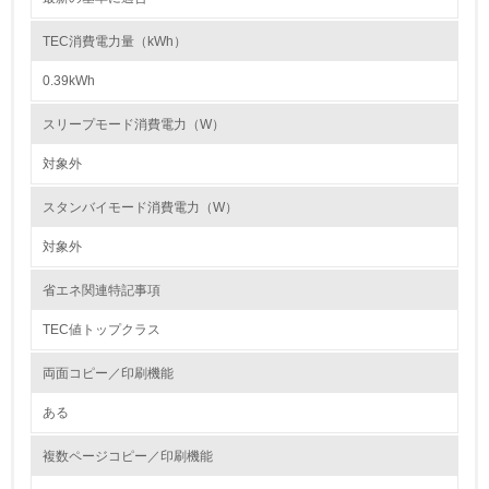
第三者認証を取得している
TEC消費電力量（kWh）
0.39kWh
2.環境への取り組み
スリープモード消費電力（W）
資源・エネルギー
対象外
9.
スタンバイモード消費電力（W）
<L1> 資源（投入原料、水等）とエネルギー（電力、重
油、ガス）の使用量削減の取り組みを行っている
対象外
10.
省エネ関連特記事項
TEC値トップクラス
<L2> 資源とエネルギーの使用量の把握をし、具体的な削
減目標や計画を立てている
両面コピー／印刷機能
環境配慮型製品・サービスの製造・販売
ある
11.
複数ページコピー／印刷機能