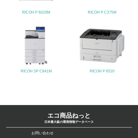
<L2>「３．社会面の取り組み」に関する現状の数値や目標
値を公表している
RICOH P 6020M
RICOH P C375M
5.サプライヤーへの取り組み
30.
<L2> サプライヤーに対して、環境面・社会面の取り組み
に関する確認・調査を実施している
その他の環境への取り組みについての自由記載
RICOH SP C841M
RICOH P 6520
1.
事業者属性
エコ商品ねっと
業種
日本最大級の環境情報データベース
電気機器
お問い合わせ