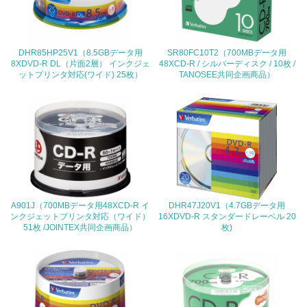
<L2> 環境配慮型製品・サービスの製造・販売状況を把握
し、具体的な販売目標や計画を立てている
DHR85HP25V1（8.5GBデータ用
SR80FC10T2（700MBデータ用
グリーン購入
8XDVD-R DL（片面2層） インクジェ
48XCD-R / シルバーディスク / 10枚 /
ットプリンタ対応(ワイド) 25枚）
TANOSEE共同企画商品）
13.
<L1> グリーン購入の取り組み方針を有し、グリーン購入
を行っている
14.
<L2> 購入している製品・サービスの量と種類を把握し、
具体的な目標や計画を立てている
A901J（700MBデータ用48XCD-R イ
DHR47J20V1（4.7GBデータ用
ンクジェットプリンタ対応（ワイド）
16XDVD-R スタンダードレーベル 20
51枚 /JOINTEX共同企画商品）
枚)
包装・物流
非該当（包装・物流を必要とする業務を行っていない）
15.