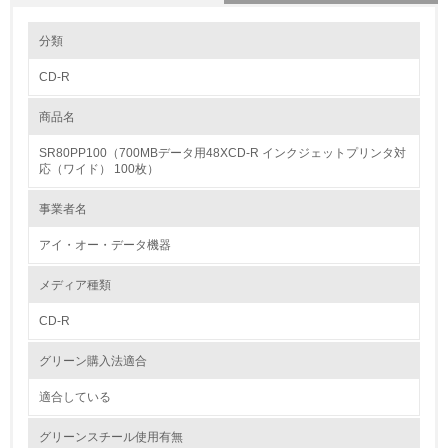
環境の取り組み
分類
CD-R
1.環境取り組み体制
商品名
レベル1
SR80PP100（700MBデータ用48XCD-R インクジェットプリンタ対
1.
応（ワイド） 100枚）
環境方針を持っている
事業者名
アイ・オー・データ機器
2.
環境対応の責任体制を定めている
メディア種類
CD-R
3.
グリーン購入法適合
環境問題に関する従業員教育を行っている
適合している
4.
グリーンスチール使用有無
自社に関係する主要な環境法規制を把握し、順守している