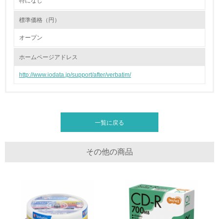
特になし
2.環境への取り組み
標準価格（円）
資源・エネルギー
オープン
9.
ホームページアドレス
<L1> 資源（投入原料、水等）とエネルギー（電力、重
油、ガス）の使用量削減の取り組みを行っている
http://www.iodata.jp/support/after/verbatim/
10.
<L2> 資源とエネルギーの使用量の把握をし、具体的な削
減目標や計画を立てている
一覧に戻る
環境配慮型製品・サービスの製造・販売
その他の商品
11.
<L1> 環境配慮型製品・サービスの製造・販売を積極的に
行っている
12.