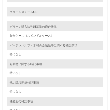
レベル2
グリーンスチールURL
5.
グリーン購入法判断基準の適合状況
環境取り組み体制と成果を定期的に検証して次の活動に活
かしている
集合ケース（スピンドルケース）
6.
バージンパルプ・木材の合法性等に関する特記事項
従業員が環境方針に基づいて自分の業務の中で行うべき環
特になし
境対策を理解し、実践している
包装材に関する特記事項
7.
特になし
環境活動に関する規格やプログラムを導入している
→ 導入している規格名
他の環境配慮特記事項
8.
特になし
第三者認証を取得している
機能面の特記事項