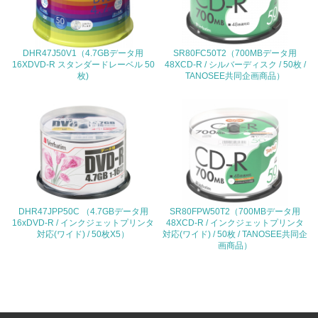
<L1> 環境負荷ができるだけ小さい包装・梱包を行ってい
る
DHR47J50V1（4.7GBデータ用
SR80FC50T2（700MBデータ用
16XDVD-R スタンダードレーベル 50
48XCD-R / シルバーディスク / 50枚 /
16.
枚)
TANOSEE共同企画商品）
<L2> 環境負荷ができるだけ小さい物流を行っている
化学物質
非該当（化学物質を使用していない）
17.
DHR47JPP50C （4.7GBデータ用
SR80FPW50T2（700MBデータ用
16xDVD-R / インクジェットプリンタ
48XCD-R / インクジェットプリンタ
<L1> 化学物質の使用量及び外部（大気・水・土壌）への
対応(ワイド) / 50枚X5）
対応(ワイド) / 50枚 / TANOSEE共同企
排出量削減の取り組みを行っている
画商品）
18.
<L2> 化学物質の使用量及び外部への排出量を把握し、具
体的な削減目標や計画を立てている