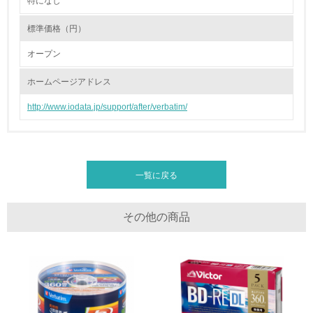
特になし
2.環境への取り組み
標準価格（円）
資源・エネルギー
オープン
9.
ホームページアドレス
<L1> 資源（投入原料、水等）とエネルギー（電力、重
油、ガス）の使用量削減の取り組みを行っている
http://www.iodata.jp/support/after/verbatim/
10.
<L2> 資源とエネルギーの使用量の把握をし、具体的な削
減目標や計画を立てている
一覧に戻る
環境配慮型製品・サービスの製造・販売
その他の商品
11.
<L1> 環境配慮型製品・サービスの製造・販売を積極的に
行っている
12.