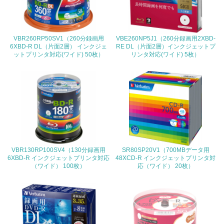
<L2> 環境配慮型製品・サービスの製造・販売状況を把握
し、具体的な販売目標や計画を立てている
VBR260RP50SV1（260分録画用
VBE260NP5J1（260分録画用2XBD-
グリーン購入
6XBD-R DL（片面2層） インクジェ
RE DL（片面2層）インクジェットプ
ットプリンタ対応(ワイド) 50枚）
リンタ対応(ワイド) 5枚）
13.
<L1> グリーン購入の取り組み方針を有し、グリーン購入
を行っている
14.
<L2> 購入している製品・サービスの量と種類を把握し、
具体的な目標や計画を立てている
VBR130RP100SV4（130分録画用
SR80SP20V1（700MBデータ用
6XBD-R インクジェットプリンタ対応
48XCD-R インクジェットプリンタ対
（ワイド） 100枚）
応（ワイド） 20枚）
包装・物流
非該当（包装・物流を必要とする業務を行っていない）
15.