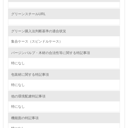
レベル2
グリーンスチールURL
5.
グリーン購入法判断基準の適合状況
環境取り組み体制と成果を定期的に検証して次の活動に活
かしている
集合ケース（スピンドルケース）
6.
バージンパルプ・木材の合法性等に関する特記事項
従業員が環境方針に基づいて自分の業務の中で行うべき環
特になし
境対策を理解し、実践している
包装材に関する特記事項
7.
特になし
環境活動に関する規格やプログラムを導入している
→ 導入している規格名
他の環境配慮特記事項
8.
特になし
第三者認証を取得している
機能面の特記事項