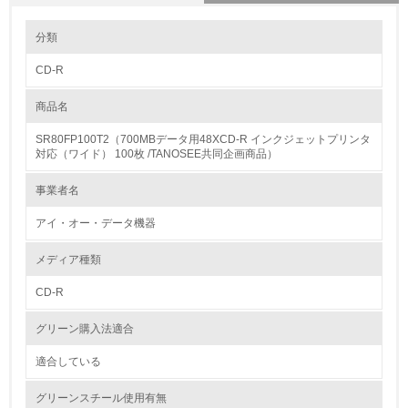
環境の取り組み
分類
CD-R
1.環境取り組み体制
商品名
レベル1
SR80FP100T2（700MBデータ用48XCD-R インクジェットプリンタ
1.
対応（ワイド） 100枚 /TANOSEE共同企画商品）
環境方針を持っている
事業者名
アイ・オー・データ機器
2.
環境対応の責任体制を定めている
メディア種類
CD-R
3.
グリーン購入法適合
環境問題に関する従業員教育を行っている
適合している
4.
グリーンスチール使用有無
自社に関係する主要な環境法規制を把握し、順守している