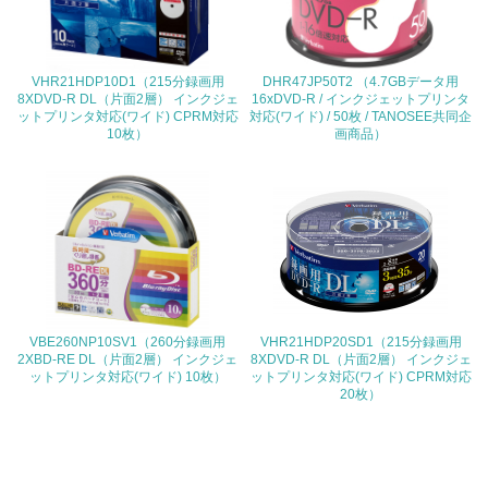
<L1> 環境負荷ができるだけ小さい包装・梱包を行ってい
る
VHR21HDP10D1（215分録画用
DHR47JP50T2 （4.7GBデータ用
8XDVD-R DL（片面2層） インクジェ
16xDVD-R / インクジェットプリンタ
16.
ットプリンタ対応(ワイド) CPRM対応
対応(ワイド) / 50枚 / TANOSEE共同企
10枚）
画商品）
<L2> 環境負荷ができるだけ小さい物流を行っている
化学物質
非該当（化学物質を使用していない）
17.
VBE260NP10SV1（260分録画用
VHR21HDP20SD1（215分録画用
<L1> 化学物質の使用量及び外部（大気・水・土壌）への
2XBD-RE DL（片面2層） インクジェ
8XDVD-R DL（片面2層） インクジェ
排出量削減の取り組みを行っている
ットプリンタ対応(ワイド) 10枚）
ットプリンタ対応(ワイド) CPRM対応
20枚）
18.
<L2> 化学物質の使用量及び外部への排出量を把握し、具
体的な削減目標や計画を立てている