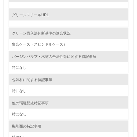
レベル2
グリーンスチールURL
5.
グリーン購入法判断基準の適合状況
環境取り組み体制と成果を定期的に検証して次の活動に活
かしている
集合ケース（スピンドルケース）
6.
バージンパルプ・木材の合法性等に関する特記事項
従業員が環境方針に基づいて自分の業務の中で行うべき環
特になし
境対策を理解し、実践している
包装材に関する特記事項
7.
特になし
環境活動に関する規格やプログラムを導入している
→ 導入している規格名
他の環境配慮特記事項
8.
特になし
第三者認証を取得している
機能面の特記事項