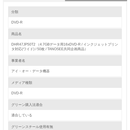
環境の取り組み
分類
DVD-R
1.環境取り組み体制
商品名
レベル1
DHR47JP50T2 （4.7GBデータ用16xDVD-R / インクジェットプリン
1.
タ対応(ワイド) / 50枚 / TANOSEE共同企画商品）
環境方針を持っている
事業者名
アイ・オー・データ機器
2.
環境対応の責任体制を定めている
メディア種類
DVD-R
3.
グリーン購入法適合
環境問題に関する従業員教育を行っている
適合している
4.
グリーンスチール使用有無
自社に関係する主要な環境法規制を把握し、順守している