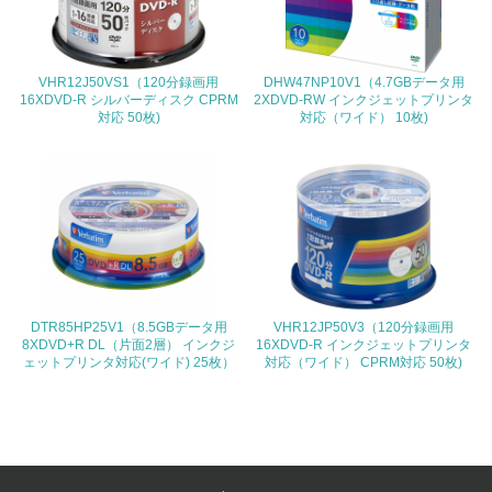
<L1> 環境負荷ができるだけ小さい包装・梱包を行ってい
る
VHR12J50VS1（120分録画用
DHW47NP10V1（4.7GBデータ用
16XDVD-R シルバーディスク CPRM
2XDVD-RW インクジェットプリンタ
16.
対応 50枚)
対応（ワイド） 10枚)
<L2> 環境負荷ができるだけ小さい物流を行っている
化学物質
非該当（化学物質を使用していない）
17.
DTR85HP25V1（8.5GBデータ用
VHR12JP50V3（120分録画用
8XDVD+R DL（片面2層） インクジ
16XDVD-R インクジェットプリンタ
<L1> 化学物質の使用量及び外部（大気・水・土壌）への
ェットプリンタ対応(ワイド) 25枚）
対応（ワイド） CPRM対応 50枚)
排出量削減の取り組みを行っている
18.
<L2> 化学物質の使用量及び外部への排出量を把握し、具
体的な削減目標や計画を立てている