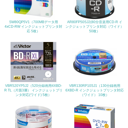
<L2> 環境配慮型製品・サービスの製造・販売状況を把握
し、具体的な販売目標や計画を立てている
SW80QP5V1（700MBデータ用
AR80FP50SJ2(80分音楽用CD-R イ
グリーン購入
4xCD-RW インクジェットプリンタ対
ンクジェットプリンタ対応（ワイド）
応 5枚）
50枚）
13.
<L1> グリーン購入の取り組み方針を有し、グリーン購入
を行っている
14.
<L2> 購入している製品・サービスの量と種類を把握し、
具体的な目標や計画を立てている
VBR520YP5J2（520分録画用4XBD-
VBR130RP10SJ1（130分録画用
R TL（片面3層） インクジェットプリ
6XBD-R インクジェットプリンタ対応
ンタ対応(ワイド) 5枚）
（ワイド） 10枚）
包装・物流
非該当（包装・物流を必要とする業務を行っていない）
15.