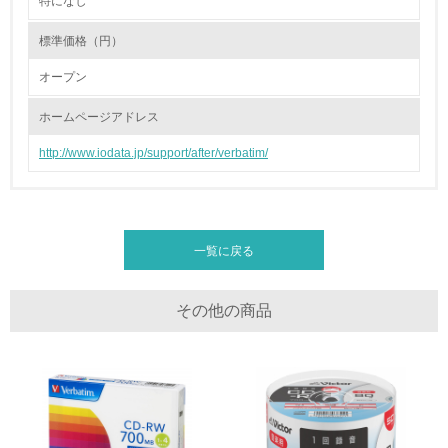
特になし
2.環境への取り組み
標準価格（円）
資源・エネルギー
オープン
9.
ホームページアドレス
<L1> 資源（投入原料、水等）とエネルギー（電力、重
油、ガス）の使用量削減の取り組みを行っている
http://www.iodata.jp/support/after/verbatim/
10.
<L2> 資源とエネルギーの使用量の把握をし、具体的な削
減目標や計画を立てている
一覧に戻る
環境配慮型製品・サービスの製造・販売
その他の商品
11.
<L1> 環境配慮型製品・サービスの製造・販売を積極的に
行っている
12.