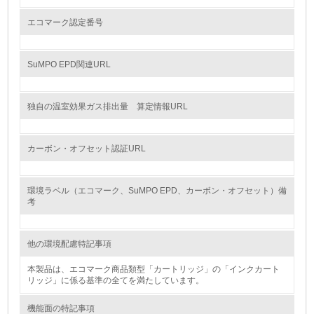
<L2> 資源とエネルギーの使用量の把握をし、具体的な削
減目標や計画を立てている
エコマーク認定番号
環境配慮型製品・サービスの製造・販売
SuMPO EPD関連URL
11.
独自の温室効果ガス排出量 算定情報URL
<L1> 環境配慮型製品・サービスの製造・販売を積極的に
行っている
カーボン・オフセット認証URL
12.
<L2> 環境配慮型製品・サービスの製造・販売状況を把握
し、具体的な販売目標や計画を立てている
環境ラベル（エコマーク、SuMPO EPD、カーボン・オフセット）備
考
グリーン購入
他の環境配慮特記事項
13.
本製品は、エコマーク商品類型「カートリッジ」の「インクカート
リッジ」に係る基準の全てを満たしています。
<L1> グリーン購入の取り組み方針を有し、グリーン購入
を行っている
機能面の特記事項