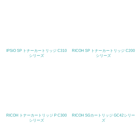
減・リサイクル目標や計画を立てている
生物多様性保全
21.
<L1> 「生物多様性保全」に関する取り組み（例：森林保
全活動＜植林、天然林保護、間伐＞、認証品の購入、原材
IPSiO SP トナーカートリッジ C310
RICOH SP トナーカートリッジ C200
料のトレーサビリティの確認等）を行っている
シリーズ
シリーズ
地域への貢献
22.
<L1> 周辺地域の環境保全活動を行い、自治体や地域団体
の活動に積極的に参加している
RICOH トナーカートリッジ P C300
RICOH SGカートリッジ GC42シリー
3.社会面の取り組み
シリーズ
ズ
23.