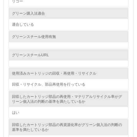
リコー
2.
グリーン購入法適合
環境対応の責任体制を定めている
適合している
3.
グリーンスチール使用有無
環境問題に関する従業員教育を行っている
4.
グリーンスチールURL
自社に関係する主要な環境法規制を把握し、順守している
使用済みカートリッジの回収・再使用・リサイクル
レベル2
回収・リサイクル、部品再使用を行っている
5.
回収したカートリッジ部品の再使用・マテリアルリサイクル率がグ
リーン個入法の判断の基準を満たしているか
環境取り組み体制と成果を定期的に検証して次の活動に活
かしている
はい
6.
回収したカートリッジ部品の再資源化率がグリーン個入法の判断の
基準を満たしているか
従業員が環境方針に基づいて自分の業務の中で行うべき環