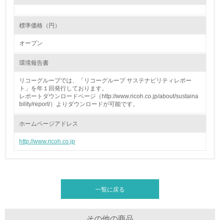
14.
<L2> 購入している製品・サービスの量と種類を把握し、
標準価格（円）
具体的な目標や計画を立てている
オープン
包装・物流
環境報告書
リコーグループでは、「リコーグループ サステナビリティレポー
ト」を年１回発行しております。
非該当（包装・物流を必要とする業務を行っていない）
レポートダウンロードページ（http://www.ricoh.co.jp/about/sustaina
bility/report/）よりダウンロードが可能です。
15.
ホームページアドレス
<L1> 環境負荷ができるだけ小さい包装・梱包を行ってい
る
http://www.ricoh.co.jp
16.
<L2> 環境負荷ができるだけ小さい物流を行っている
一覧に戻る
化学物質
その他の商品