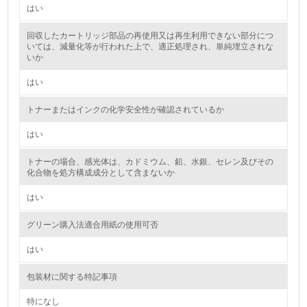
境対策を理解し、実践している
はい
回収したカートリッジ部品の再使用又は再生利用できない部分につ
7.
いては、減量化等が行われた上で、適正処理され、単純埋立されな
いか
環境活動に関する規格やプログラムを導入している
→ 導入している規格名 ISO14000
はい
8.
トナーまたはインクの化学安全性が確認されているか
第三者認証を取得している
はい
2.環境への取り組み
トナーの場合、感光体は、カドミウム、鉛、水銀、セレン及びその
化合物を処方構成成分として含まないか
資源・エネルギー
はい
9.
グリーン購入法適合用紙の使用可否
<L1> 資源（投入原料、水等）とエネルギー（電力、重
はい
油、ガス）の使用量削減の取り組みを行っている
包装材に関する特記事項
10.
特になし