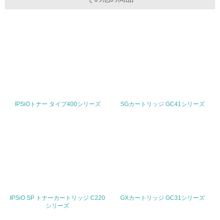
非該当（化学物質を使用していない）
17.
<L1> 化学物質の使用量及び外部（大気・水・土壌）への
排出量削減の取り組みを行っている
18.
<L2> 化学物質の使用量及び外部への排出量を把握し、具
IPSiOトナー タイプ400シリーズ
SGカートリッジ GC41シリーズ
体的な削減目標や計画を立てている
廃棄物
19.
<L1> 廃棄物の発生量の削減及びリサイクルの推進、適正
処理を行っている
IPSiO SP トナーカートリッジ C220
GXカートリッジ GC31シリーズ
20.
シリーズ
<L2> 発生する廃棄物の量と種類を把握し、具体的な削