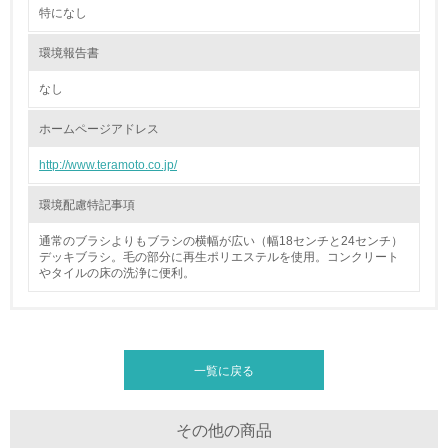
環境配慮型製品・サービスの製造・販売
特になし
環境報告書
11.
なし
<L1> 環境配慮型製品・サービスの製造・販売を積極的に
行っている
ホームページアドレス
12.
http://www.teramoto.co.jp/
<L2> 環境配慮型製品・サービスの製造・販売状況を把握
環境配慮特記事項
し、具体的な販売目標や計画を立てている
通常のブラシよりもブラシの横幅が広い（幅18センチと24センチ）
グリーン購入
デッキブラシ。毛の部分に再生ポリエステルを使用。コンクリート
やタイルの床の洗浄に便利。
13.
<L1> グリーン購入の取り組み方針を有し、グリーン購入
を行っている
一覧に戻る
14.
その他の商品
<L2> 購入している製品・サービスの量と種類を把握し、