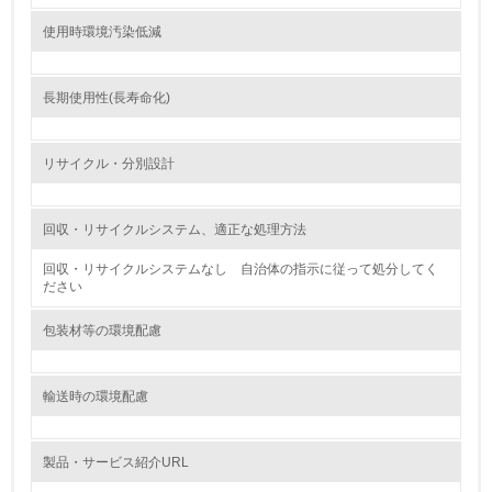
環境対応の責任体制を定めている
使用時環境汚染低減
3.
環境問題に関する従業員教育を行っている
長期使用性(長寿命化)
4.
リサイクル・分別設計
自社に関係する主要な環境法規制を把握し、順守している
レベル2
回収・リサイクルシステム、適正な処理方法
回収・リサイクルシステムなし 自治体の指示に従って処分してく
5.
ださい
環境取り組み体制と成果を定期的に検証して次の活動に活
包装材等の環境配慮
かしている
6.
輸送時の環境配慮
従業員が環境方針に基づいて自分の業務の中で行うべき環
境対策を理解し、実践している
製品・サービス紹介URL
7.