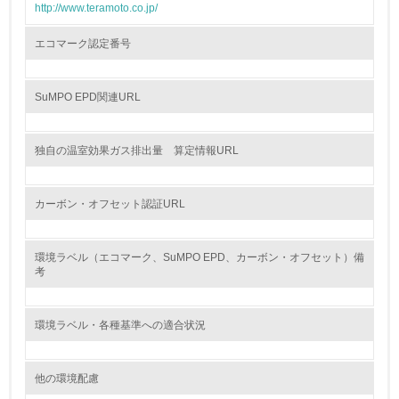
http://www.teramoto.co.jp/
環境活動に関する規格やプログラムを導入している
→ 導入している規格名 ISO14001
エコマーク認定番号
8.
SuMPO EPD関連URL
第三者認証を取得している
独自の温室効果ガス排出量 算定情報URL
2.環境への取り組み
資源・エネルギー
カーボン・オフセット認証URL
9.
環境ラベル（エコマーク、SuMPO EPD、カーボン・オフセット）備
<L1> 資源（投入原料、水等）とエネルギー（電力、重
考
油、ガス）の使用量削減の取り組みを行っている
10.
環境ラベル・各種基準への適合状況
<L2> 資源とエネルギーの使用量の把握をし、具体的な削
減目標や計画を立てている
他の環境配慮