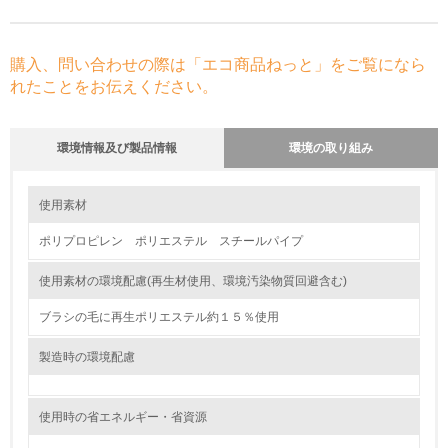
購入、問い合わせの際は「エコ商品ねっと」をご覧になら
れたことをお伝えください。
環境情報及び製品情報
環境の取り組み
環境の取り組み
大気汚染物質に関する取り組み
使用素材
ポリプロピレン ポリエステル スチールパイプ
1.環境取り組み体制
使用素材の環境配慮(再生材使用、環境汚染物質回避含む)
レベル1
ブラシの毛に再生ポリエステル約１５％使用
1.
製造時の環境配慮
環境方針を持っている
2.
使用時の省エネルギー・省資源