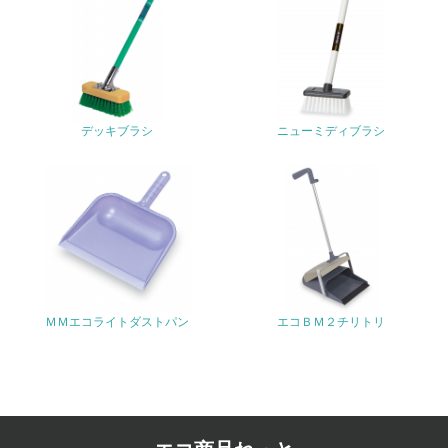
17.
<L1> 化学物質の使用量及び外部（大気・水・土壌）への
排出量削減の取り組みを行っている
18.
デッキブラシ
ニューミディブラシ
<L2> 化学物質の使用量及び外部への排出量を把握し、具
体的な削減目標や計画を立てている
廃棄物
19.
<L1> 廃棄物の発生量の削減及びリサイクルの推進、適正
処理を行っている
ＭＭエコライトダストパン
エコＢＭ２チリトリ
20.
<L2> 発生する廃棄物の量と種類を把握し、具体的な削
減・リサイクル目標や計画を立てている