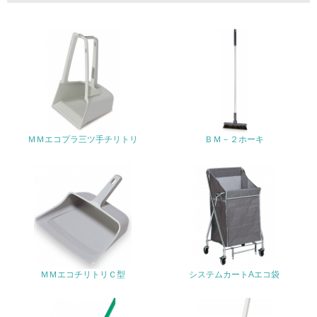
具体的な目標や計画を立てている
包装・物流
非該当（包装・物流を必要とする業務を行っていない）
15.
ＭＭエコプラ三ツ手チリトリ
ＢＭ－２ホーキ
<L1> 環境負荷ができるだけ小さい包装・梱包を行ってい
る
16.
<L2> 環境負荷ができるだけ小さい物流を行っている
化学物質
ＭＭエコチリトリＣ型
システムカートAエコ袋
非該当（化学物質を使用していない）