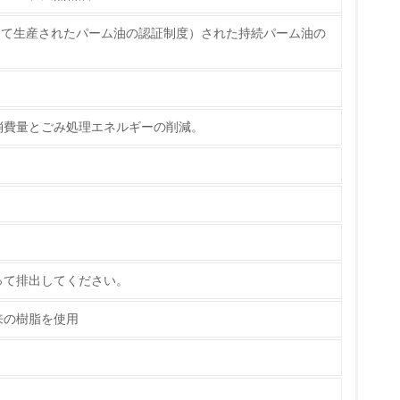
して生産されたパーム油の認証制度）された持続パーム油の
チェック
消費量とごみ処理エネルギーの削減。
って排出してください。
来の樹脂を使用
ている