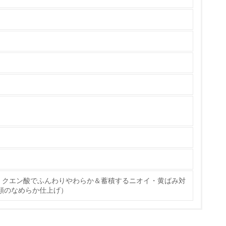
策を理解し、実践している
チェック
ス）の使用量削減の取り組みを行っている
。クエン酸でふんわりやわらか＆蓄積するニオイ・黄ばみ対
標や計画を立てている
類のなめらか仕上げ）
製造・販売