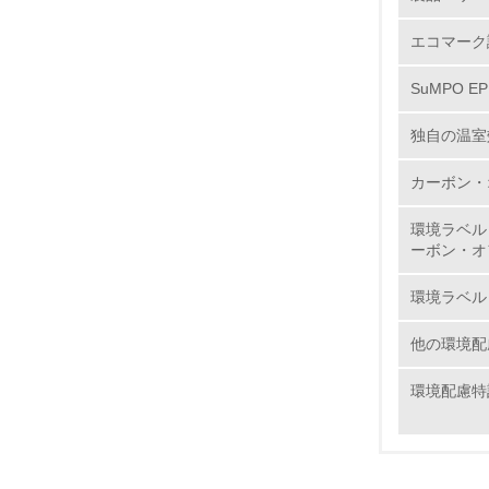
6.
エコマーク
7.
SuMPO E
8.
独自の温室
カーボン・
2.
環境ラベル
No.
ーボン・オ
環境ラベル
他の環境配
9.
環境配慮特
10.