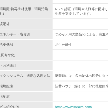
環境配慮(再生材使用、環境汚染
RSPO認証（環境や人権等に配慮
環境取り組み体制
む)
生産を支援 しています。
チェック項目
境配慮
レベル1
エネルギー・省資源
つめかえ用の製品化による、資源
汚染低減
易生分解性
環境方針を持っている
(長寿命化)
環境対応の責任体制を定めている
・分別設計
環境問題に関する従業員教育を行っている
イクルシステム、適正な処理方法
廃棄時には、各自治体の区分に従
自社に関係する主要な環境法規制を把握し、順守している
環境配慮
詰替パウチ（袋）の一部に植物由
レベル2
境配慮
環境取り組み体制と成果を定期的に検証して次の活動に活かし
ビス紹介URL
https://www.saraya.com/