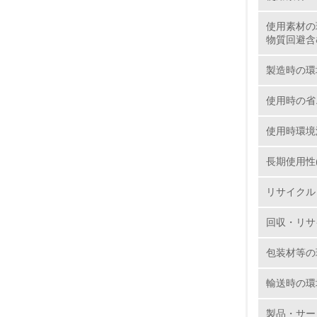
使用素材の
1.
物質回避含
No.
製造時の環
使用時の省
使用時環境
1.
長期使用性
2.
リサイクル
3.
回収・リサ
4.
包装材等の
輸送時の環
5.
製品・サー