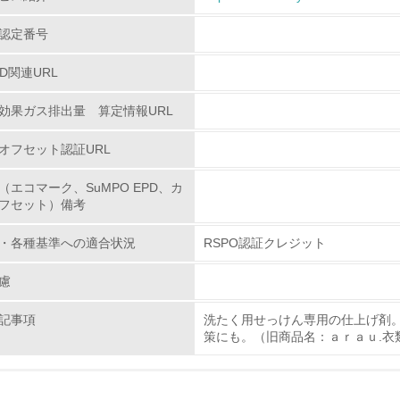
従業員が環境方針に基づいて自分の業務の中で行うべき環境対
認定番号
環境活動に関する規格やプログラムを導入している
PD関連URL
第三者認証を取得している
効果ガス排出量 算定情報URL
オフセット認証URL
環境への取り組み
（エコマーク、SuMPO EPD、カ
チェック項目
フセット）備考
資源・エネルギー
・各種基準への適合状況
RSPO認証クレジット
慮
<L1> 資源（投入原料、水等）とエネルギー（電力、重油、ガ
記事項
洗たく用せっけん専用の仕上げ剤
<L2> 資源とエネルギーの使用量の把握をし、具体的な削減目
策にも。（旧商品名：ａｒａｕ.衣
環境配慮型製品・サービスの