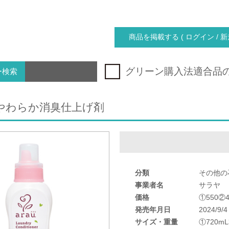
商品を掲載する ( ログイン / 新
グリーン購入法適合品
ー検索
.やわらか消臭仕上げ剤
分類
その他の
事業者名
サラヤ
価格
①550②4
発売年月日
2024/9/4
サイズ・重量
①720m