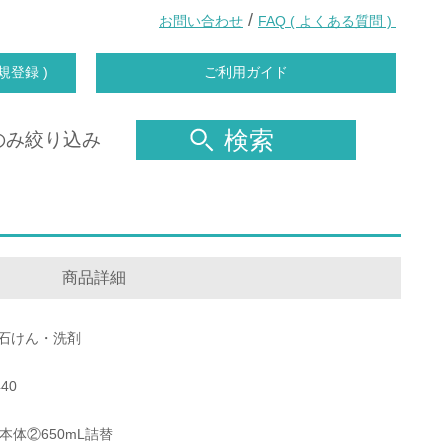
/
お問い合わせ
FAQ ( よくある質問 )
規登録 )
ご利用ガイド
検索
のみ絞り込み
商品詳細
石けん・洗剤
40
L本体②650mL詰替