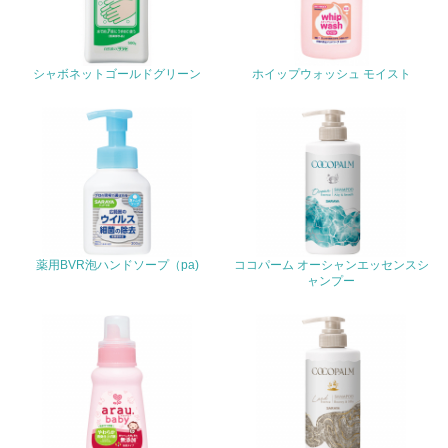
包装・物流
シャボネットゴールドグリーン
ホイップウォッシュ モイスト
非該当（包装・物流を必要とする業務を行っていない）
15.
<L1> 環境負荷ができるだけ小さい包装・梱包を行ってい
る
16.
<L2> 環境負荷ができるだけ小さい物流を行っている
薬用BVR泡ハンドソープ（pa)
ココパーム オーシャンエッセンスシ
ャンプー
化学物質
非該当（化学物質を使用していない）
17.