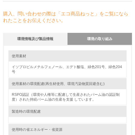
購入、問い合わせの際は「エコ商品ねっと」をご覧になら
れたことをお伝えください。
環境情報及び製品情報
環境の取り組み
環境の取り組み
大気汚染物質に関する取り組み
使用素材
イソプロピルメチルフェノール、エデト酸塩、緑色201号、緑色204
1.環境取り組み体制
号
レベル1
使用素材の環境配慮(再生材使用、環境汚染物質回避含む)
1.
RSPO認証（環境や人権等に配慮して生産されたパーム油の認証制
度）された持続パーム油の生産を支援 しています。
環境方針を持っている
製造時の環境配慮
2.
環境対応の責任体制を定めている
使用時の省エネルギー・省資源