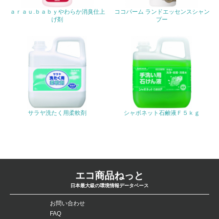
<L1> 化学物質の使用量及び外部（大気・水・土壌）への
ａｒａｕ.ｂａｂｙやわらか消臭仕上
ココパーム ランドエッセンスシャン
排出量削減の取り組みを行っている
げ剤
プー
18.
<L2> 化学物質の使用量及び外部への排出量を把握し、具
体的な削減目標や計画を立てている
廃棄物
19.
サラヤ洗たく用柔軟剤
シャボネット石鹸液Ｆ５ｋｇ
<L1> 廃棄物の発生量の削減及びリサイクルの推進、適正
処理を行っている
20.
<L2> 発生する廃棄物の量と種類を把握し、具体的な削
エコ商品ねっと
減・リサイクル目標や計画を立てている
日本最大級の環境情報データベース
生物多様性保全
お問い合わせ
FAQ