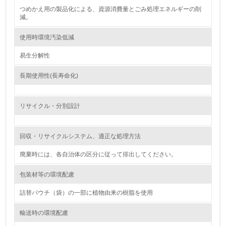
つめかえ用の製品化による、資源消費量とごみ処理エネルギーの削
3.
減。
環境問題に関する従業員教育を行っている
使用時環境汚染低減
4.
易生分解性
自社に関係する主要な環境法規制を把握し、順守している
長期使用性(長寿命化)
レベル2
リサイクル・分別設計
5.
回収・リサイクルシステム、適正な処理方法
環境取り組み体制と成果を定期的に検証して次の活動に活
かしている
廃棄時には、各自治体の区分に従って排出してください。
6.
包装材等の環境配慮
従業員が環境方針に基づいて自分の業務の中で行うべき環
境対策を理解し、実践している
詰替パウチ（袋）の一部に植物由来の樹脂を使用
輸送時の環境配慮
7.