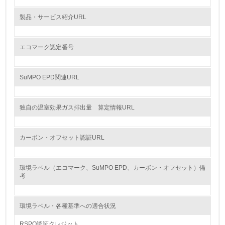
環境活動に関する規格やプログラムを導入している
製品・サービス紹介URL
8.
第三者認証を取得している
エコマーク認定番号
2.環境への取り組み
SuMPO EPD関連URL
資源・エネルギー
独自の温室効果ガス排出量 算定情報URL
9.
<L1> 資源（投入原料、水等）とエネルギー（電力、重
カーボン・オフセット認証URL
油、ガス）の使用量削減の取り組みを行っている
10.
環境ラベル（エコマーク、SuMPO EPD、カーボン・オフセット）備
考
<L2> 資源とエネルギーの使用量の把握をし、具体的な削
減目標や計画を立てている
環境ラベル・各種基準への適合状況
環境配慮型製品・サービスの製造・販売
RSPO認証クレジット