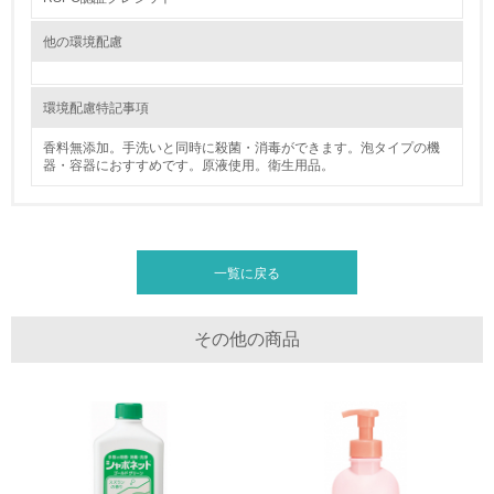
11.
他の環境配慮
<L1> 環境配慮型製品・サービスの製造・販売を積極的に
行っている
環境配慮特記事項
12.
香料無添加。手洗いと同時に殺菌・消毒ができます。泡タイプの機
器・容器におすすめです。原液使用。衛生用品。
<L2> 環境配慮型製品・サービスの製造・販売状況を把握
し、具体的な販売目標や計画を立てている
グリーン購入
一覧に戻る
13.
その他の商品
<L1> グリーン購入の取り組み方針を有し、グリーン購入
を行っている
14.
<L2> 購入している製品・サービスの量と種類を把握し、
具体的な目標や計画を立てている