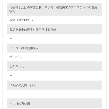
再生材または森林認証材、間伐材、植物由来のプラスチックの使用
レベル2
状況
表紙（再生PP50％）
5.
製品重量中の再生材使用率【参考値】
環境取り組み体制と成果を定期的に検証して次の活動に活
かしている
－
6.
バージン材の使用状況
従業員が環境方針に基づいて自分の業務の中で行うべき環
境対策を理解し、実践している
特になし
白色度（％）
7.
－
環境活動に関する規格やプログラムを導入している
→ 導入している規格名
消耗品の交換・補充
8.
－
第三者認証を取得している
とじ具の再使用