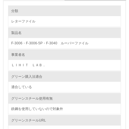
環境の取り組み
大気汚染物質に関する取り組み
分類
レターファイル
1.環境取り組み体制
製品名
レベル1
F-3006・F-3006-5P・F-3040 ルーパーファイル
1.
事業者名
環境方針を持っている
ＬＩＨＩＴ ＬＡＢ．
2.
グリーン購入法適合
環境対応の責任体制を定めている
適合している
3.
グリーンスチール使用有無
環境問題に関する従業員教育を行っている
鉄鋼を使用していないので対象外
4.
グリーンスチールURL
自社に関係する主要な環境法規制を把握し、順守している