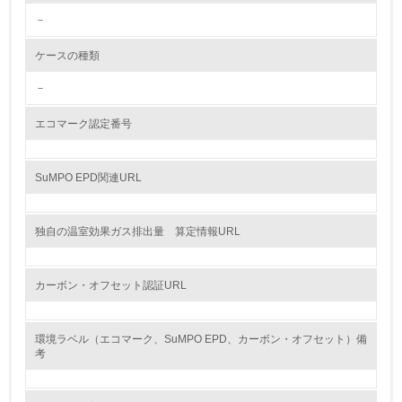
－
<L2> 環境配慮型製品・サービスの製造・販売状況を把握
し、具体的な販売目標や計画を立てている
ケースの種類
グリーン購入
－
13.
エコマーク認定番号
<L1> グリーン購入の取り組み方針を有し、グリーン購入
を行っている
SuMPO EPD関連URL
14.
独自の温室効果ガス排出量 算定情報URL
<L2> 購入している製品・サービスの量と種類を把握し、
具体的な目標や計画を立てている
カーボン・オフセット認証URL
包装・物流
環境ラベル（エコマーク、SuMPO EPD、カーボン・オフセット）備
考
非該当（包装・物流を必要とする業務を行っていない）
15.