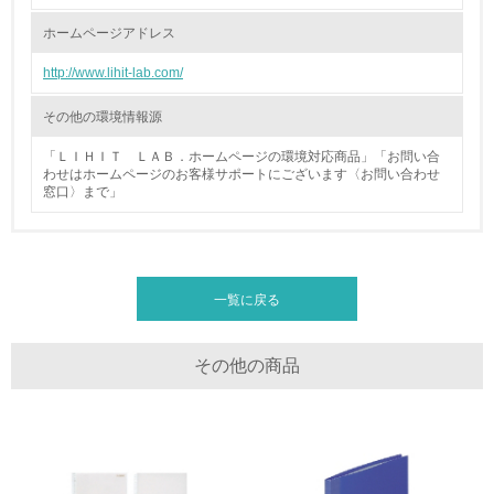
ホームページアドレス
廃棄物
http://www.lihit-lab.com/
19.
その他の環境情報源
<L1> 廃棄物の発生量の削減及びリサイクルの推進、適正
処理を行っている
「ＬＩＨＩＴ ＬＡＢ．ホームページの環境対応商品」「お問い合
わせはホームページのお客様サポートにございます〈お問い合わせ
窓口〉まで」
20.
<L2> 発生する廃棄物の量と種類を把握し、具体的な削
減・リサイクル目標や計画を立てている
一覧に戻る
生物多様性保全
21.
その他の商品
<L1> 「生物多様性保全」に関する取り組み（例：森林保
全活動＜植林、天然林保護、間伐＞、認証品の購入、原材
料のトレーサビリティの確認等）を行っている