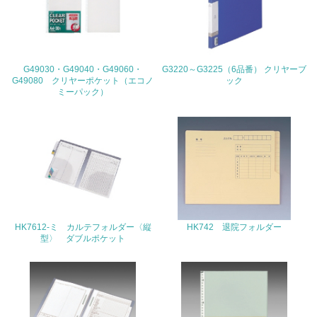
地域への貢献
22.
<L1> 周辺地域の環境保全活動を行い、自治体や地域団体
G49030・G49040・G49060・
G3220～G3225（6品番） クリヤーブ
の活動に積極的に参加している
G49080 クリヤーポケット（エコノ
ック
ミーパック）
3.社会面の取り組み
23.
<L1> 「人権・労働等」に関する方針、規定等を持ってい
る
24.
HK7612-ミ カルテフォルダー〈縦
HK742 退院フォルダー
<L1> 「公正・適正な取引」に関する方針、規定等を持っ
型〉 ダブルポケット
ている
25.
<L1> 「情報セキュリティ」に関する方針、規定等を持っ
ている