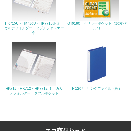
4.環境面・社会面の情報公開他
26.
HK715U・HK716U・HK7716U‐ミ
G49180 クリヤーポケット（20枚パ
カルテフォルダー ダブルファスナー
ック）
<L1> パンフレットやホームページ等で、自社の環境情報
付
を積極的に公開・提供している
27.
<L1> パンフレットやホームページ等で、自社の社会的取
り組みを積極的に公開・提供している
28.
<L2>「２．環境への取り組み」に関する現状の数値や目標
HK711・HK712・HK7712-ミ カル
F-1207 リングファイル（藍）
値を公表している
テフォルダー ダブルポケット
29.
<L2>「３．社会面の取り組み」に関する現状の数値や目標
値を公表している
エコ商品ねっと