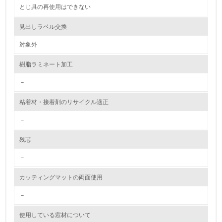
2.環境への取り組み
とじ具の再使用はできない
資源・エネルギー
見出しラベル交換
対象外
9.
樹脂ラミネート加工
<L1> 資源（投入原料、水等）とエネルギー（電力、重
油、ガス）の使用量削減の取り組みを行っている
－
10.
粘着材・接着剤のリサイクル適正
<L2> 資源とエネルギーの使用量の把握をし、具体的な削
－
減目標や計画を立てている
残芯
環境配慮型製品・サービスの製造・販売
－
11.
カッティングマットの両面使用
<L1> 環境配慮型製品・サービスの製造・販売を積極的に
行っている
－
使用している窓材について
12.