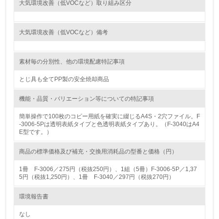
大気環境改善（低VOCなど）取り組み区分
<L1> 環境負荷ができるだけ小さい包装・梱包を行ってい
る
大気環境改善（低VOCなど）備考
16.
素材毎の分別性、他の環境配慮特記事項
<L2> 環境負荷ができるだけ小さい物流を行っている
とじ具も全てPP製の安全焼却商品
化学物質
機能・品質・バリエーション等についての特記事項
簡単操作で100枚のコピー用紙を確実に綴じるA4S・2穴ファイル。F
非該当（化学物質を使用していない）
-3006-5Pは透明表紙タイプと色透明表紙タイプあり。（F-3040はA4
E型です。）
17.
商品の標準価格及び補充・交換用消耗品の型番と価格（円）
<L1> 化学物質の使用量及び外部（大気・水・土壌）への
排出量削減の取り組みを行っている
1冊 F-3006／275円（税抜250円）、1組（5冊）F-3006-5P／1,37
5円（税抜1,250円）、1冊 F-3040／297円（税抜270円）
18.
環境報告書
<L2> 化学物質の使用量及び外部への排出量を把握し、具
体的な削減目標や計画を立てている
なし