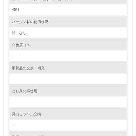
かしている
45%
6.
バージン材の使用状況
従業員が環境方針に基づいて自分の業務の中で行うべき環
境対策を理解し、実践している
特になし
白色度（％）
7.
－
環境活動に関する規格やプログラムを導入している
→ 導入している規格名 ISO14001
消耗品の交換・補充
8.
－
第三者認証を取得している
とじ具の再使用
2.環境への取り組み
－
資源・エネルギー
見出しラベル交換
－
9.