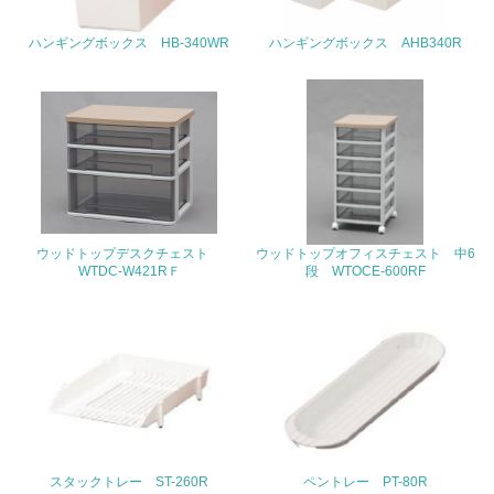
3.社会面の取り組み
ハンギングボックス HB-340WR
ハンギングボックス AHB340R
23.
<L1> 「人権・労働等」に関する方針、規定等を持ってい
る
24.
<L1> 「公正・適正な取引」に関する方針、規定等を持っ
ている
ウッドトップデスクチェスト
ウッドトップオフィスチェスト 中6
WTDC-W421RＦ
段 WTOCE-600RF
25.
<L1> 「情報セキュリティ」に関する方針、規定等を持っ
ている
4.環境面・社会面の情報公開他
26.
<L1> パンフレットやホームページ等で、自社の環境情報
スタックトレー ST-260R
ペントレー PT-80R