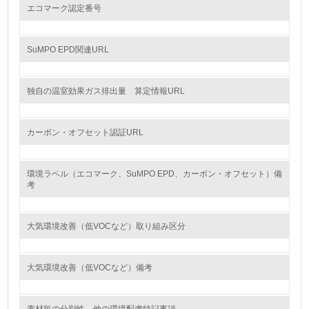
13.
エコマーク認定番号
<L1> グリーン購入の取り組み方針を有し、グリーン購入
を行っている
SuMPO EPD関連URL
14.
独自の温室効果ガス排出量 算定情報URL
<L2> 購入している製品・サービスの量と種類を把握し、
具体的な目標や計画を立てている
カーボン・オフセット認証URL
包装・物流
環境ラベル（エコマーク、SuMPO EPD、カーボン・オフセット）備
考
非該当（包装・物流を必要とする業務を行っていない）
15.
大気環境改善（低VOCなど）取り組み区分
<L1> 環境負荷ができるだけ小さい包装・梱包を行ってい
る
大気環境改善（低VOCなど）備考
16.