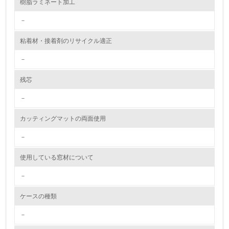
樹脂ラミネート加工
<L1> 資源（投入原料、水等）とエネルギー（電力、重
油、ガス）の使用量削減の取り組みを行っている
－
10.
粘着材・接着剤のリサイクル適正
<L2> 資源とエネルギーの使用量の把握をし、具体的な削
－
減目標や計画を立てている
残芯
環境配慮型製品・サービスの製造・販売
－
11.
カッティングマットの両面使用
<L1> 環境配慮型製品・サービスの製造・販売を積極的に
行っている
－
使用している窓材について
12.
－
<L2> 環境配慮型製品・サービスの製造・販売状況を把握
し、具体的な販売目標や計画を立てている
ケースの種類
グリーン購入
－