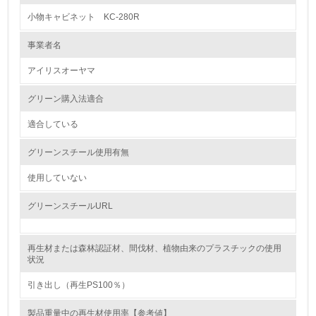
小物キャビネット KC-280R
1.
事業者名
環境方針を持っている
アイリスオーヤマ
2.
グリーン購入法適合
環境対応の責任体制を定めている
適合している
3.
グリーンスチール使用有無
環境問題に関する従業員教育を行っている
使用していない
4.
グリーンスチールURL
自社に関係する主要な環境法規制を把握し、順守している
再生材または森林認証材、間伐材、植物由来のプラスチックの使用
レベル2
状況
引き出し（再生PS100％）
5.
製品重量中の再生材使用率【参考値】
環境取り組み体制と成果を定期的に検証して次の活動に活