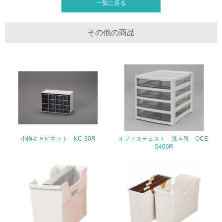
一覧に戻る
処理を行っている
20.
その他の商品
<L2> 発生する廃棄物の量と種類を把握し、具体的な削
減・リサイクル目標や計画を立てている
生物多様性保全
21.
<L1> 「生物多様性保全」に関する取り組み（例：森林保
全活動＜植林、天然林保護、間伐＞、認証品の購入、原材
料のトレーサビリティの確認等）を行っている
小物キャビネット KC-30R
オフィスチェスト 浅４段 OCE-
S400R
地域への貢献
22.
<L1> 周辺地域の環境保全活動を行い、自治体や地域団体
の活動に積極的に参加している