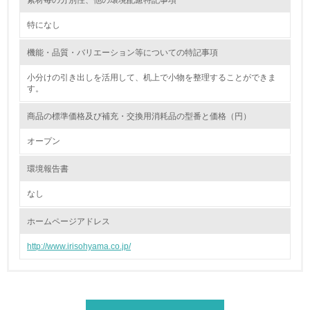
素材毎の分別性、他の環境配慮特記事項
<L2> 環境負荷ができるだけ小さい物流を行っている
特になし
化学物質
機能・品質・バリエーション等についての特記事項
小分けの引き出しを活用して、机上で小物を整理することができま
非該当（化学物質を使用していない）
す。
17.
商品の標準価格及び補充・交換用消耗品の型番と価格（円）
<L1> 化学物質の使用量及び外部（大気・水・土壌）への
オープン
排出量削減の取り組みを行っている
環境報告書
18.
なし
<L2> 化学物質の使用量及び外部への排出量を把握し、具
体的な削減目標や計画を立てている
ホームページアドレス
http://www.irisohyama.co.jp/
廃棄物
19.
<L1> 廃棄物の発生量の削減及びリサイクルの推進、適正