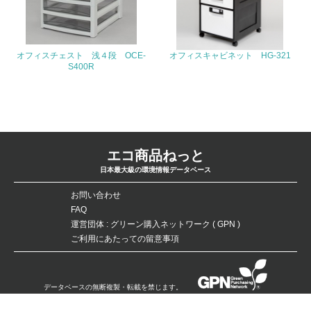
4.環境面・社会面の情報公開他
26.
オフィスチェスト 浅４段 OCE-
オフィスキャビネット HG-321
<L1> パンフレットやホームページ等で、自社の環境情報
S400R
を積極的に公開・提供している
27.
<L1> パンフレットやホームページ等で、自社の社会的取
り組みを積極的に公開・提供している
エコ商品ねっと
28.
日本最大級の環境情報データベース
<L2>「２．環境への取り組み」に関する現状の数値や目標
お問い合わせ
値を公表している
FAQ
運営団体 : グリーン購入ネットワーク ( GPN )
29.
ご利用にあたっての留意事項
<L2>「３．社会面の取り組み」に関する現状の数値や目標
値を公表している
データベースの無断複製・転載を禁じます。
Copyright：©Green Purchasing Network（GPN） All Rights Reserved.
5.サプライヤーへの取り組み