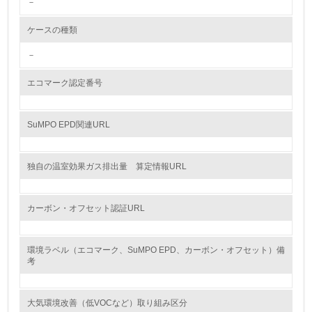
－
<L2> 環境配慮型製品・サービスの製造・販売状況を把握
し、具体的な販売目標や計画を立てている
ケースの種類
グリーン購入
－
13.
エコマーク認定番号
<L1> グリーン購入の取り組み方針を有し、グリーン購入
を行っている
SuMPO EPD関連URL
14.
独自の温室効果ガス排出量 算定情報URL
<L2> 購入している製品・サービスの量と種類を把握し、
具体的な目標や計画を立てている
カーボン・オフセット認証URL
包装・物流
環境ラベル（エコマーク、SuMPO EPD、カーボン・オフセット）備
考
非該当（包装・物流を必要とする業務を行っていない）
15.
大気環境改善（低VOCなど）取り組み区分