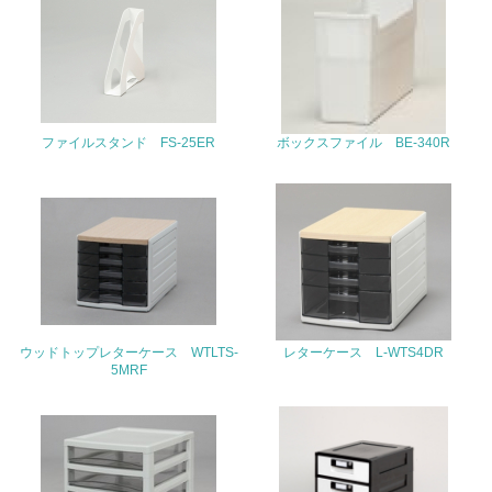
22.
<L1> 周辺地域の環境保全活動を行い、自治体や地域団体
の活動に積極的に参加している
ファイルスタンド FS-25ER
ボックスファイル BE-340R
3.社会面の取り組み
23.
<L1> 「人権・労働等」に関する方針、規定等を持ってい
る
24.
<L1> 「公正・適正な取引」に関する方針、規定等を持っ
ている
ウッドトップレターケース WTLTS-
レターケース L-WTS4DR
5MRF
25.
<L1> 「情報セキュリティ」に関する方針、規定等を持っ
ている