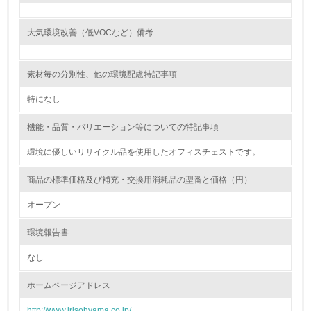
<L1> 環境負荷ができるだけ小さい包装・梱包を行ってい
る
大気環境改善（低VOCなど）備考
16.
素材毎の分別性、他の環境配慮特記事項
<L2> 環境負荷ができるだけ小さい物流を行っている
特になし
化学物質
機能・品質・バリエーション等についての特記事項
環境に優しいリサイクル品を使用したオフィスチェストです。
非該当（化学物質を使用していない）
商品の標準価格及び補充・交換用消耗品の型番と価格（円）
17.
オープン
<L1> 化学物質の使用量及び外部（大気・水・土壌）への
排出量削減の取り組みを行っている
環境報告書
18.
なし
<L2> 化学物質の使用量及び外部への排出量を把握し、具
ホームページアドレス
体的な削減目標や計画を立てている
http://www.irisohyama.co.jp/