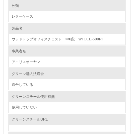
環境の取り組み
大気汚染物質に関する取り組み
分類
レターケース
1.環境取り組み体制
製品名
レベル1
ウッドトップオフィスチェスト 中6段 WTOCE-600RF
1.
事業者名
環境方針を持っている
アイリスオーヤマ
2.
グリーン購入法適合
環境対応の責任体制を定めている
適合している
3.
グリーンスチール使用有無
環境問題に関する従業員教育を行っている
使用していない
4.
グリーンスチールURL
自社に関係する主要な環境法規制を把握し、順守している