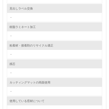
資源・エネルギー
見出しラベル交換
－
9.
樹脂ラミネート加工
<L1> 資源（投入原料、水等）とエネルギー（電力、重
油、ガス）の使用量削減の取り組みを行っている
－
10.
粘着材・接着剤のリサイクル適正
<L2> 資源とエネルギーの使用量の把握をし、具体的な削
－
減目標や計画を立てている
残芯
環境配慮型製品・サービスの製造・販売
－
11.
カッティングマットの両面使用
<L1> 環境配慮型製品・サービスの製造・販売を積極的に
行っている
－
使用している窓材について
12.