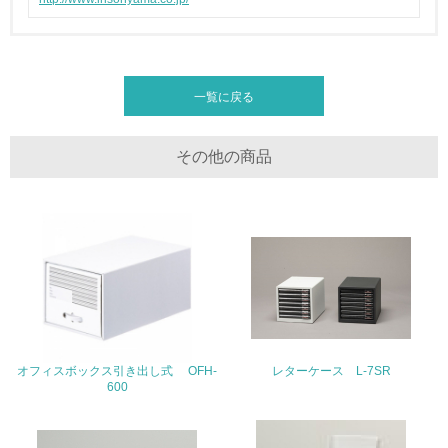
廃棄物
19.
一覧に戻る
<L1> 廃棄物の発生量の削減及びリサイクルの推進、適正
処理を行っている
その他の商品
20.
<L2> 発生する廃棄物の量と種類を把握し、具体的な削
減・リサイクル目標や計画を立てている
生物多様性保全
21.
<L1> 「生物多様性保全」に関する取り組み（例：森林保
全活動＜植林、天然林保護、間伐＞、認証品の購入、原材
オフィスボックス引き出し式 OFH-
レターケース L-7SR
料のトレーサビリティの確認等）を行っている
600
地域への貢献