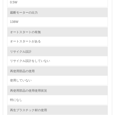
0.5W
5.
裁断モーターの出力
環境取り組み体制と成果を定期的に検証して次の活動に活
かしている
138W
6.
オートスタートの有無
従業員が環境方針に基づいて自分の業務の中で行うべき環
オートスタートがある
境対策を理解し、実践している
リサイクル設計
7.
リサイクル設計をしていない
環境活動に関する規格やプログラムを導入している
→ 導入している規格名 ISO14001
再使用部品の使用
8.
使用していない
第三者認証を取得している
再使用部品の使用使用状況
特になし
2.環境への取り組み
再生プラスチック材の使用
資源・エネルギー