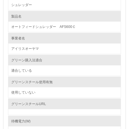
シュレッダー
1.環境取り組み体制
製品名
レベル1
オートフィードシュレッダー AFS600Ｃ
1.
事業者名
環境方針を持っている
アイリスオーヤマ
2.
グリーン購入法適合
環境対応の責任体制を定めている
適合している
3.
グリーンスチール使用有無
環境問題に関する従業員教育を行っている
使用していない
4.
グリーンスチールURL
自社に関係する主要な環境法規制を把握し、順守している
待機電力(W)
レベル2