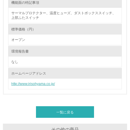
機能面の特記事項
16.
サーマルプロテクター、温度ヒューズ、ダストボックススイッチ、
上部ふたスイッチ
<L2> 環境負荷ができるだけ小さい物流を行っている
標準価格（円）
化学物質
オープン
環境報告書
非該当（化学物質を使用していない）
なし
17.
ホームページアドレス
<L1> 化学物質の使用量及び外部（大気・水・土壌）への
排出量削減の取り組みを行っている
http://www.irisohyama.co.jp/
18.
<L2> 化学物質の使用量及び外部への排出量を把握し、具
体的な削減目標や計画を立てている
一覧に戻る
廃棄物
その他の商品