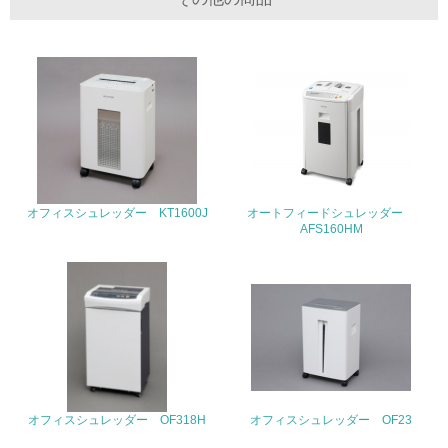
19.
<L1> 廃棄物の発生量の削減及びリサイクルの推進、適正
処理を行っている
20.
<L2> 発生する廃棄物の量と種類を把握し、具体的な削
減・リサイクル目標や計画を立てている
オフィスシュレッダー KT1600J
オートフィードシュレッダー
生物多様性保全
AFS160HM
21.
<L1> 「生物多様性保全」に関する取り組み（例：森林保
全活動＜植林、天然林保護、間伐＞、認証品の購入、原材
料のトレーサビリティの確認等）を行っている
地域への貢献
オフィスシュレッダー OF318H
オフィスシュレッダー OF23
22.