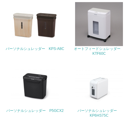
<L1> 周辺地域の環境保全活動を行い、自治体や地域団体
の活動に積極的に参加している
3.社会面の取り組み
23.
パーソナルシュレッダー KPS-A8C
オートフィードシュレッダー
<L1> 「人権・労働等」に関する方針、規定等を持ってい
KTF60C
る
24.
<L1> 「公正・適正な取引」に関する方針、規定等を持っ
ている
25.
<L1> 「情報セキュリティ」に関する方針、規定等を持っ
パーソナルシュレッダー P5GCX2
パーソナルシュレッダー
ている
KP6HS75C
4.環境面・社会面の情報公開他