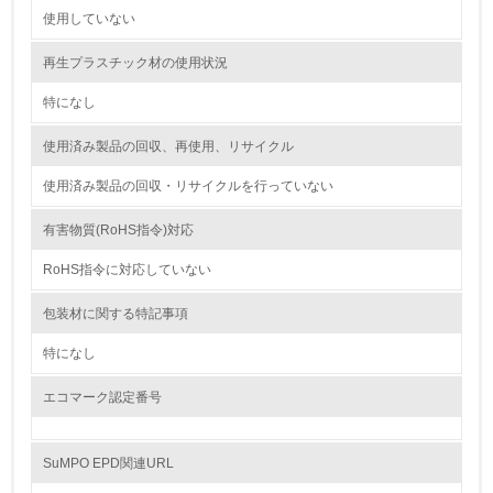
使用していない
9.
再生プラスチック材の使用状況
<L1> 資源（投入原料、水等）とエネルギー（電力、重
油、ガス）の使用量削減の取り組みを行っている
特になし
10.
使用済み製品の回収、再使用、リサイクル
使用済み製品の回収・リサイクルを行っていない
<L2> 資源とエネルギーの使用量の把握をし、具体的な削
減目標や計画を立てている
有害物質(RoHS指令)対応
環境配慮型製品・サービスの製造・販売
RoHS指令に対応していない
11.
包装材に関する特記事項
<L1> 環境配慮型製品・サービスの製造・販売を積極的に
特になし
行っている
エコマーク認定番号
12.
<L2> 環境配慮型製品・サービスの製造・販売状況を把握
SuMPO EPD関連URL
し、具体的な販売目標や計画を立てている