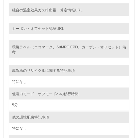
グリーン購入
独自の温室効果ガス排出量 算定情報URL
13.
カーボン・オフセット認証URL
<L1> グリーン購入の取り組み方針を有し、グリーン購入
を行っている
環境ラベル（エコマーク、SuMPO EPD、カーボン・オフセット）備
考
14.
<L2> 購入している製品・サービスの量と種類を把握し、
具体的な目標や計画を立てている
裁断紙のリサイクルに関する特記事項
特になし
包装・物流
低電力モード・オフモードへの移行時間
5分
非該当（包装・物流を必要とする業務を行っていない）
他の環境配慮特記事項
15.
特になし
<L1> 環境負荷ができるだけ小さい包装・梱包を行ってい
る