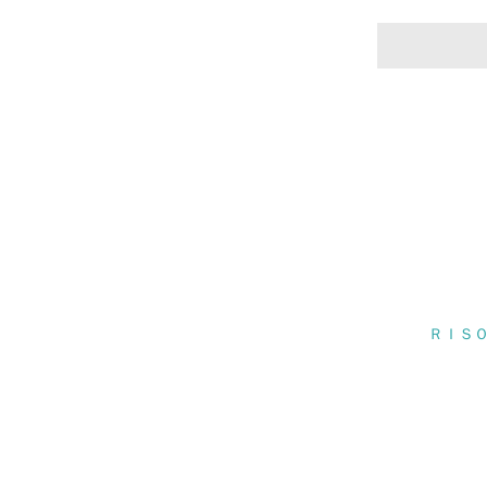
17.
18.
19.
20.
ＲＩＳＯ
21.