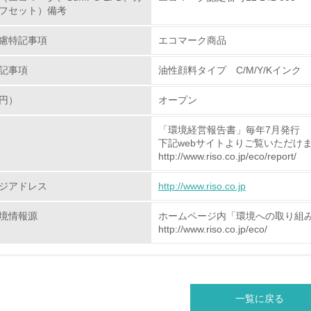
フセット）備考
<L2> 環境配慮型製品・サービスの製造・販売状況を把握し、
慮特記事項
エコマーク商品
グリーン購入
記事項
油性顔料タイプ C/M/Y/Kインク 
<L1> グリーン購入の取り組み方針を有し、グリーン購入を行っ
円）
オープン
<L2> 購入している製品・サービスの量と種類を把握し、具体
「環境経営報告書」毎年7月発行
下記webサイトよりご覧いただけ
包装・物流
http://www.riso.co.jp/eco/report/
ジアドレス
http://www.riso.co.jp
非該当（包装・物流を必要とする業務を行っていない）
境情報源
ホームページ内「環境への取り組
<L1> 環境負荷ができるだけ小さい包装・梱包を行っている
http://www.riso.co.jp/eco/
<L2> 環境負荷ができるだけ小さい物流を行っている
化学物質
一覧に戻る