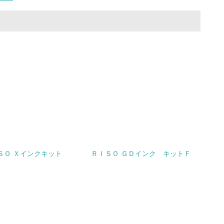
量削減の取り組みを行っている
な削減目標や計画を立てている
を行っている
サイクル目標や計画を立てている
ＳＯ Ｘインクキット
ＲＩＳＯ ＧＤインク キットＦ
動＜植林、天然林保護、間伐＞、認証品の