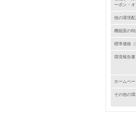
ーボン・オ
12.
他の環境配
機能面の特
13.
標準価格（
14.
環境報告書
ホームペー
その他の環
15.
16.