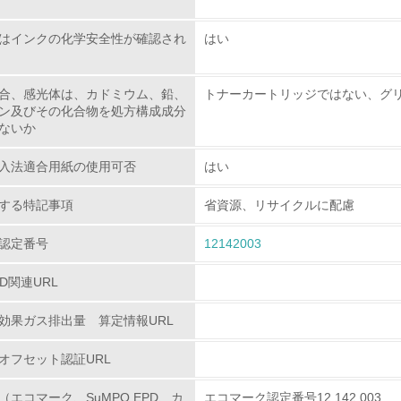
環境活動に関する規格やプログラムを導入している
→ 導入している規格名
はインクの化学安全性が確認され
はい
第三者認証を取得している
合、感光体は、カドミウム、鉛、
トナーカートリッジではない、グ
ン及びその化合物を処方構成成分
環境への取り組み
ないか
チェック項目
入法適合用紙の使用可否
はい
資源・エネルギー
する特記事項
省資源、リサイクルに配慮
認定番号
<L1> 資源（投入原料、水等）とエネルギー（電力、重油、ガ
12142003
PD関連URL
<L2> 資源とエネルギーの使用量の把握をし、具体的な削減目
効果ガス排出量 算定情報URL
環境配慮型製品・サービスの
オフセット認証URL
<L1> 環境配慮型製品・サービスの製造・販売を積極的に行って
（エコマーク、SuMPO EPD、カ
エコマーク認定番号12 142 003