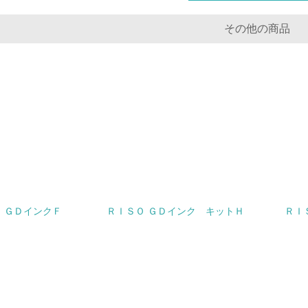
非該当（化学物質を使用していない）
その他の商品
<L1> 化学物質の使用量及び外部（大気・水・土壌）への排出
<L2> 化学物質の使用量及び外部への排出量を把握し、具体的
廃棄物
<L1> 廃棄物の発生量の削減及びリサイクルの推進、適正処理
<L2> 発生する廃棄物の量と種類を把握し、具体的な削減・リ
 ＧＤインクＦ
ＲＩＳＯ ＧＤインク キットＨ
ＲＩ
生物多様性保全
<L1> 「生物多様性保全」に関する取り組み（例：森林保全活
購入、原材料のトレーサビリティの確認等）を行っている
地域への貢献