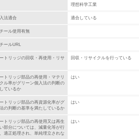
理想科学工業
チェック項目
入法適合
適合している
レベル1
チール使用有無
環境方針を持っている
チールURL
環境対応の責任体制を定めている
ートリッジの回収・再使用・リサ
回収・リサイクルを行っている
環境問題に関する従業員教育を行っている
ートリッジ部品の再使用・マテリ
はい
自社に関係する主要な環境法規制を把握し、順守している
クル率がグリーン個入法の判断の
しているか
レベル2
ートリッジ部品の再資源化率がグ
はい
法の判断の基準を満たしているか
環境取り組み体制と成果を定期的に検証して次の活動に活かし
ートリッジ部品の再使用又は再生
はい
従業員が環境方針に基づいて自分の業務の中で行うべき環境対
い部分については、減量化等が行
、適正処理され、単純埋立されな