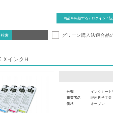
商品を掲載する ( ログイン / 新
グリーン購入法適合品
ー検索
ＥＸインクH
分類
インクカート
事業者名
理想科学工業
価格
オープン