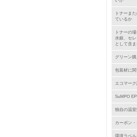
いか
7.
トナーまた
ているか
8.
トナーの場
水銀、セレ
2.
として含ま
No.
グリーン購
包装材に関
9.
エコマーク
SuMPO E
10.
独自の温室
カーボン・
11.
環境ラベル