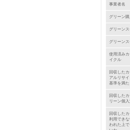
事業者名
No.
グリーン購
グリーンス
1.
グリーンス
2.
使用済みカ
イクル
3.
回収したカ
4.
アルリサイ
基準を満た
回収したカ
リーン個入
5.
回収したカ
6.
利用できな
われた上で