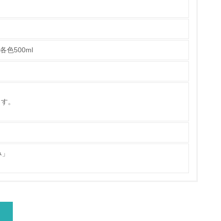
具体的な販売目標や計画を立てている
各色500ml
ている
的な目標や計画を立てている
ます。
み」