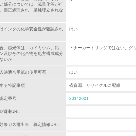
従業員が環境方針に基づいて自分の業務の中で行うべき環境対
い部分については、減量化等が行
、適正処理され、単純埋立されな
環境活動に関する規格やプログラムを導入している
→ 導入している規格名
はインクの化学安全性が確認され
はい
第三者認証を取得している
合、感光体は、カドミウム、鉛、
トナーカートリッジではない、グ
ン及びその化合物を処方構成成分
環境への取り組み
ないか
チェック項目
入法適合用紙の使用可否
はい
資源・エネルギー
する特記事項
省資源、リサイクルに配慮
認定番号
<L1> 資源（投入原料、水等）とエネルギー（電力、重油、ガ
20142001
PD関連URL
<L2> 資源とエネルギーの使用量の把握をし、具体的な削減目
効果ガス排出量 算定情報URL
環境配慮型製品・サービスの