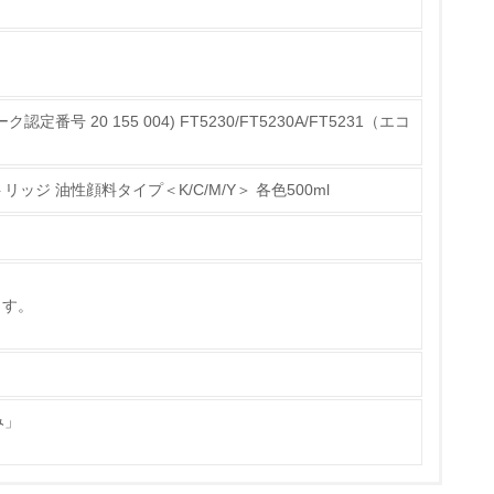
いる
具体的な販売目標や計画を立てている
認定番号 20 155 004) FT5230/FT5230A/FT5231（エコ
ジ 油性顔料タイプ＜K/C/M/Y＞ 各色500ml
ている
的な目標や計画を立てている
ます。
み」