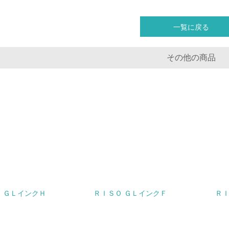
化学物質
一覧に戻る
非該当（化学物質を使用していない）
その他の商品
<L1> 化学物質の使用量及び外部（大気・水・土壌）への排出
<L2> 化学物質の使用量及び外部への排出量を把握し、具体的
廃棄物
<L1> 廃棄物の発生量の削減及びリサイクルの推進、適正処理
<L2> 発生する廃棄物の量と種類を把握し、具体的な削減・リ
生物多様性保全
 ＧＬインクＨ
ＲＩＳＯ ＧＬインクＦ
ＲＩ
<L1> 「生物多様性保全」に関する取り組み（例：森林保全活
購入、原材料のトレーサビリティの確認等）を行っている