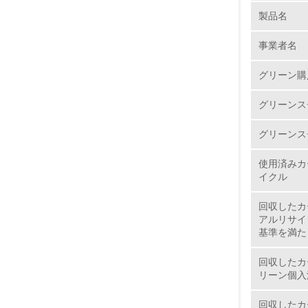
製品名
1.
事業者名
No.
グリーン購
グリーンス
1.
グリーンス
2.
使用済みカ
イクル
3.
回収したカ
4.
アルリサイ
基準を満た
回収したカ
リーン個入
5.
回収したカ