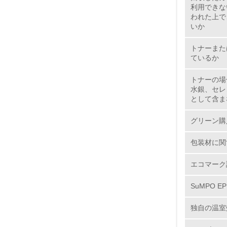
6.
利用できな
われた上で
いか
7.
トナーまた
ているか
8.
トナーの場
水銀、セレ
2.
として含ま
No.
グリーン購
包装材に関
9.
エコマーク
SuMPO E
10.
独自の温室