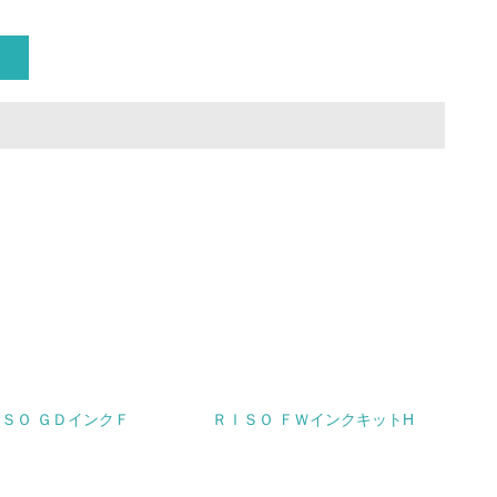
量削減の取り組みを行っている
な削減目標や計画を立てている
を行っている
サイクル目標や計画を立てている
ＳＯ ＧＤインクＦ
ＲＩＳＯ ＦＷインクキットH
動＜植林、天然林保護、間伐＞、認証品の