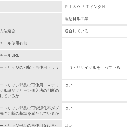
ＲＩＳＯ ＦＴインクＨ
環境取り組み体制
理想科学工業
チェック項目
入法適合
適合している
レベル1
チール使用有無
環境方針を持っている
チールURL
環境対応の責任体制を定めている
ートリッジの回収・再使用・リサ
回収・リサイクルを行っている
環境問題に関する従業員教育を行っている
ートリッジ部品の再使用・マテリ
はい
自社に関係する主要な環境法規制を把握し、順守している
クル率がグリーン個入法の判断の
しているか
レベル2
ートリッジ部品の再資源化率がグ
はい
法の判断の基準を満たしているか
環境取り組み体制と成果を定期的に検証して次の活動に活かし
ートリッジ部品の再使用又は再生
はい