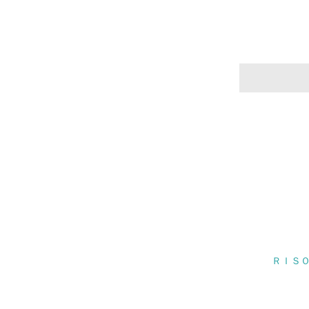
17.
18.
19.
20.
ＲＩＳＯ
21.