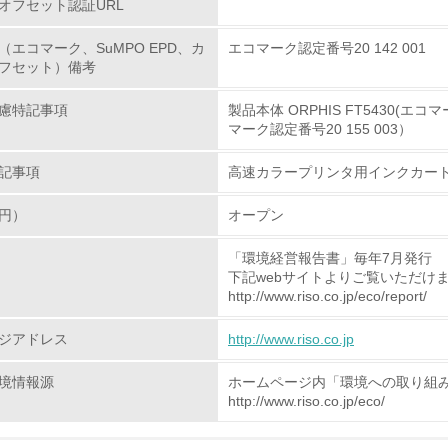
オフセット認証URL
<L1> 環境配慮型製品・サービスの製造・販売を積極的に行って
（エコマーク、SuMPO EPD、カ
エコマーク認定番号20 142 001
フセット）備考
<L2> 環境配慮型製品・サービスの製造・販売状況を把握し、
慮特記事項
製品本体 ORPHIS FT5430(エコマーク
グリーン購入
マーク認定番号20 155 003）
記事項
高速カラープリンタ用インクカートリッ
<L1> グリーン購入の取り組み方針を有し、グリーン購入を行っ
円）
オープン
<L2> 購入している製品・サービスの量と種類を把握し、具体
「環境経営報告書」毎年7月発行
包装・物流
下記webサイトよりご覧いただけ
http://www.riso.co.jp/eco/report/
非該当（包装・物流を必要とする業務を行っていない）
ジアドレス
http://www.riso.co.jp
<L1> 環境負荷ができるだけ小さい包装・梱包を行っている
境情報源
ホームページ内「環境への取り組
http://www.riso.co.jp/eco/
<L2> 環境負荷ができるだけ小さい物流を行っている