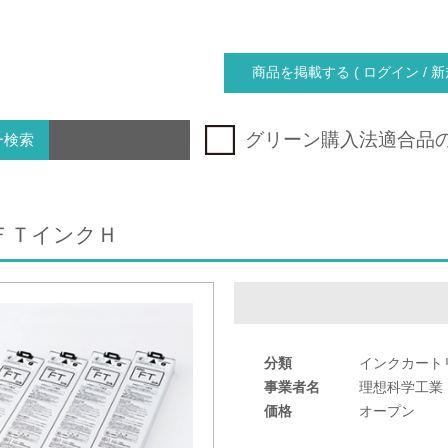
商品を掲載する ( ログイン / 新
グリーン購入法適合品
ー検索
ＦＴインクＨ
分類
インクカート
事業者名
理想科学工業
価格
オープン