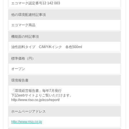
エコマーク認定番号12 142 003
13.
他の環境配慮特記事項
<L1> グリーン購入の取り組み方針を有し、グリーン購入
エコマーク商品
を行っている
機能面の特記事項
14.
油性顔料タイプ C/M/Y/Kインク 各色500ml
<L2> 購入している製品・サービスの量と種類を把握し、
具体的な目標や計画を立てている
標準価格（円）
包装・物流
オープン
環境報告書
非該当（包装・物流を必要とする業務を行っていない）
「環境経営報告書」毎年7月発行
下記webサイトよりご覧いただけます。
15.
http://www.riso.co.jp/eco/report/
<L1> 環境負荷ができるだけ小さい包装・梱包を行ってい
ホームページアドレス
る
http://www.riso.co.jp
16.