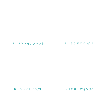
<L1> 廃棄物の発生量の削減及びリサイクルの推進、適正
処理を行っている
20.
<L2> 発生する廃棄物の量と種類を把握し、具体的な削
減・リサイクル目標や計画を立てている
生物多様性保全
ＲＩＳＯ Ｘインクキット
ＲＩＳＯ ＥＸインクＡ
21.
<L1> 「生物多様性保全」に関する取り組み（例：森林保
全活動＜植林、天然林保護、間伐＞、認証品の購入、原材
料のトレーサビリティの確認等）を行っている
地域への貢献
ＲＩＳＯ ＧＬインクC
ＲＩＳＯ ＦＷインクA
22.
<L1> 周辺地域の環境保全活動を行い、自治体や地域団体
の活動に積極的に参加している