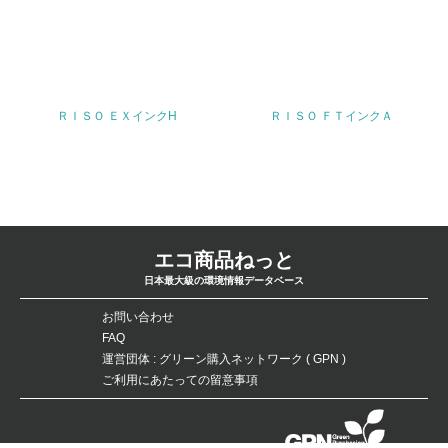
3.社会面の取り組み
23.
ＲＩＳＯ ＥＸインクH
ＲＩＳＯ ＦＴインクＡ
<L1> 「人権・労働等」に関する方針、規定等を持ってい
る
24.
<L1> 「公正・適正な取引」に関する方針、規定等を持っ
ている
エコ商品ねっと
25.
日本最大級の環境情報データベース
<L1> 「情報セキュリティ」に関する方針、規定等を持っ
お問い合わせ
ている
FAQ
運営団体 : グリーン購入ネットワーク ( GPN )
4.環境面・社会面の情報公開他
ご利用にあたっての留意事項
26.