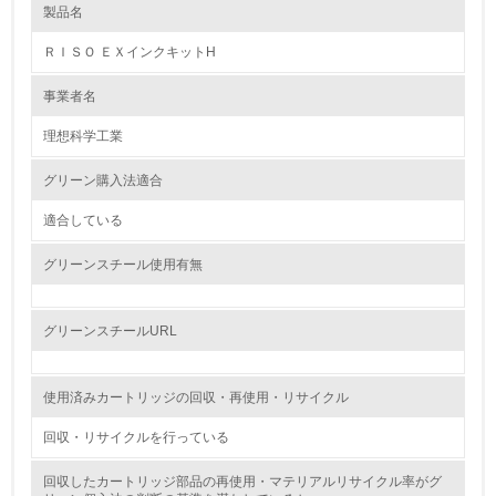
製品名
レベル1
ＲＩＳＯ ＥＸインクキットH
1.
事業者名
環境方針を持っている
理想科学工業
2.
グリーン購入法適合
環境対応の責任体制を定めている
適合している
3.
グリーンスチール使用有無
環境問題に関する従業員教育を行っている
4.
グリーンスチールURL
自社に関係する主要な環境法規制を把握し、順守している
使用済みカートリッジの回収・再使用・リサイクル
レベル2
回収・リサイクルを行っている
5.
回収したカートリッジ部品の再使用・マテリアルリサイクル率がグ