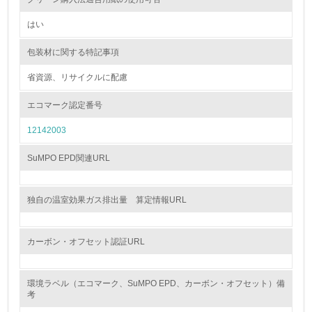
<L1> 資源（投入原料、水等）とエネルギー（電力、重
はい
油、ガス）の使用量削減の取り組みを行っている
包装材に関する特記事項
10.
省資源、リサイクルに配慮
<L2> 資源とエネルギーの使用量の把握をし、具体的な削
減目標や計画を立てている
エコマーク認定番号
12142003
環境配慮型製品・サービスの製造・販売
SuMPO EPD関連URL
11.
<L1> 環境配慮型製品・サービスの製造・販売を積極的に
独自の温室効果ガス排出量 算定情報URL
行っている
12.
カーボン・オフセット認証URL
<L2> 環境配慮型製品・サービスの製造・販売状況を把握
し、具体的な販売目標や計画を立てている
環境ラベル（エコマーク、SuMPO EPD、カーボン・オフセット）備
考
グリーン購入