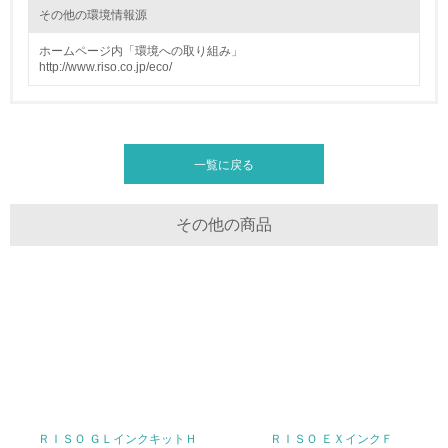
その他の環境情報源
<L2> 環境負荷ができるだけ小さい物流を行っている
ホームページ内「環境への取り組み」
http://www.riso.co.jp/eco/
化学物質
非該当（化学物質を使用していない）
一覧に戻る
17.
<L1> 化学物質の使用量及び外部（大気・水・土壌）への
その他の商品
排出量削減の取り組みを行っている
18.
<L2> 化学物質の使用量及び外部への排出量を把握し、具
体的な削減目標や計画を立てている
廃棄物
19.
ＲＩＳＯ ＧＬインクキットＨ
ＲＩＳＯ ＥＸインクＦ