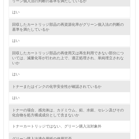
リーン個入法の判断の基準を満たしているか
環境取り組み体制と成果を定期的に検証して次の活動に活
かしている
はい
6.
回収したカートリッジ部品の再資源化率がグリーン個入法の判断の
基準を満たしているか
従業員が環境方針に基づいて自分の業務の中で行うべき環
境対策を理解し、実践している
はい
回収したカートリッジ部品の再使用又は再生利用できない部分につ
7.
いては、減量化等が行われた上で、適正処理され、単純埋立されな
いか
環境活動に関する規格やプログラムを導入している
→ 導入している規格名
はい
8.
トナーまたはインクの化学安全性が確認されているか
第三者認証を取得している
はい
2.環境への取り組み
トナーの場合、感光体は、カドミウム、鉛、水銀、セレン及びその
化合物を処方構成成分として含まないか
資源・エネルギー
トナーカートリッジではない、グリーン購入法対象外
9.
グリーン購入法適合用紙の使用可否