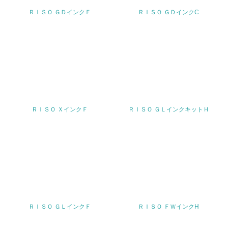
<L1> 廃棄物の発生量の削減及びリサイクルの推進、適正
ＲＩＳＯ ＧＤインクＦ
ＲＩＳＯ ＧＤインクC
処理を行っている
20.
<L2> 発生する廃棄物の量と種類を把握し、具体的な削
減・リサイクル目標や計画を立てている
生物多様性保全
ＲＩＳＯ ＸインクＦ
ＲＩＳＯ ＧＬインクキットＨ
21.
<L1> 「生物多様性保全」に関する取り組み（例：森林保
全活動＜植林、天然林保護、間伐＞、認証品の購入、原材
料のトレーサビリティの確認等）を行っている
地域への貢献
22.
ＲＩＳＯ ＧＬインクＦ
ＲＩＳＯ ＦＷインクH
<L1> 周辺地域の環境保全活動を行い、自治体や地域団体