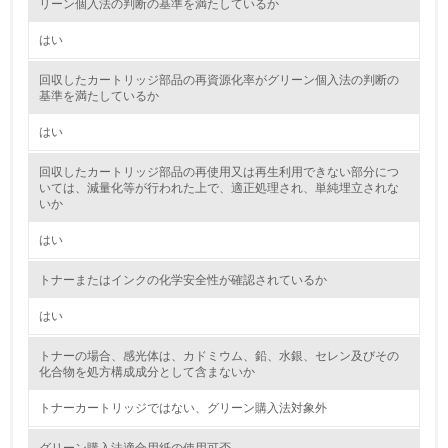
リーン個入法の判断の基準を満たしているか
環境取り組み体制と成果を定期的に検証して次の活動に活
かしている
はい
6.
回収したカートリッジ部品の再資源化率がグリーン個入法の判断の
基準を満たしているか
従業員が環境方針に基づいて自分の業務の中で行うべき環
境対策を理解し、実践している
はい
回収したカートリッジ部品の再使用又は再生利用できない部分につ
7.
いては、減量化等が行われた上で、適正処理され、単純埋立されな
いか
環境活動に関する規格やプログラムを導入している
→ 導入している規格名
はい
8.
トナーまたはインクの化学安全性が確認されているか
第三者認証を取得している
はい
2.環境への取り組み
トナーの場合、感光体は、カドミウム、鉛、水銀、セレン及びその
化合物を処方構成成分として含まないか
資源・エネルギー
トナーカートリッジではない、グリーン購入法対象外
9.