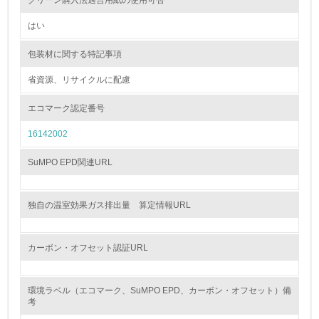
グリーン購入法適合用紙の使用可否
<L1> 資源（投入原料、水等）とエネルギー（電力、重
はい
油、ガス）の使用量削減の取り組みを行っている
包装材に関する特記事項
10.
省資源、リサイクルに配慮
<L2> 資源とエネルギーの使用量の把握をし、具体的な削
減目標や計画を立てている
エコマーク認定番号
16142002
環境配慮型製品・サービスの製造・販売
SuMPO EPD関連URL
11.
<L1> 環境配慮型製品・サービスの製造・販売を積極的に
独自の温室効果ガス排出量 算定情報URL
行っている
12.
カーボン・オフセット認証URL
<L2> 環境配慮型製品・サービスの製造・販売状況を把握
し、具体的な販売目標や計画を立てている
環境ラベル（エコマーク、SuMPO EPD、カーボン・オフセット）備
考
グリーン購入