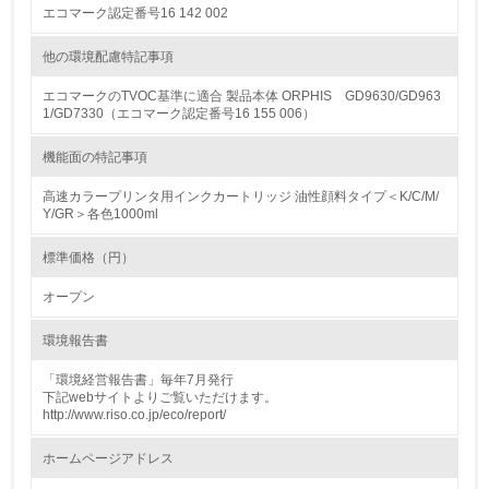
エコマーク認定番号16 142 002
13.
他の環境配慮特記事項
<L1> グリーン購入の取り組み方針を有し、グリーン購入
エコマークのTVOC基準に適合 製品本体 ORPHIS GD9630/GD963
を行っている
1/GD7330（エコマーク認定番号16 155 006）
14.
機能面の特記事項
<L2> 購入している製品・サービスの量と種類を把握し、
高速カラープリンタ用インクカートリッジ 油性顔料タイプ＜K/C/M/
具体的な目標や計画を立てている
Y/GR＞各色1000ml
包装・物流
標準価格（円）
オープン
非該当（包装・物流を必要とする業務を行っていない）
環境報告書
15.
「環境経営報告書」毎年7月発行
下記webサイトよりご覧いただけます。
<L1> 環境負荷ができるだけ小さい包装・梱包を行ってい
http://www.riso.co.jp/eco/report/
る
ホームページアドレス
16.