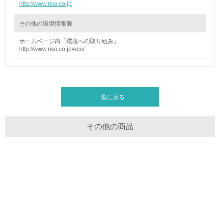
http://www.riso.co.jp
<L2> 環境負荷ができるだけ小さい物流を行っている
その他の環境情報源
化学物質
ホームページ内「環境への取り組み」
http://www.riso.co.jp/eco/
非該当（化学物質を使用していない）
17.
一覧に戻る
<L1> 化学物質の使用量及び外部（大気・水・土壌）への
排出量削減の取り組みを行っている
その他の商品
18.
<L2> 化学物質の使用量及び外部への排出量を把握し、具
体的な削減目標や計画を立てている
廃棄物
19.