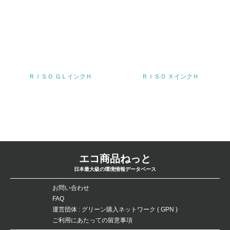
の活動に積極的に参加している
3.社会面の取り組み
23.
<L1> 「人権・労働等」に関する方針、規定等を持ってい
る
ＲＩＳＯ ＧＬインクＨ
ＲＩＳＯ ＸインクＨ
24.
<L1> 「公正・適正な取引」に関する方針、規定等を持っ
ている
25.
エコ商品ねっと
<L1> 「情報セキュリティ」に関する方針、規定等を持っ
ている
日本最大級の環境情報データベース
お問い合わせ
4.環境面・社会面の情報公開他
FAQ
運営団体 : グリーン購入ネットワーク ( GPN )
26.
ご利用にあたっての留意事項