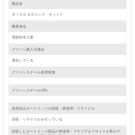
製品名
レベル1
ＲＩＳＯ ＧＤインク キットＦ
1.
事業者名
環境方針を持っている
理想科学工業
2.
グリーン購入法適合
環境対応の責任体制を定めている
適合している
3.
グリーンスチール使用有無
環境問題に関する従業員教育を行っている
4.
グリーンスチールURL
自社に関係する主要な環境法規制を把握し、順守している
使用済みカートリッジの回収・再使用・リサイクル
レベル2
回収・リサイクルを行っている
5.
回収したカートリッジ部品の再使用・マテリアルリサイクル率がグ